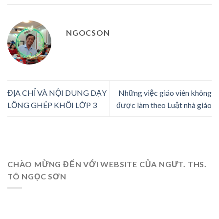
NGOCSON
ĐỊA CHỈ VÀ NỘI DUNG DẠY
Những việc giáo viên không
LỒNG GHÉP KHỐI LỚP 3
được làm theo Luật nhà giáo
CHÀO MỪNG ĐẾN VỚI WEBSITE CỦA NGƯT. THS.
TÔ NGỌC SƠN