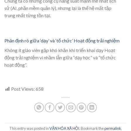
Chúng ta có những công cụ năng suất mạnh mẽ nhất lịch
sử (AI, phần mềm quản lý), nhưng lại là thế hệ mất tập
trung nhất từng tồn tại.
Phân định rõ giữa ‘dạy’ và ‘tổ chức’ Hoạt động trải nghiệm
Không ít giáo viên gặp khó khăn khi triển khai dạy Hoạt
động trải nghiệm vì nhầm lẫn giữa “dạy học” và “tổ chức
hoạt động”.
Post Views:
658
This entry was posted in
VĂN HÓA XÃ HỘI
. Bookmark the
permalink
.