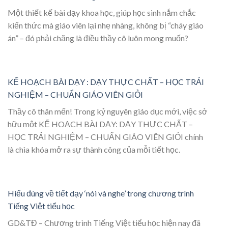
Một thiết kế bài dạy khoa học, giúp học sinh nắm chắc
kiến thức mà giáo viên lại nhẹ nhàng, không bị “cháy giáo
án” – đó phải chăng là điều thầy cô luôn mong muốn?
KẾ HOẠCH BÀI DẠY : DẠY THỰC CHẤT – HỌC TRẢI
NGHIỆM – CHUẨN GIÁO VIÊN GIỎI
Thầy cô thân mến! Trong kỷ nguyên giáo dục mới, việc sở
hữu một KẾ HOẠCH BÀI DẠY: DẠY THỰC CHẤT –
HỌC TRẢI NGHIỆM – CHUẨN GIÁO VIÊN GIỎI chính
là chìa khóa mở ra sự thành công của mỗi tiết học.
Hiểu đúng về tiết dạy ‘nói và nghe’ trong chương trình
Tiếng Việt tiểu học
GD&TĐ – Chương trình Tiếng Việt tiểu học hiện nay đã