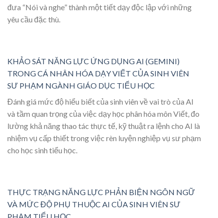
đưa “Nói và nghe” thành một tiết dạy độc lập với những
yêu cầu đặc thù.
KHẢO SÁT NĂNG LỰC ỨNG DỤNG AI (GEMINI)
TRONG CÁ NHÂN HÓA DẠY VIẾT CỦA SINH VIÊN
SƯ PHẠM NGÀNH GIÁO DỤC TIỂU HỌC
Đánh giá mức độ hiểu biết của sinh viên về vai trò của AI
và tầm quan trọng của việc dạy học phân hóa môn Viết, đo
lường khả năng thao tác thực tế, kỹ thuật ra lệnh cho AI là
nhiệm vụ cấp thiết trong việc rèn luyện nghiệp vụ sư phạm
cho học sinh tiểu học.
THỰC TRẠNG NĂNG LỰC PHẢN BIỆN NGÔN NGỮ
VÀ MỨC ĐỘ PHỤ THUỘC AI CỦA SINH VIÊN SƯ
PHẠM TIỂU HỌC