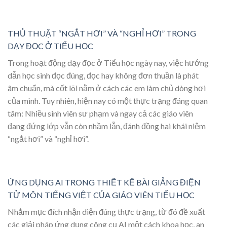
THỦ THUẬT “NGẮT HƠI” VÀ “NGHỈ HƠI” TRONG
DẠY ĐỌC Ở TIỂU HỌC
Trong hoạt động dạy đọc ở Tiểu học ngày nay, việc hướng
dẫn học sinh đọc đúng, đọc hay không đơn thuần là phát
âm chuẩn, mà cốt lõi nằm ở cách các em làm chủ dòng hơi
của mình. Tuy nhiên, hiện nay có một thực trạng đáng quan
tâm: Nhiều sinh viên sư phạm và ngay cả các giáo viên
đang đứng lớp vẫn còn nhầm lẫn, đánh đồng hai khái niệm
“ngắt hơi” và “nghỉ hơi”.
ỨNG DỤNG AI TRONG THIẾT KẾ BÀI GIẢNG ĐIỆN
TỬ MÔN TIẾNG VIỆT CỦA GIÁO VIÊN TIỂU HỌC
Nhằm mục đích nhận diện đúng thực trạng, từ đó đề xuất
các giải pháp ứng dụng công cụ AI một cách khoa học, an