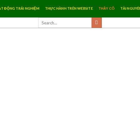
T ĐỘNG TRẢI NGHIỆM
THỰC HÀNH TRÊN WEBSITE
THẦY CÔ
TÀI NGUYÊ