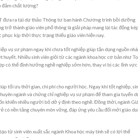
o đảm chất lượng?
 đưa ra tại dự thảo Thông tư ban hành Chương trình bồi dưỡng
trở thành giáo viên phổ thông là giải pháp mang lại tác động kép
phục kịp thời thực trạng thiếu giáo viên hiện nay.
iệp vụ sư phạm ngay khi chưa tốt nghiệp giúp tận dụng nguồn nhâ
ệt huyết. Nhiều sinh viên giỏi từ các ngành khoa học cơ bản như T
hẹp có thể định hướng nghề nghiệp sớm hơn, thay vì bị các lĩnh vực
 tối ưu thời gian, chi phí cho người học. Ngay khi tốt nghiệp, si
chuyên ngành và chứng chỉ nghiệp vụ sư phạm để tham gia tuyển 
ốn khiến nhiều người bỏ dở ý định theo nghề. Đồng thời, ngành Gi
 trẻ có nền tảng chuyên môn vững, đáp ứng yêu cầu đổi mới giáo dụ
ạo từ sinh viên xuất sắc ngành Khoa học máy tính sẽ có lợi thế