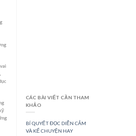
ng
ường
vai
,
 dục
CÁC BÀI VIẾT CẦN THAM
ng
KHẢO
kỹ
hững
BÍ QUYẾT ĐỌC DIỄN CẢM
VÀ KỂ CHUYỆN HAY