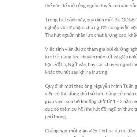
thế nào để mở rộng nguồn tuyển mà vẫn bả
Trong bối cảnh này, quy định mới Bộ GD&ĐT
nghiệp vụ sư phạm cho người có nguyện vọng 
Thu hút nguồn nhân lực chất lượng cao, khắc 
Việc sinh viên được tham gia bồi dưỡng ngh
lực trẻ, năng lực chuyên môn tốt và giàu nhi
học, Vật lí, Ngữ văn, hay các chuyên ngành 
khác thu hút sau khi ra trường.
Quy định mới theo ông Nguyễn Minh Tuấn giúp
viên có thể đồng thời sở hữu bằng cử nhân 
giáo viên, xóa bỏ khoảng chờ từ 1 – 2 năm v
dục có thêm cơ hội thu hút đội ngũ trí thức
phổ thông.
Chẳng hạn, một giáo viên Tin học được đào t