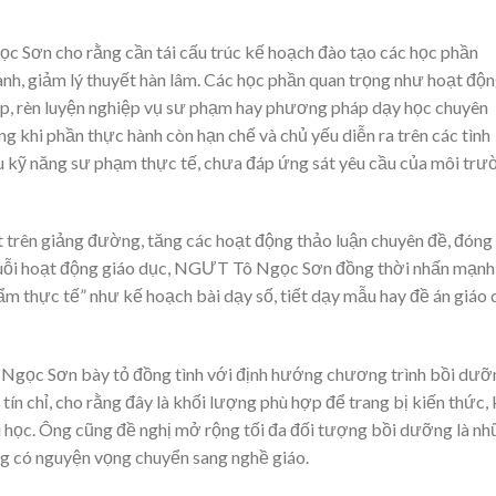
c Sơn cho rằng cần tái cấu trúc kế hoạch đào tạo các học phần
h, giảm lý thuyết hàn lâm. Các học phần quan trọng như hoạt độ
ợp, rèn luyện nghiệp vụ sư phạm hay phương pháp dạy học chuyên
rong khi phần thực hành còn hạn chế và chủ yếu diễn ra trên các tình
iếu kỹ năng sư phạm thực tế, chưa đáp ứng sát yêu cầu của môi tr
t trên giảng đường, tăng các hoạt động thảo luận chuyên đề, đóng 
chuỗi hoạt động giáo dục, NGƯT Tô Ngọc Sơn đồng thời nhấn mạnh
ẩm thực tế” như kế hoạch bài dạy số, tiết dạy mẫu hay đề án giáo
Ngọc Sơn bày tỏ đồng tình với định hướng chương trình bồi dưỡ
ín chỉ, cho rằng đây là khối lượng phù hợp để trang bị kiến thức, 
i học. Ông cũng đề nghị mở rộng tối đa đối tượng bồi dưỡng là n
g có nguyện vọng chuyển sang nghề giáo.