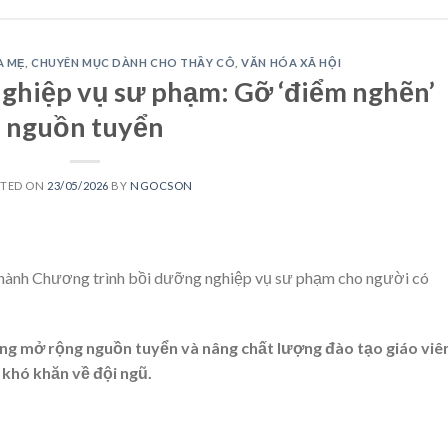
A MẸ
,
CHUYÊN MỤC DÀNH CHO THẦY CÔ
,
VĂN HÓA XÃ HỘI
ghiệp vụ sư phạm: Gỡ ‘điểm nghẽn’
nguồn tuyển
STED ON
23/05/2026
BY
NGOCSON
ành Chương trình bồi dưỡng nghiệp vụ sư phạm cho người có
ng mở rộng nguồn tuyển và nâng chất lượng đào tạo giáo viê
 khó khăn về đội ngũ.