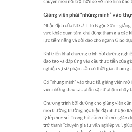
chuyên môn nổi trội hơn so với mô hình đào 
Giảng viên phải “nhúng mình” vào thự
Nhận định của NGƯT Tô Ngọc Sơn – giảng v
vực khác quan tâm, chủ động tham gia các 
lực tiềm năng và dồi dào cho ngành Giáo dục
Khi triển khai chương trình bồi dưỡng nghiệ
đào tạo và đáp ứng yêu cầu thực tiễn của 
nghiệp vụ sư phạm cần có thời gian tham gi
Có “nhúng mình” vào thực tế, giảng viên mới
viên những thao tác phản xạ sư phạm nhạy b
Chương trình bồi dưỡng cho giảng viên cần t
môi trường trường học hiện đại như bạo lực 
lý lớp học số. Trong bối cảnh đổi mới giáo d
trở thành “chuyên gia tư vấn nghiệp vụ”, giúp