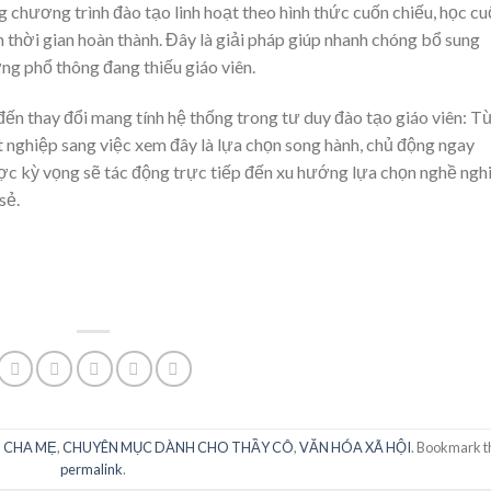
chương trình đào tạo linh hoạt theo hình thức cuốn chiếu, học cu
n thời gian hoàn thành. Đây là giải pháp giúp nhanh chóng bổ sung
ng phổ thông đang thiếu giáo viên.
ến thay đổi mang tính hệ thống trong tư duy đào tạo giáo viên: T
ốt nghiệp sang việc xem đây là lựa chọn song hành, chủ động ngay
ược kỳ vọng sẽ tác động trực tiếp đến xu hướng lựa chọn nghề ngh
sẻ.
 CHA MẸ
,
CHUYÊN MỤC DÀNH CHO THẦY CÔ
,
VĂN HÓA XÃ HỘI
. Bookmark t
permalink
.