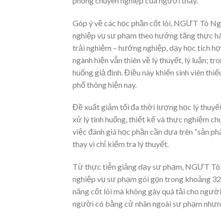
phong chuyên nghiệp của người thầy.
Góp ý về các học phần cốt lõi, NGƯT Tô Ngọ
nghiệp vụ sư phạm theo hướng tăng thực hàn
trải nghiệm – hướng nghiệp, dạy học tích h
ngành hiện vẫn thiên về lý thuyết, lý luận; t
huống giả định. Điều này khiến sinh viên th
phổ thông hiện nay.
Đề xuất giảm tối đa thời lượng học lý thuyế
xử lý tình huống, thiết kế và thực nghiệm 
việc đánh giá học phần cần dựa trên “sản ph
thay vì chỉ kiểm tra lý thuyết.
Từ thực tiễn giảng dạy sư phạm, NGƯT Tô 
nghiệp vụ sư phạm gói gọn trong khoảng 32 t
năng cốt lõi mà không gây quá tải cho ngườ
người có bằng cử nhân ngoài sư phạm nhưn