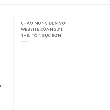
CHÀO MỪNG ĐẾN VỚI
WEBSITE CỦA NGƯT.
THS. TÔ NGỌC SƠN
n