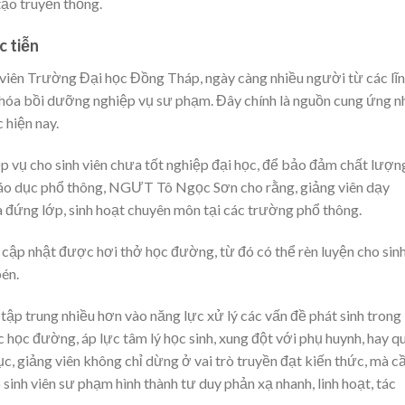
tạo truyền thống.
c tiễn
iên Trường Đại học Đồng Tháp, ngày càng nhiều người từ các lĩ
khóa bồi dưỡng nghiệp vụ sư phạm. Đây chính là nguồn cung ứng n
 hiện nay.
p vụ cho sinh viên chưa tốt nghiệp đại học, để bảo đảm chất lượn
giáo dục phổ thông, NGƯT Tô Ngọc Sơn cho rằng, giảng viên dạy
a đứng lớp, sinh hoạt chuyên môn tại các trường phổ thông.
 cập nhật được hơi thở học đường, từ đó có thể rèn luyện cho sin
én.
ập trung nhiều hơn vào năng lực xử lý các vấn đề phát sinh trong
học đường, áp lực tâm lý học sinh, xung đột với phụ huynh, hay q
ục, giảng viên không chỉ dừng ở vai trò truyền đạt kiến thức, mà c
 sinh viên sư phạm hình thành tư duy phản xạ nhanh, linh hoạt, tác