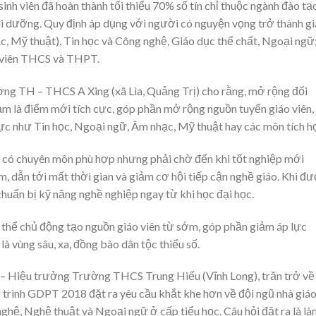
nh viên đã hoàn thành tối thiểu 70% số tín chỉ thuộc ngành đào tạ
i dưỡng. Quy định áp dụng với người có nguyện vọng trở thành g
c, Mỹ thuật), Tin học và Công nghệ, Giáo dục thể chất, Ngoại ngữ
o viên THCS và THPT.
g TH – THCS A Xing (xã Lìa, Quảng Trị) cho rằng, mở rộng đối
m là điểm mới tích cực, góp phần mở rộng nguồn tuyển giáo viên,
ực như Tin học, Ngoại ngữ, Âm nhạc, Mỹ thuật hay các môn tích h
ù có chuyên môn phù hợp nhưng phải chờ đến khi tốt nghiệp mới
 dẫn tới mất thời gian và giảm cơ hội tiếp cận nghề giáo. Khi đ
chuẩn bị kỹ năng nghề nghiệp ngay từ khi học đại học.
 thể chủ động tạo nguồn giáo viên từ sớm, góp phần giảm áp lực
 là vùng sâu, xa, đồng bào dân tộc thiểu số.
– Hiệu trưởng Trường THCS Trung Hiếu (Vĩnh Long), trăn trở về
 trình GDPT 2018 đặt ra yêu cầu khắt khe hơn về đội ngũ nhà giáo
ghệ, Nghệ thuật và Ngoại ngữ ở cấp tiểu học. Câu hỏi đặt ra là l