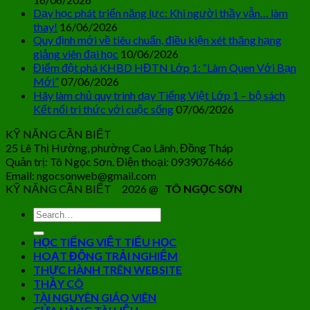
Dạy học phát triển năng lực: Khi người thầy vẫn… làm
thay!
16/06/2026
Quy định mới về tiêu chuẩn, điều kiện xét thăng hạng
giảng viên đại học
10/06/2026
Điểm đột phá KHBD HĐTN Lớp 1: “Làm Quen Với Bạn
Mới”
07/06/2026
Hãy làm chủ quy trình dạy Tiếng Việt Lớp 1 – bộ sách
Kết nối tri thức với cuộc sống
07/06/2026
KỸ NĂNG CẦN BIẾT
25 Lê Thị Hường, phường Cao Lãnh, Đồng Tháp
Quản trị: Tô Ngọc Sơn. Điện thoại: 0939076466
Email: ngocsonweb@gmail.com
KỸ NĂNG CẦN BIẾT 2026 @
TÔ NGỌC SƠN
HỌC TIẾNG VIỆT TIỂU HỌC
HOẠT ĐỘNG TRẢI NGHIỆM
THỰC HÀNH TRÊN WEBSITE
THẦY CÔ
TÀI NGUYÊN GIÁO VIÊN