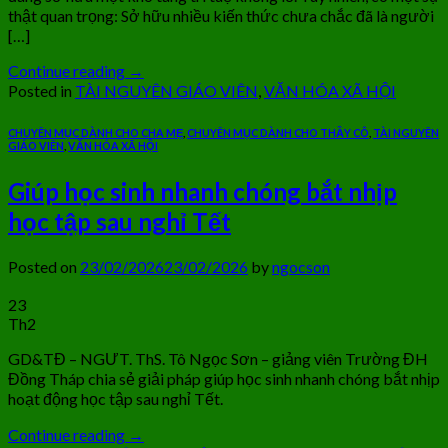
thật quan trọng: Sở hữu nhiều kiến thức chưa chắc đã là người
[…]
Continue reading
→
Posted in
TÀI NGUYÊN GIÁO VIÊN
,
VĂN HÓA XÃ HỘI
CHUYÊN MỤC DÀNH CHO CHA MẸ
,
CHUYÊN MỤC DÀNH CHO THẦY CÔ
,
TÀI NGUYÊN
GIÁO VIÊN
,
VĂN HÓA XÃ HỘI
Giúp học sinh nhanh chóng bắt nhịp
học tập sau nghỉ Tết
Posted on
23/02/2026
23/02/2026
by
ngocson
23
Th2
GD&TĐ – NGƯT. ThS. Tô Ngọc Sơn – giảng viên Trường ĐH
Đồng Tháp chia sẻ giải pháp giúp học sinh nhanh chóng bắt nhịp
hoạt động học tập sau nghỉ Tết.
Continue reading
→