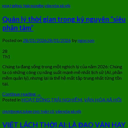
HOẠT ĐỘNG TRẢI NGHIỆM
,
VĂN HÓA XÃ HỘI
Quản lý thời gian trong kỷ nguyên “siêu
phân tâm”
Posted on
28/01/2026
28/01/2026
by
ngocson
28
Th1
Chúng ta đang sống trong một nghịch lý của năm 2026: Chúng
ta có những công cụ năng suất mạnh mẽ nhất lịch sử (AI, phần
mềm quản lý), nhưng lại là thế hệ mất tập trung nhất từng tồn
tại.
Continue reading
→
Posted in
HOẠT ĐỘNG TRẢI NGHIỆM
,
VĂN HÓA XÃ HỘI
CHUYÊN MỤC DÀNH CHO THẦY CÔ
,
VĂN HÓA XÃ HỘI
VIẾT LÁCH THỜI AI: LÀ ĐẠO VĂN HAY