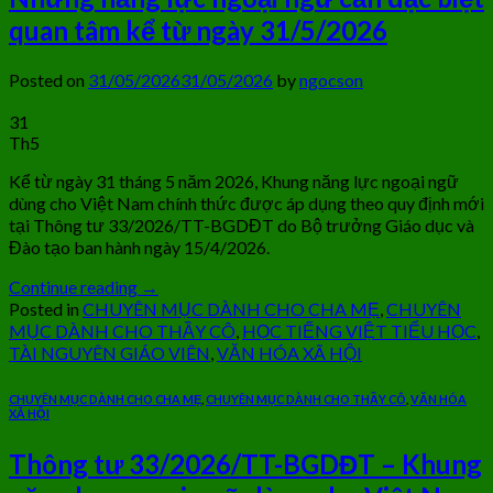
quan tâm kể từ ngày 31/5/2026
Posted on
31/05/2026
31/05/2026
by
ngocson
31
Th5
Kể từ ngày 31 tháng 5 năm 2026, Khung năng lực ngoại ngữ
dùng cho Việt Nam chính thức được áp dụng theo quy định mới
tại Thông tư 33/2026/TT-BGDĐT do Bộ trưởng Giáo dục và
Đào tạo ban hành ngày 15/4/2026.
Continue reading
→
Posted in
CHUYÊN MỤC DÀNH CHO CHA MẸ
,
CHUYÊN
MỤC DÀNH CHO THẦY CÔ
,
HỌC TIẾNG VIỆT TIỂU HỌC
,
TÀI NGUYÊN GIÁO VIÊN
,
VĂN HÓA XÃ HỘI
CHUYÊN MỤC DÀNH CHO CHA MẸ
,
CHUYÊN MỤC DÀNH CHO THẦY CÔ
,
VĂN HÓA
XÃ HỘI
Thông tư 33/2026/TT-BGDĐT – Khung