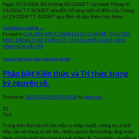
Ngày 31/3/2026, Bộ trưởng Bộ GD&ĐT ban hành Thông tư
19/2026/TT-BGDĐT sửa đổi, bổ sung một số điều của Thông
tư 29/2024/TT-BGDĐT quy định về dạy thêm, học thêm.
Continue reading
→
Posted in
CHUYÊN MỤC DÀNH CHO CHA MẸ
,
CHUYÊN
MỤC DÀNH CHO THẦY CÔ
,
TÀI NGUYÊN GIÁO VIÊN
,
VĂN HÓA XÃ HỘI
TÀI NGUYÊN GIÁO VIÊN
,
VĂN HÓA XÃ HỘI
Phân biệt Kiến thức và Tri thức trong
kỷ nguyên số.
Posted on
25/03/2026
25/03/2026
by
ngocson
25
Th3
Trong thời đại mà chỉ cần một cú nhấp chuột, chúng ta có thể
tiếp cận với hàng tỷ dữ liệu, nhiều người lầm tưởng rằng mình
đang sở hữu một kho tàng trí tuệ khổng lồ. Tuy nhiên, có một sự