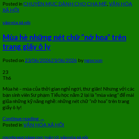
Posted in
CHUYÊN MỤC DÀNH CHO CHA MẸ
,
VĂN HÓA
XÃ HỘI
VĂN HÓA XÃ HỘI
Mùa hè những nét chữ “nở hoa” trên
trang giấy ô ly
Posted on
23/06/2026
23/06/2026
by
ngocson
23
Th6
Mùa hè – mùa của thời gian nghỉ ngơi, thư giãn! Nhưng với các
bạn sinh viên Sư phạm Tiểu học năm 2 lại là “mùa vàng” để mài
giũa những kỹ năng nghề: những nét chữ “nở hoa” trên trang
giấy ô ly!
Continue reading
→
Posted in
VĂN HÓA XÃ HỘI
CHUYÊN MỤC DÀNH CHO THẦY CÔ
,
VĂN HÓA XÃ HỘI