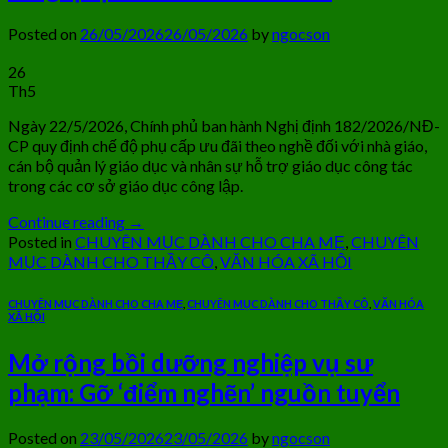
Posted on
26/05/2026
26/05/2026
by
ngocson
26
Th5
Ngày 22/5/2026, Chính phủ ban hành Nghị định 182/2026/NĐ-
CP quy định chế độ phụ cấp ưu đãi theo nghề đối với nhà giáo,
cán bộ quản lý giáo dục và nhân sự hỗ trợ giáo dục công tác
trong các cơ sở giáo dục công lập.
Continue reading
→
Posted in
CHUYÊN MỤC DÀNH CHO CHA MẸ
,
CHUYÊN
MỤC DÀNH CHO THẦY CÔ
,
VĂN HÓA XÃ HỘI
CHUYÊN MỤC DÀNH CHO CHA MẸ
,
CHUYÊN MỤC DÀNH CHO THẦY CÔ
,
VĂN HÓA
XÃ HỘI
Mở rộng bồi dưỡng nghiệp vụ sư
phạm: Gỡ ‘điểm nghẽn’ nguồn tuyển
Posted on
23/05/2026
23/05/2026
by
ngocson