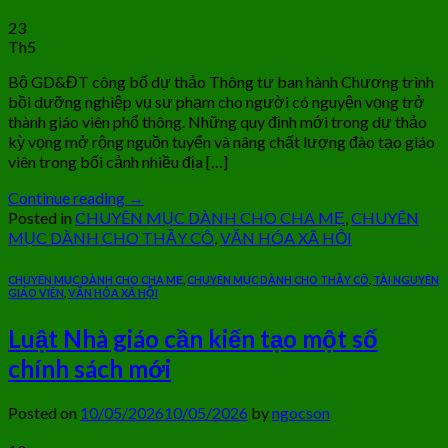
23
Th5
Bộ GD&ĐT công bố dự thảo Thông tư ban hành Chương trình
bồi dưỡng nghiệp vụ sư phạm cho người có nguyện vọng trở
thành giáo viên phổ thông. Những quy định mới trong dự thảo
kỳ vọng mở rộng nguồn tuyển và nâng chất lượng đào tạo giáo
viên trong bối cảnh nhiều địa […]
Continue reading
→
Posted in
CHUYÊN MỤC DÀNH CHO CHA MẸ
,
CHUYÊN
MỤC DÀNH CHO THẦY CÔ
,
VĂN HÓA XÃ HỘI
CHUYÊN MỤC DÀNH CHO CHA MẸ
,
CHUYÊN MỤC DÀNH CHO THẦY CÔ
,
TÀI NGUYÊN
GIÁO VIÊN
,
VĂN HÓA XÃ HỘI
Luật Nhà giáo cần kiến tạo một số
chính sách mới
Posted on
10/05/2026
10/05/2026
by
ngocson