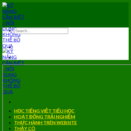
Skip
to
content
HỌC TIẾNG VIỆT TIỂU HỌC
HOẠT ĐỘNG TRẢI NGHIỆM
THỰC HÀNH TRÊN WEBSITE
THẦY CÔ