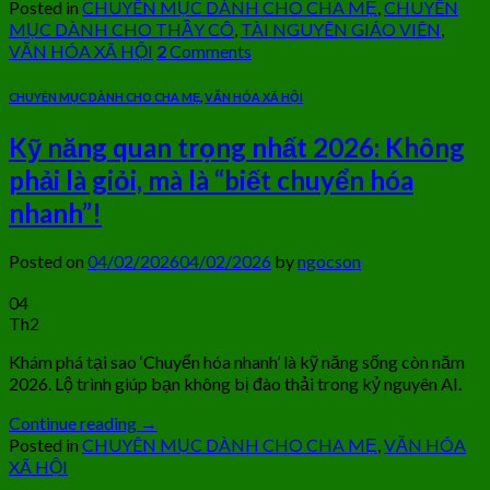
Posted in
CHUYÊN MỤC DÀNH CHO CHA MẸ
,
CHUYÊN
MỤC DÀNH CHO THẦY CÔ
,
TÀI NGUYÊN GIÁO VIÊN
,
VĂN HÓA XÃ HỘI
2
Comments
CHUYÊN MỤC DÀNH CHO CHA MẸ
,
VĂN HÓA XÃ HỘI
Kỹ năng quan trọng nhất 2026: Không
phải là giỏi, mà là “biết chuyển hóa
nhanh”!
Posted on
04/02/2026
04/02/2026
by
ngocson
04
Th2
Khám phá tại sao ‘Chuyển hóa nhanh’ là kỹ năng sống còn năm
2026. Lộ trình giúp bạn không bị đào thải trong kỷ nguyên AI.
Continue reading
→
Posted in
CHUYÊN MỤC DÀNH CHO CHA MẸ
,
VĂN HÓA
XÃ HỘI