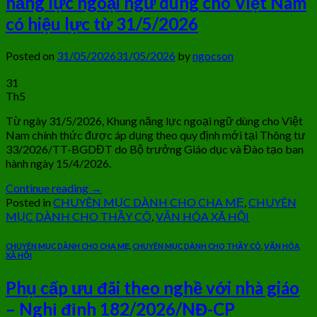
năng lực ngoại ngữ dùng cho Việt Nam
có hiệu lực từ 31/5/2026
Posted on
31/05/2026
31/05/2026
by
ngocson
31
Th5
Từ ngày 31/5/2026, Khung năng lực ngoại ngữ dùng cho Việt
Nam chính thức được áp dụng theo quy định mới tại Thông tư
33/2026/TT-BGDĐT do Bộ trưởng Giáo dục và Đào tạo ban
hành ngày 15/4/2026.
Continue reading
→
Posted in
CHUYÊN MỤC DÀNH CHO CHA MẸ
,
CHUYÊN
MỤC DÀNH CHO THẦY CÔ
,
VĂN HÓA XÃ HỘI
CHUYÊN MỤC DÀNH CHO CHA MẸ
,
CHUYÊN MỤC DÀNH CHO THẦY CÔ
,
VĂN HÓA
XÃ HỘI
Phụ cấp ưu đãi theo nghề với nhà giáo
– Nghị định 182/2026/NĐ-CP