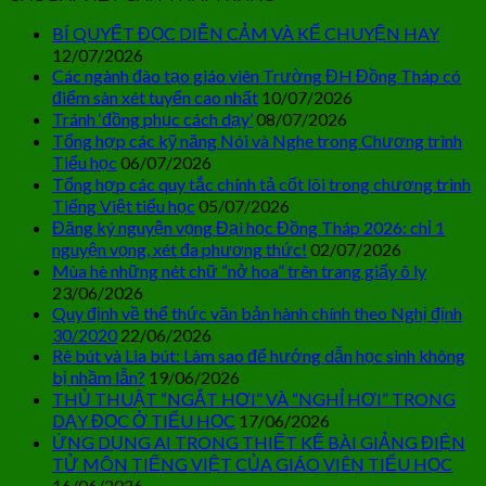
BÍ QUYẾT ĐỌC DIỄN CẢM VÀ KỂ CHUYỆN HAY
12/07/2026
Các ngành đào tạo giáo viên Trường ĐH Đồng Tháp có
điểm sàn xét tuyển cao nhất
10/07/2026
Tránh ‘đồng phục cách dạy’
08/07/2026
Tổng hợp các kỹ năng Nói và Nghe trong Chương trình
Tiểu học
06/07/2026
Tổng hợp các quy tắc chính tả cốt lõi trong chương trình
Tiếng Việt tiểu học
05/07/2026
Đăng ký nguyện vọng Đại học Đồng Tháp 2026: chỉ 1
nguyện vọng, xét đa phương thức!
02/07/2026
Mùa hè những nét chữ “nở hoa” trên trang giấy ô ly
23/06/2026
Quy định về thể thức văn bản hành chính theo Nghị định
30/2020
22/06/2026
Rê bút và Lia bút: Làm sao để hướng dẫn học sinh không
bị nhầm lẫn?
19/06/2026
THỦ THUẬT “NGẮT HƠI” VÀ “NGHỈ HƠI” TRONG
DẠY ĐỌC Ở TIỂU HỌC
17/06/2026
ỨNG DỤNG AI TRONG THIẾT KẾ BÀI GIẢNG ĐIỆN
TỬ MÔN TIẾNG VIỆT CỦA GIÁO VIÊN TIỂU HỌC
16/06/2026