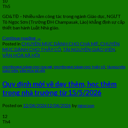
10
Th5
GD&TĐ – Nhiều năm công tác trong ngành Giáo dục, NGƯT
Tô Ngọc Sơn (Trường ĐH Champasak, Lào) khẳng định sự cấp
thiết ban hành Luật Nhà giáo.
Continue reading
→
Posted in
CHUYÊN MỤC DÀNH CHO CHA MẸ
,
CHUYÊN
MỤC DÀNH CHO THẦY CÔ
,
TÀI NGUYÊN GIÁO VIÊN
,
VĂN HÓA XÃ HỘI
CHUYÊN MỤC DÀNH CHO CHA MẸ
,
CHUYÊN MỤC DÀNH CHO THẦY CÔ
,
TÀI NGUYÊN
GIÁO VIÊN
,
VĂN HÓA XÃ HỘI
Quy định mới về dạy thêm, học thêm
trong nhà trường từ 15/5/2026
Posted on
12/04/2026
12/04/2026
by
ngocson
12
Th4