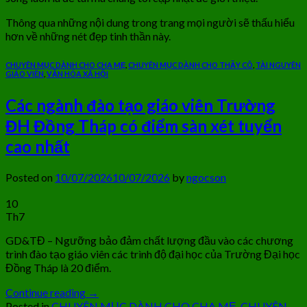
Thông qua những nội dung trong trang mọi người sẽ thấu hiểu
hơn về những nét đẹp tinh thần này.
CHUYÊN MỤC DÀNH CHO CHA MẸ
,
CHUYÊN MỤC DÀNH CHO THẦY CÔ
,
TÀI NGUYÊN
GIÁO VIÊN
,
VĂN HÓA XÃ HỘI
Các ngành đào tạo giáo viên Trường
ĐH Đồng Tháp có điểm sàn xét tuyển
cao nhất
Posted on
10/07/2026
10/07/2026
by
ngocson
10
Th7
GD&TĐ – Ngưỡng bảo đảm chất lượng đầu vào các chương
trình đào tạo giáo viên các trình độ đại học của Trường Đại học
Đồng Tháp là 20 điểm.
Continue reading
→
Posted in
CHUYÊN MỤC DÀNH CHO CHA MẸ
,
CHUYÊN