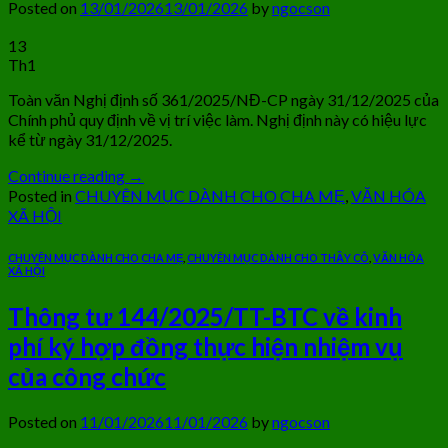
Posted on
13/01/2026
13/01/2026
by
ngocson
13
Th1
Toàn văn Nghị định số 361/2025/NĐ-CP ngày 31/12/2025 của
Chính phủ quy định về vị trí việc làm. Nghị định này có hiệu lực
kể từ ngày 31/12/2025.
Continue reading
→
Posted in
CHUYÊN MỤC DÀNH CHO CHA MẸ
,
VĂN HÓA
XÃ HỘI
CHUYÊN MỤC DÀNH CHO CHA MẸ
,
CHUYÊN MỤC DÀNH CHO THẦY CÔ
,
VĂN HÓA
XÃ HỘI
Thông tư 144/2025/TT-BTC về kinh
phí ký hợp đồng thực hiện nhiệm vụ
của công chức
Posted on
11/01/2026
11/01/2026
by
ngocson