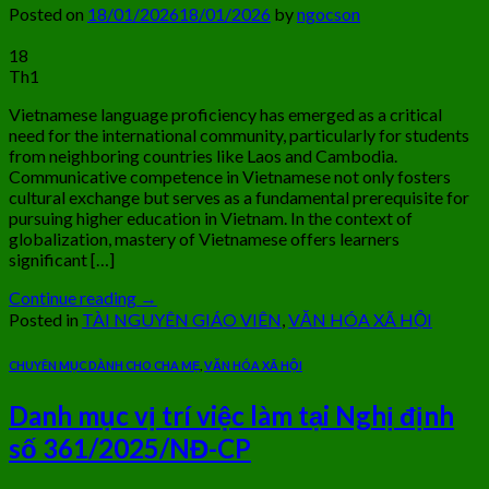
Posted on
18/01/2026
18/01/2026
by
ngocson
18
Th1
Vietnamese language proficiency has emerged as a critical
need for the international community, particularly for students
from neighboring countries like Laos and Cambodia.
Communicative competence in Vietnamese not only fosters
cultural exchange but serves as a fundamental prerequisite for
pursuing higher education in Vietnam. In the context of
globalization, mastery of Vietnamese offers learners
significant […]
Continue reading
→
Posted in
TÀI NGUYÊN GIÁO VIÊN
,
VĂN HÓA XÃ HỘI
CHUYÊN MỤC DÀNH CHO CHA MẸ
,
VĂN HÓA XÃ HỘI
Danh mục vị trí việc làm tại Nghị định
số 361/2025/NĐ-CP