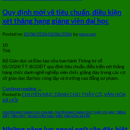
Quy định mới về tiêu chuẩn, điều kiện
xét thăng hạng giảng viên đại học
Posted on
10/06/2026
10/06/2026
by
ngocson
10
Th6
Bộ Giáo dục và Đào tạo vừa ban hành Thông tư số
05/2024/TT-BGDĐT quy định tiêu chuẩn, điều kiện xét thăng
hạng chức danh nghề nghiệp viên chức giảng dạy trong các cơ
sở giáo dục đại học công lập và trường cao đẳng sư phạm.
Continue reading
→
Posted in
CHUYÊN MỤC DÀNH CHO THẦY CÔ
,
VĂN HÓA
XÃ HỘI
CHUYÊN MỤC DÀNH CHO CHA MẸ
,
CHUYÊN MỤC DÀNH CHO THẦY CÔ
,
HỌC TIẾNG
VIỆT TIỂU HỌC
,
TÀI NGUYÊN GIÁO VIÊN
,
VĂN HÓA XÃ HỘI
Những năng lực ngoại ngữ cần đặc biệt