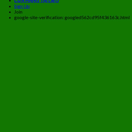
CỬA HÀNG TÀI LIỆU
Sign Up
Join
google-site-verification: googled562cd95f436163c.html