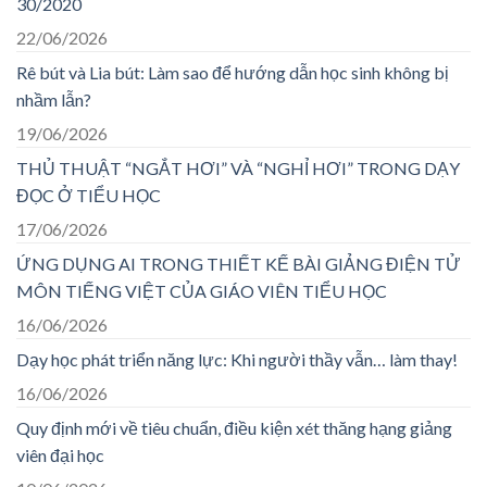
30/2020
22/06/2026
Rê bút và Lia bút: Làm sao để hướng dẫn học sinh không bị
nhầm lẫn?
19/06/2026
THỦ THUẬT “NGẮT HƠI” VÀ “NGHỈ HƠI” TRONG DẠY
ĐỌC Ở TIỂU HỌC
17/06/2026
ỨNG DỤNG AI TRONG THIẾT KẾ BÀI GIẢNG ĐIỆN TỬ
MÔN TIẾNG VIỆT CỦA GIÁO VIÊN TIỂU HỌC
16/06/2026
Dạy học phát triển năng lực: Khi người thầy vẫn… làm thay!
16/06/2026
Quy định mới về tiêu chuẩn, điều kiện xét thăng hạng giảng
viên đại học