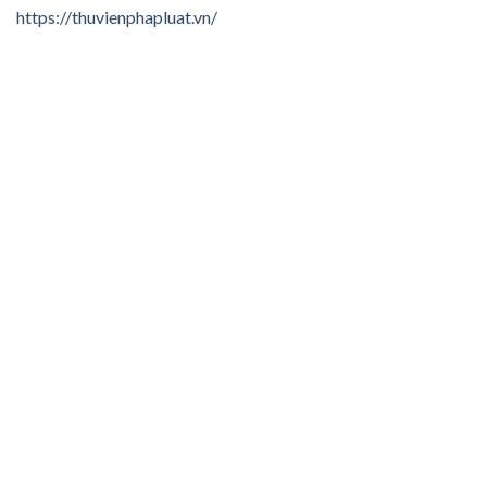
https://thuvienphapluat.vn/