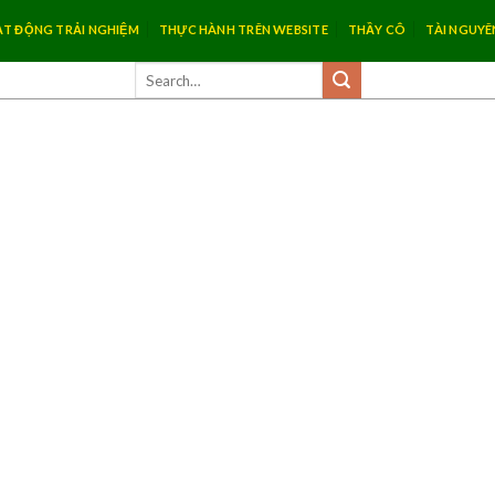
T ĐỘNG TRẢI NGHIỆM
THỰC HÀNH TRÊN WEBSITE
THẦY CÔ
TÀI NGUYÊ