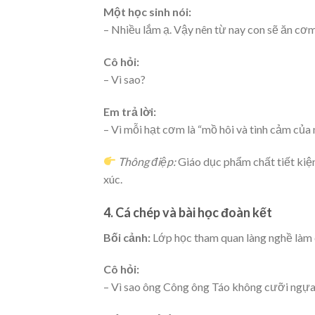
Một học sinh nói:
– Nhiều lắm ạ. Vậy nên từ nay con sẽ ăn cơ
Cô hỏi:
– Vì sao?
Em trả lời:
– Vì mỗi hạt cơm là “mồ hôi và tình cảm của
Thông điệp:
Giáo dục phẩm chất tiết kiệm
xúc.
4. Cá chép và bài học đoàn kết
Bối cảnh:
Lớp học tham quan làng nghề làm 
Cô hỏi:
– Vì sao ông Công ông Táo không cưỡi ngựa