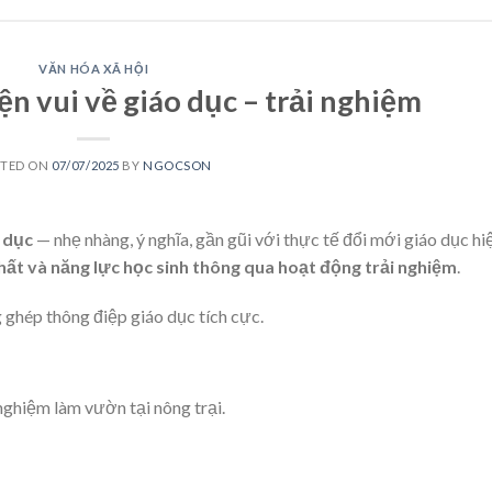
VĂN HÓA XÃ HỘI
 vui về giáo dục – trải nghiệm
STED ON
07/07/2025
BY
NGOCSON
 dục
— nhẹ nhàng, ý nghĩa, gần gũi với thực tế đổi mới giáo dục hi
hất và năng lực học sinh thông qua hoạt động trải nghiệm
.
ghép thông điệp giáo dục tích cực.
 nghiệm làm vườn tại nông trại.