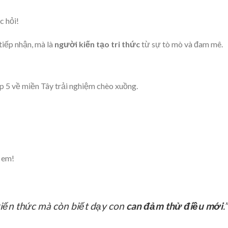
c hỏi!
tiếp nhận, mà là
người kiến tạo tri thức
từ sự tò mò và đam mê.
p 5 về miền Tây trải nghiệm chèo xuồng.
 em!
kiến thức mà còn biết dạy con
can đảm thử điều mới
.”