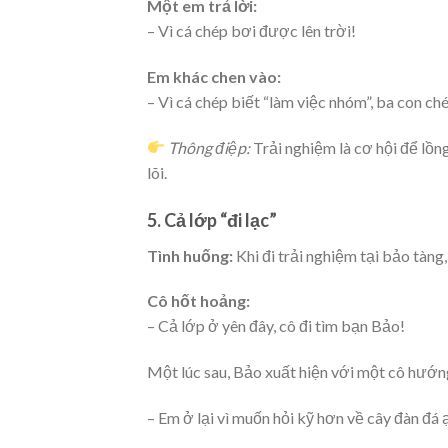
Một em trả lời:
– Vì cá chép bơi được lên trời!
Em khác chen vào:
– Vì cá chép biết “làm việc nhóm”, ba con c
Thông điệp:
Trải nghiệm là cơ hội để lồn
lõi.
5. Cả lớp “đi lạc”
Tình huống:
Khi đi trải nghiệm tại bảo tàng,
Cô hốt hoảng:
– Cả lớp ở yên đây, cô đi tìm bạn Bảo!
Một lúc sau, Bảo xuất hiện với một cô hướn
– Em ở lại vì muốn hỏi kỹ hơn về cây đàn đá 