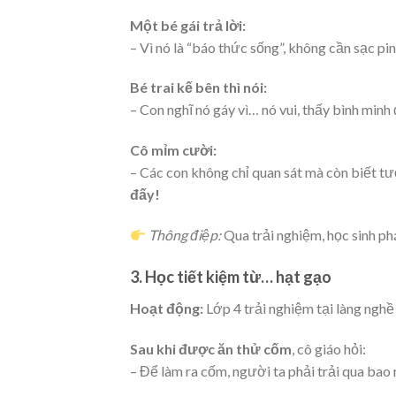
Một bé gái trả lời:
– Vì nó là “báo thức sống”, không cần sạc pin
Bé trai kế bên thì nói:
– Con nghĩ nó gáy vì… nó vui, thấy bình minh 
Cô mỉm cười:
– Các con không chỉ quan sát mà còn biết tư
đấy!
Thông điệp:
Qua trải nghiệm, học sinh phá
3. Học tiết kiệm từ… hạt gạo
Hoạt động:
Lớp 4 trải nghiệm tại làng nghề
Sau khi được ăn thử cốm
, cô giáo hỏi:
– Để làm ra cốm, người ta phải trải qua bao