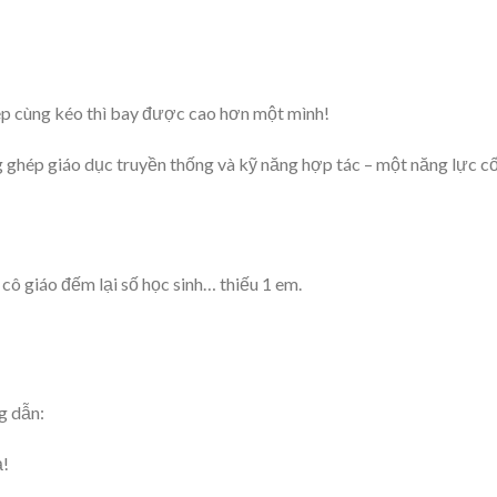
hép cùng kéo thì bay được cao hơn một mình!
g ghép giáo dục truyền thống và kỹ năng hợp tác – một năng lực c
 cô giáo đếm lại số học sinh… thiếu 1 em.
g dẫn:
ạ!