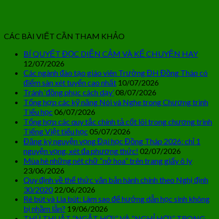
CÁC BÀI VIẾT CẦN THAM KHẢO
BÍ QUYẾT ĐỌC DIỄN CẢM VÀ KỂ CHUYỆN HAY
12/07/2026
Các ngành đào tạo giáo viên Trường ĐH Đồng Tháp có
điểm sàn xét tuyển cao nhất
10/07/2026
Tránh ‘đồng phục cách dạy’
08/07/2026
Tổng hợp các kỹ năng Nói và Nghe trong Chương trình
Tiểu học
06/07/2026
Tổng hợp các quy tắc chính tả cốt lõi trong chương trình
Tiếng Việt tiểu học
05/07/2026
Đăng ký nguyện vọng Đại học Đồng Tháp 2026: chỉ 1
nguyện vọng, xét đa phương thức!
02/07/2026
Mùa hè những nét chữ “nở hoa” trên trang giấy ô ly
23/06/2026
Quy định về thể thức văn bản hành chính theo Nghị định
30/2020
22/06/2026
Rê bút và Lia bút: Làm sao để hướng dẫn học sinh không
bị nhầm lẫn?
19/06/2026
THỦ THUẬT “NGẮT HƠI” VÀ “NGHỈ HƠI” TRONG