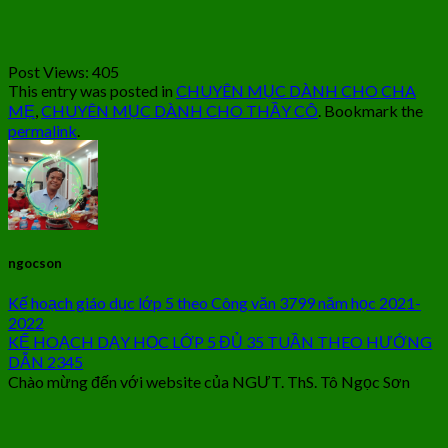
Post Views:
405
This entry was posted in
CHUYÊN MỤC DÀNH CHO CHA
MẸ
,
CHUYÊN MỤC DÀNH CHO THẦY CÔ
. Bookmark the
permalink
.
ngocson
Kế hoạch giáo dục lớp 5 theo Công văn 3799 năm học 2021-
2022
KẾ HOẠCH DẠY HỌC LỚP 5 ĐỦ 35 TUẦN THEO HƯỚNG
DẪN 2345
Chào mừng đến với website của NGƯT. ThS. Tô Ngọc Sơn