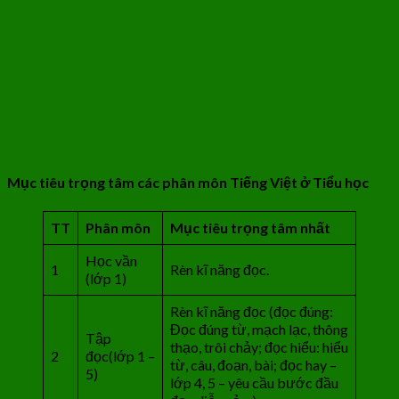
Mục tiêu trọng tâm các phân môn Tiếng Việt ở Tiểu học
TT
Phân môn
Mục tiêu trọng tâm nhất
Học vần
1
Rèn kĩ năng đọc.
(lớp 1)
Rèn kĩ năng đọc (đọc đúng:
Đọc đúng từ, mạch lạc, thông
Tập
thạo, trôi chảy; đọc hiểu: hiểu
2
đọc(lớp 1 –
từ, câu, đoạn, bài; đọc hay –
5)
lớp 4, 5 – yêu cầu bước đầu