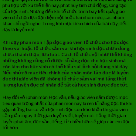
phù hợp với xu thế hiện nay, phát huy tính chủ động, sáng tạo
của học sinh. Nhưng đến khi tổ chức trình bày kết quả, giáo
viên chỉ chọn lựa đại diện một hoặc hai nhóm nêu, các nhóm
khác chỉ ngồi nghe. Trong khi mục tiêu chính của bài dạy, tiết
dạy là luyện nói.
Khi dạy phân môn Tập đọc giáo viên tổ chức cho học đọc
theo vai hoặc tổ chức sắm vai khi học sinh đọc chưa đúng,
chưa thành thạo, lưu loát. Cách tổ chức vội như thế không
những không củng cố được kĩ năng đọc cho học sinh mà
còn làm cho học sinh có thể hiểu sai lệch nội dung bài dạy.
Nếu nhớ rõ mục tiêu chính của phân môn tập đọc là luyện
đọc thì giáo viên đã không tổ chức sắm vai mà tăng thời
lượng luyện đọc cá nhân để tất cả học sinh được đọc tốt.
Hay đối với phân môn Học vần, nếu giáo viên nắm được mục
tiêu quan trọng nhất của phân môn này là rèn kĩ năng đọc thì khi
gặp những bài có vần học sinh đọc còn khó khăn thì giáo viên
cần giảm ngay thời gian luyện viết, luyện nói. Tăng thời gian
luyện phát âm, đọc vần, tiếng, từ nhiều hơn sẽ giúp các em đọc
tốt hơn.