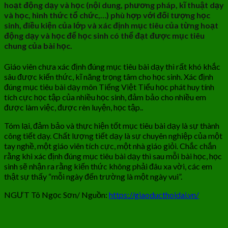
hoạt động dạy và học (nội dung, phương pháp, kĩ thuật dạy
và học, hình thức tổ chức,…) phù hợp với đối tượng học
sinh, điều kiện của lớp và xác định mục tiêu của từng hoạt
động dạy và học để học sinh có thể đạt được mục tiêu
chung của bài học.
Giáo viên chưa xác định đúng mục tiêu bài dạy thì rất khó khắc
sâu được kiến thức, kĩ năng trọng tâm cho học sinh. Xác định
đúng mục tiêu bài dạy môn Tiếng Việt Tiểu học phát huy tính
tích cực học tập của nhiều học sinh, đảm bảo cho nhiều em
được làm việc, được rèn luyện, học tập..
Tóm lại, đảm bảo và thực hiện tốt mục tiêu bài dạy là sự thành
công tiết dạy. Chất lượng tiết dạy là sự chuyên nghiệp của một
tay nghề, một giáo viên tích cực, một nhà giáo giỏi. Chắc chắn
rằng khi xác định đúng mục tiêu bài dạy thì sau mỗi bài học, học
sinh sẽ nhận ra rằng kiến thức không phải đâu xa vời, các em
thật sự thấy “mỗi ngày đến trường là một ngày vui”.
NGƯT Tô Ngọc Sơn/ Nguồn:
https://giaoducthoidai.vn/