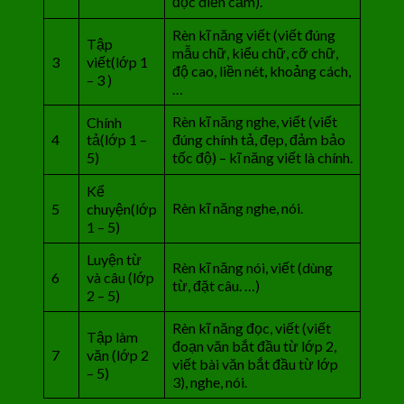
đọc diễn cảm).
Rèn kĩ năng viết (viết đúng
Tập
mẫu chữ, kiểu chữ, cỡ chữ,
3
viết(lớp 1
độ cao, liền nét, khoảng cách,
– 3 )
…
Rèn kĩ năng nghe, viết (viết
Chính
4
tả(lớp 1 –
đúng chính tả, đẹp, đảm bảo
5)
tốc độ) – kĩ năng viết là chính.
Kể
Rèn kĩ năng nghe, nói.
5
chuyện(lớp
1 – 5)
Luyện từ
Rèn kĩ năng nói, viết (dùng
6
và câu (lớp
từ, đặt câu. …)
2 – 5)
Rèn kĩ năng đọc, viết (viết
Tập làm
đoạn văn bắt đầu từ lớp 2,
7
văn (lớp 2
viết bài văn bắt đầu từ lớp
– 5)
3), nghe, nói.