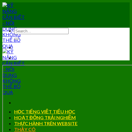
Skip
to
content
HỌC TIẾNG VIỆT TIỂU HỌC
HOẠT ĐỘNG TRẢI NGHIỆM
THỰC HÀNH TRÊN WEBSITE
THẦY CÔ