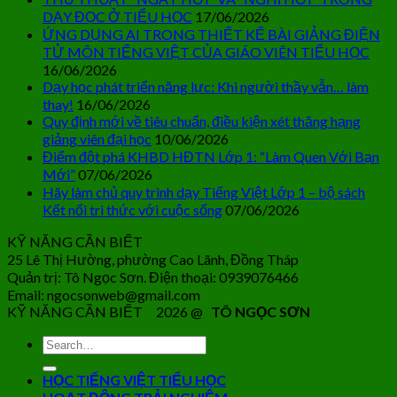
DẠY ĐỌC Ở TIỂU HỌC
17/06/2026
ỨNG DỤNG AI TRONG THIẾT KẾ BÀI GIẢNG ĐIỆN
TỬ MÔN TIẾNG VIỆT CỦA GIÁO VIÊN TIỂU HỌC
16/06/2026
Dạy học phát triển năng lực: Khi người thầy vẫn… làm
thay!
16/06/2026
Quy định mới về tiêu chuẩn, điều kiện xét thăng hạng
giảng viên đại học
10/06/2026
Điểm đột phá KHBD HĐTN Lớp 1: “Làm Quen Với Bạn
Mới”
07/06/2026
Hãy làm chủ quy trình dạy Tiếng Việt Lớp 1 – bộ sách
Kết nối tri thức với cuộc sống
07/06/2026
KỸ NĂNG CẦN BIẾT
25 Lê Thị Hường, phường Cao Lãnh, Đồng Tháp
Quản trị: Tô Ngọc Sơn. Điện thoại: 0939076466
Email: ngocsonweb@gmail.com
KỸ NĂNG CẦN BIẾT 2026 @
TÔ NGỌC SƠN
HỌC TIẾNG VIỆT TIỂU HỌC