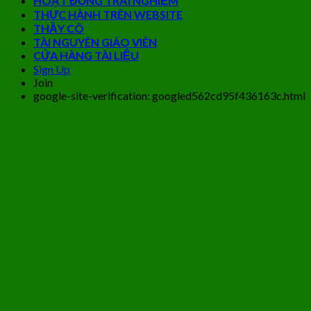
HOẠT ĐỘNG TRẢI NGHIỆM
THỰC HÀNH TRÊN WEBSITE
THẦY CÔ
TÀI NGUYÊN GIÁO VIÊN
CỬA HÀNG TÀI LIỆU
Sign Up
Join
google-site-verification: googled562cd95f436163c.html