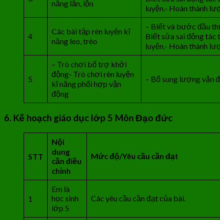
năng lăn, lộn
luyện.- Hoàn thành lư
– Biết và bước đầu thự
Các bài tập rèn luyện kĩ
4
Biết sửa sai động tác 
năng leo, trèo
luyện.- Hoàn thành lư
– Trò chơi bổ trợ khởi
động- Trò chơi rèn luyện
5
– Bổ sung lượng vận đ
kĩ năng phối hợp vận
động
6. Kế hoạch giáo dục lớp 5 Môn Đạo đức
Nội
dung
Mức độ/Yêu cầu cần đạt
STT
cần điều
chỉnh
Em là
học sinh
Các yêu cầu cần đạt của bài.
1
lớp 5