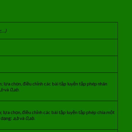
g;…)
; lựa chọn, điều chỉnh các bài tập luyện tập phép nhân
,b
và
0,ab.
 lựa chọn, điều chỉnh các bài tập luyện tập phép chia một
ở dạng:
a,b
và
0,ab
.