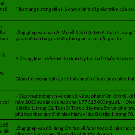
hai
t số
Tập trung hướng dẫn HS cách tính tỉ số phần trăm của hai 
h
đều
Lồng ghép vào bài
Ôn tập về hình học
(SGK Toán 5, trang 
 tam
giác nhọn có ba góc nhọn, tam giác tù có một góc tù.
riển
B ổ sung khai triển hình trụ khi dạy bài
Giới thiệu hình trụ;
ng
Giảm tải những bài tập về hai chuyển động cùng chiều, ha
– Cập nhật thông tin về dân số, về sự phát triển kinh tế, xã
p với
năm 2000 số dân của nước ta là 77 515 000 người…- Điều c
bài tập 1, trang 32, Toán 5: Trước đây mua 5m vải phải trả
phù hợp theo quy định hiện hành; ví dụ: Bài tập 1, trang 7
: độ
Lồng ghép vào nội dung
Ôn tập về hình học
cuối năm học h
óc để
năm học (Giáo viên cần chuẩn bị thước đo góc).