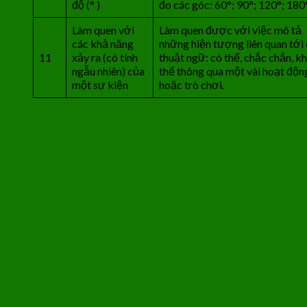
độ (° )
đo các góc: 60°; 90°; 120°; 180°
Làm quen với
Làm quen được với việc mô tả
các khả năng
những hiện tượng liên quan tới
11
xảy ra (có tính
thuật ngữ: có thể, chắc chắn, k
ngẫu nhiên) của
thể thông qua một vài hoạt độn
một sự kiện
hoặc trò chơi.