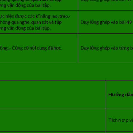
ợng vận động của bài tập.
c hiện được các kĩ năng leo, trèo.-
thông qua nghe, quan sát và tập
Dạy lồng ghép vào bài 49 v
ợng vận động của bài tập.
ộng..- Củng cố nội dung đã học.
Dạy lồng ghép vào từng bà
Hướng dẫ
Tích h ợ p v