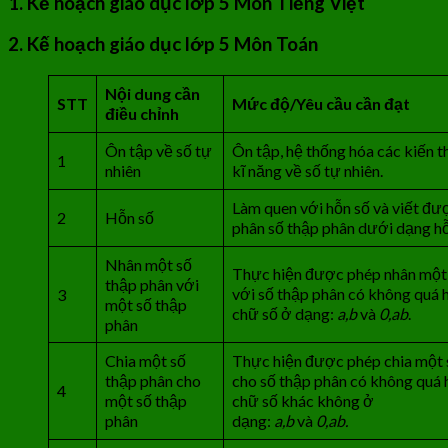
1. Kế hoạch giáo dục lớp 5 Môn Tiếng Việt
2. Kế hoạch giáo dục lớp 5 Môn Toán
Nội dung cần
STT
Mức độ/Yêu cầu cần đạt
đ
i
ều chỉnh
Ôn tập về số tự
Ôn tập, hệ thống hóa các kiến t
1
nhiên
kĩ năng về số tự nhiên.
Làm quen với hỗn số và viết đư
2
Hỗn số
phân số thập phân dưới dạng hỗ
Nhân một số
Thực hiện được phép nhân một
thập phân với
với số thập phân có không quá 
3
một số thập
chữ số ở dạng:
a,b
và
0,ab
.
phân
Chia một số
Thực hiện được phép chia một 
thập phân cho
cho số thập phân có không quá 
4
một số thập
chữ số khác không ở
phân
dạng:
a,b
và
0,ab.