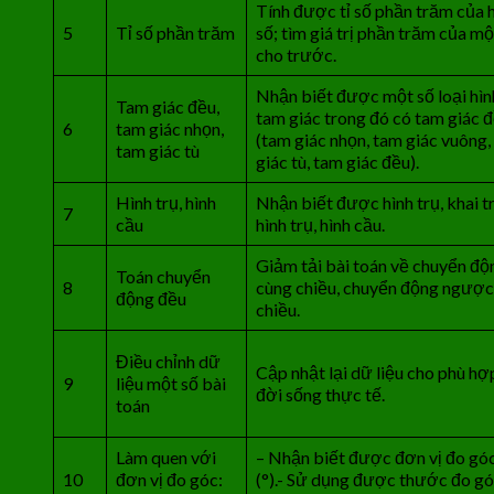
Tính được tỉ số phần trăm của 
5
Tỉ số phần trăm
số; tìm giá trị phần trăm của mộ
cho trước.
Nhận biết được một số loại hìn
Tam giác đều,
tam giác trong đó có tam giác 
6
tam giác nhọn,
(tam giác nhọn, tam giác vuông,
tam giác tù
giác tù, tam giác đều).
Hình trụ, hình
Nhận biết được hình trụ, khai t
7
cầu
hình trụ, hình cầu.
Giảm tải bài toán về chuyển độ
Toán chuyển
8
cùng chiều, chuyển động ngược
động đều
chiều.
Điều chỉnh dữ
Cập nhật lại dữ liệu cho phù hợ
9
liệu một số bài
đời sống thực tế.
toán
Làm quen với
– Nhận biết được đơn vị đo góc
10
đơn vị đo góc:
(°).- Sử dụng được thước đo g