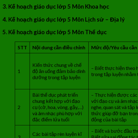
3. Kế hoạch giáo dục lớp 5 Môn Khoa học
4. Kế hoạch giáo dục lớp 5 Môn Lịch sử – Địa lý
5. Kế hoạch giáo dục lớp 5 Môn Thể dục
STT
Nội dung cần điều chỉnh
Mức độ/Yêu cầu cần
Kiến thức chung về chế
– Biết thực hiện theo
1
độ ăn uống đảm bảo dinh
trong tập luyện nhằm 
dưỡng trong tập luyện
Bài thể dục phát triển
– Thực hiện được các 
chung kết hợp với đạo
với đạo cụ và âm nhạc.
2
cụ (cờ, hoa, vòng, gậy,…)
nghe, quan sát và tập 
và âm nhạc phù hợp với
thức giúp đỡ bạn tron
đặc điểm lứa tuổi
động của bài tập
– Biết và bước đầu thự
Các bài tập rèn luyện kĩ
3
Biết sửa sai động tác 