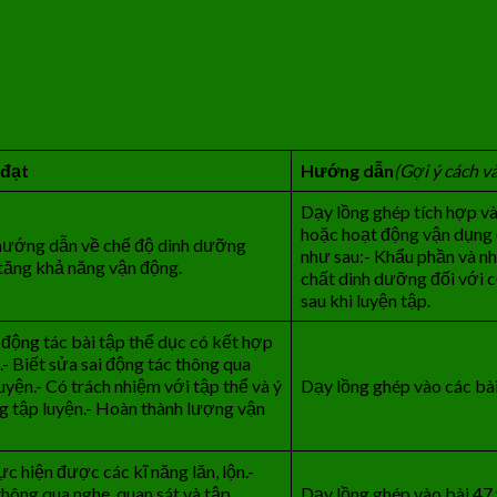
 đạt
Hướng dẫn
(G
ợ
i ý cách v
Dạy lồng ghép tích hợp v
hoặc hoạt động vận dụng 
 hướng dẫn về chế độ dinh dưỡng
như sau:- Khẩu phần và nh
tăng khả năng vận động.
chất dinh dưỡng đối với c
sau khi luyện tập.
động tác bài tập thể dục có kết hợp
- Biết sửa sai động tác thông qua
luyện.- Có trách nhiệm với tập thể và ý
Dạy lồng ghép vào các bài 
g tập luyện.- Hoàn thành lượng vận
c hiện được các kĩ năng lăn, lộn.-
thông qua nghe, quan sát và tập
Dạy lồng ghép vào bài 47 v