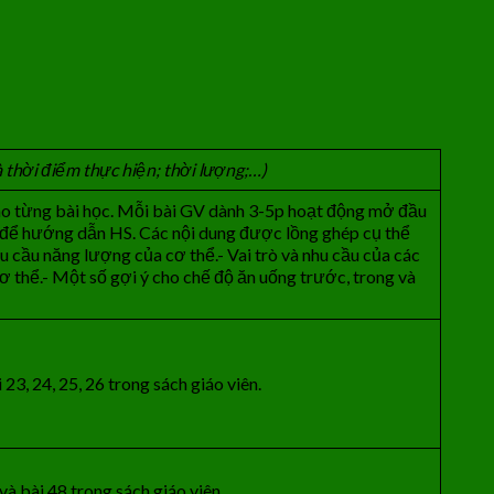
à thời đi
ể
m thực hiện; thời lượng;…)
ào từng bài học. Mỗi bài GV dành 3-5p hoạt động mở đầu
để hướng dẫn HS. Các nội dung được lồng ghép cụ thể
u cầu năng lượng của cơ thể.- Vai trò và nhu cầu của các
ơ thể.- Một số gợi ý cho chế độ ăn uống trước, trong và
23, 24, 25, 26 trong sách giáo viên.
à bài 48 trong sách giáo viên.