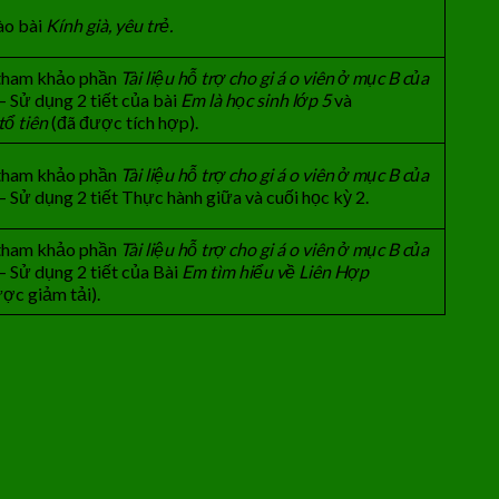
ào bài
Kính già, yêu trẻ.
 tham khảo phần
Tài liệu hỗ trợ cho gi
á
o viên ở mục B của
– Sử dụng 2 tiết của bài
Em là học sinh lớp 5
và
tổ tiên
(đã được tích hợp).
 tham khảo phần
Tài liệu hỗ trợ cho gi
á
o viên ở mục B của
– Sử dụng 2 tiết Thực hành giữa và cuối học kỳ 2.
 tham khảo phần
Tài liệu h
ỗ
trợ cho gi
á
o viên ở mục B của
– Sử dụng 2 tiết của Bài
Em tìm hiểu về Liên H
ợ
p
ợc giảm tải).