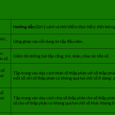
Hướng dẫn
(G
ợi ý
cách và th
ờ
i điểm thực hiện; thời lượn
hức,
Lồng ghép vào nội dung ôn tập đầu năm.
ợc
Giảm tải những bài tập cộng, trừ, nhân, chia các hỗn số.
n số.
 số
Tập trung vào dạy cách nhân số thập phân với số thập phân
hai
một số với số thập phân có không quá hai chữ số ở dạng:
a
số
hai
Tập trung vào dạy cách chia số thập phân cho số thập phân;
số cho số thập phân có không quá hai chữ số khác không 