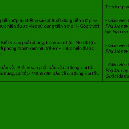
Tích h ợ p v
ền hợp lí.- Biết vì sao phải sử dụng tiền h ợ p lí.-
– Giáo viên
ực hiện được việc sử dụng tiền h ợ p lí.- Góp ý với
Phụ lục này.
bài
Nhớ
ơn
 Biết vì sao phải phòng, tránh xâm hại.- Nêu được
– Giáo viên
về phòng, tránh xâm hại trẻ em.- Thực hiện được
Phụ lục này.
.
– Giáo viên
ảo vệ.- Biết vì sao phải bảo vệ cái đúng, cái tốt.-
Phụ lục này.
 đúng, cái tốt.- Mạnh dạn bảo vệ cái đúng, cái tốt.
Quốc
(đã đư