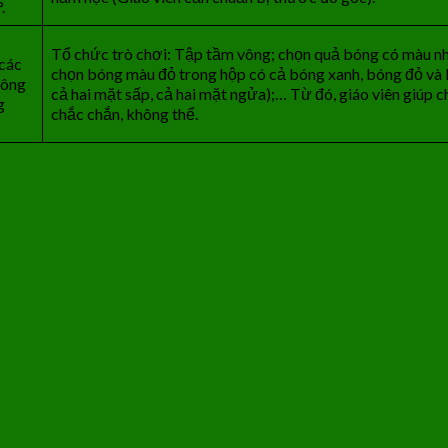
.
Tổ chức trò chơi: Tập tầm vông; chọn quả bóng có màu nhấ
 các
chọn bóng màu đỏ trong hộp có cả bóng xanh, bóng đỏ và b
hông
cả hai mặt sấp, cả hai mặt ngửa);… Từ đó, giáo viên giúp c
g
chắc chắn, không thể.