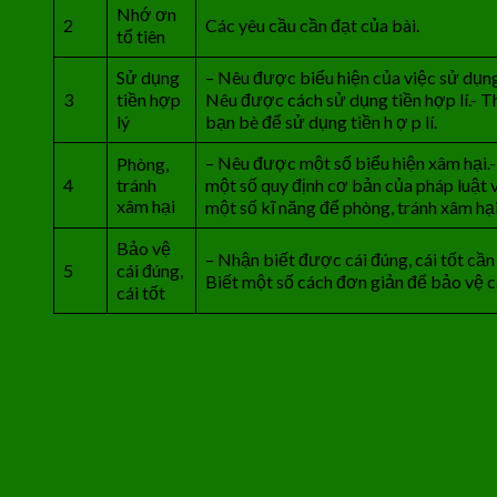
Nhớ ơn
2
Các yêu cầu cần đạt của bài.
tổ tiên
Sử dụng
– Nêu được biểu hiện của việc sử dụng ti
3
tiền hợp
Nêu được cách sử dụng tiền hợp lí.- Th
lý
bạn bè để sử dụng tiền h ợ p lí.
– Nêu được một số biểu hiện xâm hại.-
Phòng,
4
tránh
một số quy định cơ bản của pháp luật 
xâm hại
một số kĩ năng để phòng, tránh xâm hại
Bảo vệ
– Nhận biết được cái đúng, cái tốt cần b
5
cái đúng,
Biết một số cách đơn giản để bảo vệ cái
cái tốt