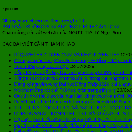
ngocson
Những quy định mới về tiền lương từ 1-8
BÀI TOÁN KHÔNG PHẢI AI CŨNG TÌM RA CÁCH GIẢI
Chào mừng đến với website của NGƯT. ThS. Tô Ngọc Sơn
CÁC BÀI VIẾT CẦN THAM KHẢO
BÍ QUYẾT ĐỌC DIỄN CẢM VÀ KỂ CHUYỆN HAY
12/0
Các ngành đào tạo giáo viên Trường ĐH Đồng Tháp có điể
Tránh ‘đồng phục cách dạy’
08/07/2026
Tổng hợp các kỹ năng Nói và Nghe trong Chương trình Ti
Tổng hợp các quy tắc chính tả cốt lõi trong chương trình T
Đăng ký nguyện vọng Đại học Đồng Tháp 2026: chỉ 1 nguy
Mùa hè những nét chữ “nở hoa” trên trang giấy ô ly
23/06/
Quy định về thể thức văn bản hành chính theo Nghị định 3
Rê bút và Lia bút: Làm sao để hướng dẫn học sinh không bị
THỦ THUẬT “NGẮT HƠI” VÀ “NGHỈ HƠI” TRONG DẠ
ỨNG DỤNG AI TRONG THIẾT KẾ BÀI GIẢNG ĐIỆN T
Dạy học phát triển năng lực: Khi người thầy vẫn… làm thay
Quy định mới về tiêu chuẩn, điều kiện xét thăng hạng giảng
Điểm đột phá KHBD HĐTN Lớp 1: “Làm Quen Với Bạn M