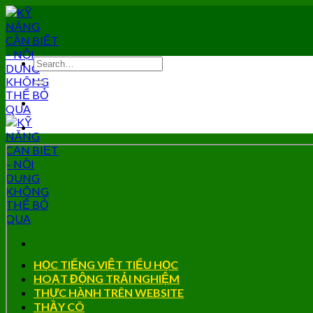
Skip
to
content
HỌC TIẾNG VIỆT TIỂU HỌC
HOẠT ĐỘNG TRẢI NGHIỆM
THỰC HÀNH TRÊN WEBSITE
THẦY CÔ