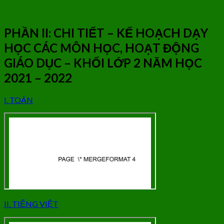
PHẦN II: CHI TIẾT – KẾ HOẠCH DẠY
HỌC CÁC MÔN HỌC, HOẠT ĐỘNG
GIÁO DỤC – KHỐI LỚP 2 NĂM HỌC
2021 – 2022
I. TOÁN
II. TIẾNG VIỆT