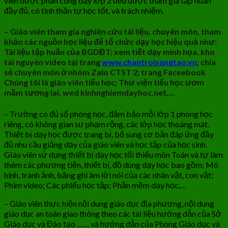
viên được phân công dạy lớp 2 đều được tham gia tập huấn
đầy đủ, có tinh thần tự học tốt, và trách nhiệm.
– Giáo viên tham gia nghiên cứu tài liệu, chuyên môn, tham
khảo các nguồn học liệu để tổ chức dạy học hiệu quả như:
Tài liệu tập huấn của BGDĐT; xem tiết dạy minh họa, kho
tài nguyên video tại trang
www.chantroisangtao.vn
; chia
sẻ chuyên môn ở nhóm Zalo CTST 2; trang Faceebook
Chúng tôi là giáo viên tiểu học; Thư viện tiểu học ươm
mầm tương lai, wed kinhnghiemdayhoc.net,…
– Trường có đủ số phòng học, đảm bảo mỗi lớp 1 phòng học
riêng, có không gian sư phạm rộng, các lớp học thoáng mát.
Thiết bị dạy học được trang bị, bổ sung cơ bản đáp ứng đầy
đủ nhu cầu giảng dạy của giáo viên và học tập của học sinh.
Giáo viên sử dụng thiết bị dạy học tối thiểu môn Toán và tự làm
thêm các phương tiện, thiết bị, đồ dùng dạy học bao gồm: Mô
hình, tranh ảnh, băng ghi âm lời nói của các nhân vật, con vật;
Phim video; Các phiếu học tập; Phần mềm dạy học,…
– Giáo viên thực hiện nội dung giáo dục địa phương, nội dung
giáo dục an toàn giao thông theo các tài liệu hướng dẫn của Sở
Giáo dục và Đào tạo …… và hướng dẫn của Phòng Giáo dục và