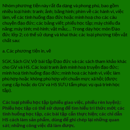
Nhóm phương tiện này rất đa dạng và phong phú, bao gồm
nhiều loại hình: tranh; ảnh; băng hình; phim về các hành vi, việc
làm, vể các tình huống đạo đức hoặc minh hoạ cho các câu
chuyện đạo đức; các bảng viết; phiếu học tập; máy chiếu đa
năng; máy tính; mô hinh; vật mẫu;… Trong dạy học môn Đạo
đức lớp 2; có thể sử dụng và khai thác các loại phương tiện vật
chất sau:
a. Các phương tiện in, vẽ
SGK, Sách GV, Vở bài tập Đạo đức và các sách tham khảo khác
cho GV và HS. Các loại tranh ảnh minh hoạ truyện đạo đức;
minh hoạ tình huống đạo đức; minh hoạ các hành vi, việc làm
phù hợp hoặc không phù hợp với chuẩn mực xã hội; (được
cung cấp hoặc do GV và HS SƯU tẩm phục vụ quá trình học
tập).
Các loại phiếu học tập (phiếu giao việc, phiếu rèn luyện);:
Phiếu học tập có thể sử dụng để tìm hiểu tri thức mới; các
tình huống học tập, các bài tập cẩn thực hiện; các chỉ dẫn
HS cách làm sản phẩm, dùng để ghi chép lại những quan
sát; những công việc đã làm được.