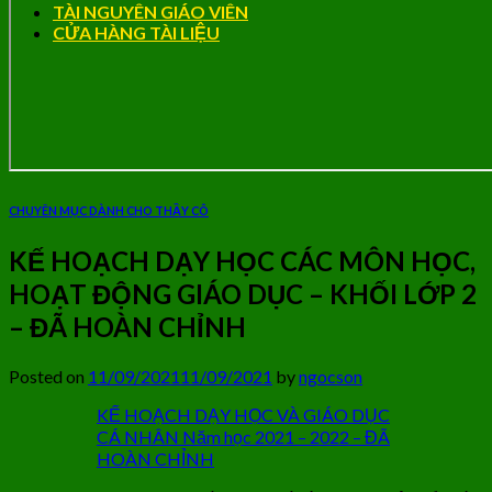
TÀI NGUYÊN GIÁO VIÊN
CỬA HÀNG TÀI LIỆU
CHUYÊN MỤC DÀNH CHO THẦY CÔ
KẾ HOẠCH DẠY HỌC CÁC MÔN HỌC,
HOẠT ĐỘNG GIÁO DỤC – KHỐI LỚP 2
– ĐÃ HOÀN CHỈNH
Posted on
11/09/2021
11/09/2021
by
ngocson
KẾ HOẠCH DẠY HỌC VÀ GIÁO DỤC
CÁ NHÂN Năm học 2021 – 2022 – ĐÃ
HOÀN CHỈNH