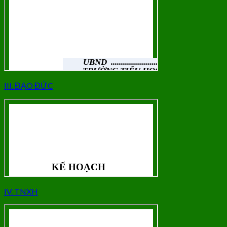
III. ĐẠO ĐỨC
IV. TNXH