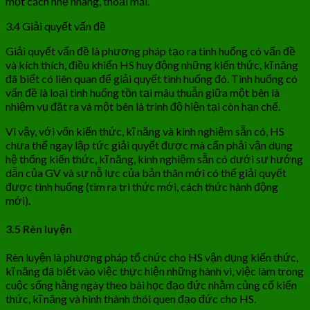
một cách nhẹ nhàng, thoải mái.
3.4 Giải quyết vấn đề
Giải quyết vấn đề là phương pháp tạo ra tình huống có vấn đề
và kích thích, điều khiển HS huy động những kiến thức, kĩ năng
đã biết có liên quan để giải quyết tình huống đó. Tinh huống có
vấn đề là loại tình huống tồn tại mâu thuẫn giữa một bên là
nhiệm vụ đặt ra và một bên là trình độ hiện tại còn hạn chế.
Vì vậy, với vốn kiến thức, kĩ năng và kinh nghiệm sẵn có, HS
chưa thể ngay lập tức giải quyết được mà cẩn phải vận dụng
hệ thống kiến thức, kĩ năng, kinh nghiệm sẵn có dưới sự hướng
dẫn của GV và sự nỗ lực của bản thân mới có thể giải quyết
được tình huống (tìm ra tri thức mới, cách thức hành động
mới).
3.5 Rèn luyện
Rèn luyện là phương pháp tổ chức cho HS vận dụng kiến thức,
kĩ năng đã biết vào việc thực hiện những hành vi, việc làm trong
cuộc sống hằng ngày theo bài học đạo đức nhằm củng cố kiến
thức, kĩ năng và hình thành thói quen đạo đức cho HS.