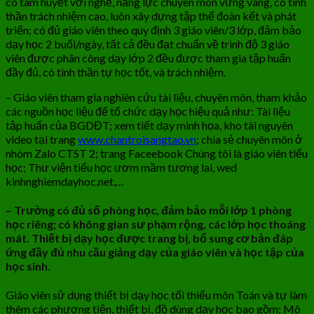
có tâm huyết với nghề, năng lực chuyên môn vững vàng, có tinh
thần trách nhiệm cao, luôn xây dựng tập thể đoàn kết và phát
triển; có đủ giáo viên theo quy định 3 giáo viên/3 lớp, đảm bảo
dạy học 2 buổi/ngày, tất cả đều đạt chuẩn về trình độ 3 giáo
viên được phân công dạy lớp 2 đều được tham gia tập huấn
đầy đủ, có tinh thần tự học tốt, và trách nhiệm.
– Giáo viên tham gia nghiên cứu tài liệu, chuyên môn, tham khảo
các nguồn học liệu để tổ chức dạy học hiệu quả như: Tài liệu
tập huấn của BGDĐT; xem tiết dạy minh họa, kho tài nguyên
video tại trang
www.chantroisangtao.vn
; chia sẻ chuyên môn ở
nhóm Zalo CTST 2; trang Faceebook Chúng tôi là giáo viên tiểu
học; Thư viện tiểu học ươm mầm tương lai, wed
kinhnghiemdayhoc.net,…
– Trường có đủ số phòng học, đảm bảo mỗi lớp 1 phòng
học riêng
;
có không gian sư phạm rộng, các lớp học thoáng
mát. Thiết bị dạy học được trang bị, bổ sung cơ bản đáp
ứng đầy đủ nhu cầu giảng dạy của giáo viên và học tập của
học sinh.
Giáo viên sử dụng thiết bị dạy học tối thiểu môn Toán và tự làm
thêm các phương tiện, thiết bị, đồ dùng dạy học bao gồm: Mô