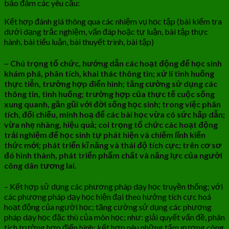
bảo đảm các yêu cầu:
Kết hợp đánh giá thông qua các nhiệm vụ học tập (bài kiểm tra
dưới dạng trắc nghiệm, vấn đáp hoặc tự luận, bài tập thực
hành, bài tiểu luận, bài thuyết trình, bài tập)
– Chú trọng tổ chức, hướng dẫn các hoạt động để học sinh
khám phá, phân tích, khai thác thông tin
;
xử lí tình huống
thực tiễn, trường hợp điển hình; tăng cường sử dụng các
thông tin, tình huống
;
trường hợp của thực tế cuộc sống
xung quanh, gần gũi với đời sống học sinh;
trong việc phân
tích, đối chiếu, minh hoạ để các bài học vừa có sức hấp dẫn
;
vừa nhẹ nhàng, hiệu quả; coi trọng tổ chức các hoạt động
trải nghiệm để học sinh tự phát hiện và chiếm lĩnh kiến
thức mới
;
phát triển kĩ năng và thái độ tích cực
;
trên cơ sơ
đó hình thành, phát triển phẩm chất và năng lực của người
công dân tương lai.
– Kết hợp sử dụng các phương pháp dạy học truyền thống; với
các phương pháp dạy học hiện đại theo hướng tích cực hoá
hoạt động của người học; tăng cường sử dụng các phương
pháp dạy học đặc thù của môn học; như: giải quyết vấn đề, phân
tích trường hợp điển hình; kết hợp nêu những tấm gương công