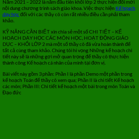
Năm 2021 – 2022 là năm đầu tiên khối lớp 2 thực hiện đổi mới
nội dung chương trình sách giáo khoa. Việc thực hiện
Kế họach
dạy học
đối với các thầy cô còn rất nhiều điều cần phải tham
khảo.
KỸ NĂNG CẦN BIẾT xin chia sẻ một số CHI TIẾT – KẾ
HOẠCH DẠY HỌC CÁC MÔN HỌC, HOẠT ĐỘNG GIÁO
DỤC – KHỐI LỚP 2 mà một số thầy cô đã vừa hoàn thành để
tất cả cùng tham khảo. Chúng tôi hi vọng Những kế hoạch chi
tiết này sẽ là những gợi mở quan trọng để thầy cô thực hiện
thành công Kế hoạch cá nhân của mình tại đơn vị.
Bài viết này gồm 3 phần: Phần I là phần Demo một phần trong
kế hoạch Toán để thầy cô xem qua; Phần II là chi tiết Kế hoạch
các môn; Phần III: Chi tiết kế hoạch một bài trong môn Toán và
Đạo đức