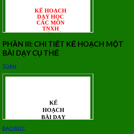
PHẦN III: CHI TIẾT KẾ HOẠCH MỘT
BÀI DẠY CỤ THỂ
TOÁN
ĐẠO ĐỨC