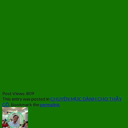
Post Views:
809
This entry was posted in
CHUYÊN MỤC DÀNH CHO THẦY
CÔ
. Bookmark the
permalink
.