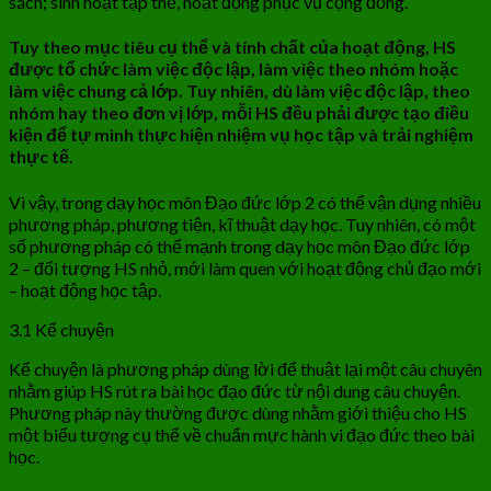
sách; sinh hoạt tập thể, hoạt động phục vụ cộng đồng.
Tuy theo mục tiêu cụ thể và tính chất của hoạt động, HS
được tổ chức làm việc độc lập, làm việc theo nhóm hoặc
làm việc chung cả lớp. Tuy nhiên, dù làm việc độc lập, theo
nhóm hay theo đơn vị lớp, mỗi HS đều phải được tạo điều
kiện để tự mình thực hiện nhiệm vụ học tập và trải nghiệm
thực tế.
Vì vậy, trong dạy học môn Đạo đức lớp 2 có thể vận dụng nhiều
phương pháp, phương tiện, kĩ thuật dạy học. Tuy nhiên, có một
số phương pháp có thế mạnh trong dạy học môn Đạo đức lớp
2 – đối tượng HS nhỏ, mới làm quen với hoạt động chủ đạo mới
– hoạt động học tập.
3.1 Kể chuyện
Kể chuyện là phương pháp dùng lời để thuật lại một câu chuyên
nhằm giúp HS rút ra bài học đạo đức từ nội dung câu chuyện.
Phương pháp này thường được dùng nhằm giới thiệu cho HS
một biểu tượng cụ thể về chuẩn mực hành vi đạo đức theo bài
học.