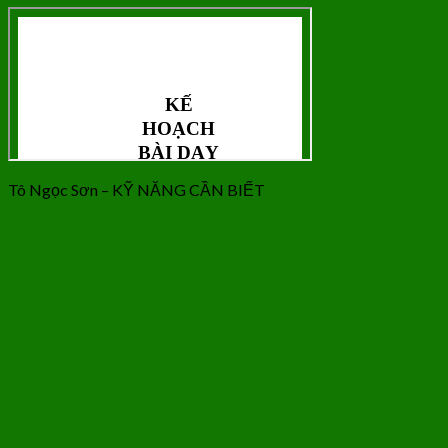
Tô Ngọc Sơn – KỸ NĂNG CẦN BIẾT