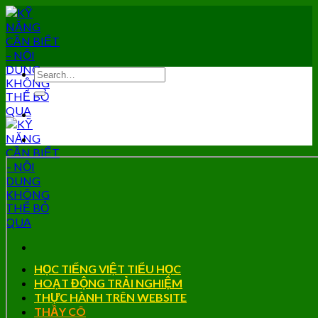
Skip
to
content
HỌC TIẾNG VIỆT TIỂU HỌC
HOẠT ĐỘNG TRẢI NGHIỆM
THỰC HÀNH TRÊN WEBSITE
THẦY CÔ