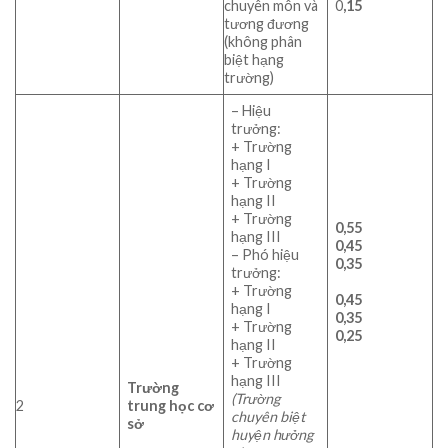
chuyên môn và
0
,15
tương đương
(không phân
biệt hạng
trường)
– Hiệu
trưởng:
+ Trường
hạng I
+ Trường
hạng II
+ Trường
0,55
hạng III
0,45
– Phó hiệu
0,35
trưởng:
+ Trường
0,45
hạng I
0,35
+ Trường
0,25
hạng II
+ Trường
hạng III
Trường
(Trường
2
trung học cơ
chuyên biệt
sở
huyện hưởng