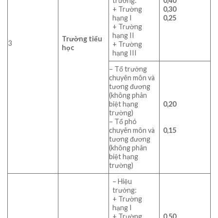
trưởng:
0,40
+ Trường
0,30
hạng I
0,25
+ Trường
hạng II
Trường tiểu
3
+ Trường
học
hạng III
– Tổ trưởng
chuyên môn và
tương đương
(không phân
biệt hạng
0,20
trường)
– Tổ phó
chuyên môn và
0,15
tương đương
(không phân
biệt hạng
trường)
– Hiệu
trưởng:
+ Trường
hạng I
+ Trường
0,50