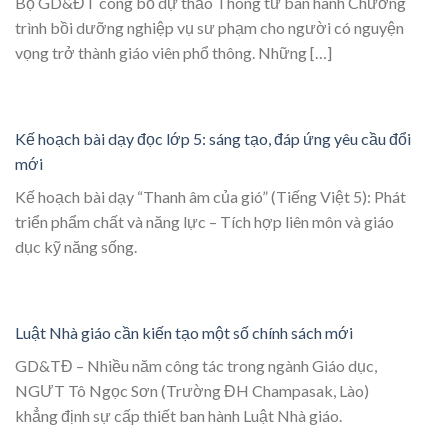
Bộ GD&ĐT công bố dự thảo Thông tư ban hành Chương
trình bồi dưỡng nghiệp vụ sư phạm cho người có nguyện
vọng trở thành giáo viên phổ thông. Những […]
Kế hoạch bài dạy đọc lớp 5: sáng tạo, đáp ứng yêu cầu đổi
mới
Kế hoạch bài dạy “Thanh âm của gió” (Tiếng Việt 5): Phát
triển phẩm chất và năng lực – Tích hợp liên môn và giáo
dục kỹ năng sống.
Luật Nhà giáo cần kiến tạo một số chính sách mới
GD&TĐ – Nhiều năm công tác trong ngành Giáo dục,
NGƯT Tô Ngọc Sơn (Trường ĐH Champasak, Lào)
khẳng định sự cấp thiết ban hành Luật Nhà giáo.