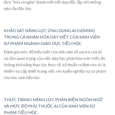
đưa “Nói và nghe” thành một tiết dạy độc lập với những
yêu cầu đặc thù.
KHẢO SÁT NĂNG LỰC ỨNG DỤNG AI (GEMINI)
TRONG CÁ NHÂN HÓA DẠY VIẾT CỦA SINH VIÊN
SƯ PHẠM NGÀNH GIÁO DỤC TIỂU HỌC
Đánh giá mức độ hiểu biết của sinh viên về vai trò của AI
và tầm quan trọng của việc dạy học phân hóa môn Viết, đo
lường khả năng thao tác thực tế, kỹ thuật ra lệnh cho AI là
nhiệm vụ cấp thiết trong việc rèn luyện nghiệp vụ sư phạm
cho học sinh tiểu học.
THỰC TRẠNG NĂNG LỰC PHẢN BIỆN NGÔN NGỮ
VÀ MỨC ĐỘ PHỤ THUỘC AI CỦA SINH VIÊN SƯ
PHẠM TIỂU HỌC