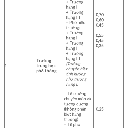
+ Trường
hạng II
+ Trường
0,70
hạng III
0,60
– Phó hiệu
0,45
trưởng:
+ Trường
0,55
hạng I
0,45
+ Trường
0,35
hạng II
+ Trường
hạng III
Trường
(Trường
1
trung học
chuyên biệt
phổ thông
tỉnh hưởng
như trường
hạng I)
– Tổ trưởng
chuyên môn và
tương đương
(không phân
0,25
biệt hạng
trường)
– Tổ phó