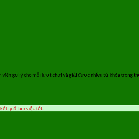
 viên gợi ý cho mỗi lượt chơi và giải được nhiều từ khóa trong thờ
kết quả làm việc tốt.