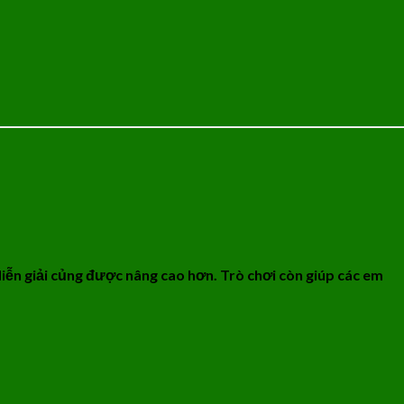
 diễn giải củng được nâng cao hơn. Trò chơi còn giúp các em