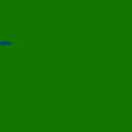
alink
.