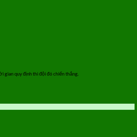
i gian quy định thì đội đó chiến thắng.