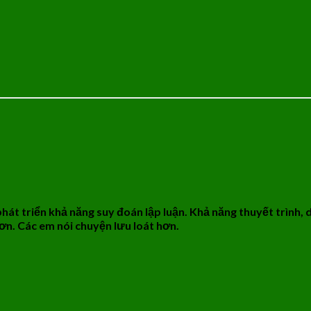
phát triển khả năng suy đoán lập luận. Khả năng thuyết trình,
ơn. Các em nói chuyện lưu loát hơn.