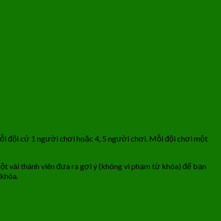
mỗi đội cử 1 người chơi hoặc 4, 5 người chơi. Mỗi đội chơi một
một vài thành viên đưa ra gợi ý (không vi phạm từ khóa) để bạn
 khóa.