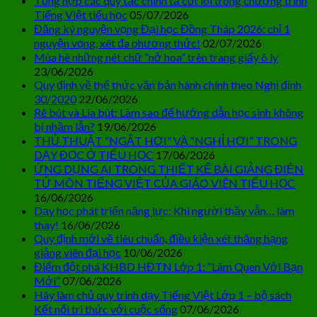
Tổng hợp các quy tắc chính tả cốt lõi trong chương trình
Tiếng Việt tiểu học
05/07/2026
Đăng ký nguyện vọng Đại học Đồng Tháp 2026: chỉ 1
nguyện vọng, xét đa phương thức!
02/07/2026
Mùa hè những nét chữ “nở hoa” trên trang giấy ô ly
23/06/2026
Quy định về thể thức văn bản hành chính theo Nghị định
30/2020
22/06/2026
Rê bút và Lia bút: Làm sao để hướng dẫn học sinh không
bị nhầm lẫn?
19/06/2026
THỦ THUẬT “NGẮT HƠI” VÀ “NGHỈ HƠI” TRONG
DẠY ĐỌC Ở TIỂU HỌC
17/06/2026
ỨNG DỤNG AI TRONG THIẾT KẾ BÀI GIẢNG ĐIỆN
TỬ MÔN TIẾNG VIỆT CỦA GIÁO VIÊN TIỂU HỌC
16/06/2026
Dạy học phát triển năng lực: Khi người thầy vẫn… làm
thay!
16/06/2026
Quy định mới về tiêu chuẩn, điều kiện xét thăng hạng
giảng viên đại học
10/06/2026
Điểm đột phá KHBD HĐTN Lớp 1: “Làm Quen Với Bạn
Mới”
07/06/2026
Hãy làm chủ quy trình dạy Tiếng Việt Lớp 1 – bộ sách
Kết nối tri thức với cuộc sống
07/06/2026