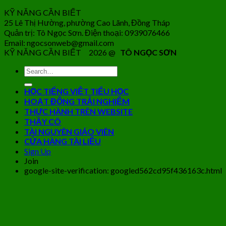
KỸ NĂNG CẦN BIẾT
25 Lê Thị Hường, phường Cao Lãnh, Đồng Tháp
Quản trị: Tô Ngọc Sơn. Điện thoại: 0939076466
Email: ngocsonweb@gmail.com
KỸ NĂNG CẦN BIẾT 2026 @
TÔ NGỌC SƠN
HỌC TIẾNG VIỆT TIỂU HỌC
HOẠT ĐỘNG TRẢI NGHIỆM
THỰC HÀNH TRÊN WEBSITE
THẦY CÔ
TÀI NGUYÊN GIÁO VIÊN
CỬA HÀNG TÀI LIỆU
Sign Up
Join
google-site-verification: googled562cd95f436163c.html