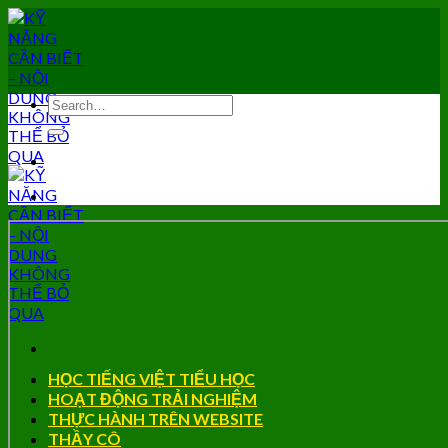
Skip
to
content
HỌC TIẾNG VIỆT TIỂU HỌC
HOẠT ĐỘNG TRẢI NGHIỆM
THỰC HÀNH TRÊN WEBSITE
THẦY CÔ