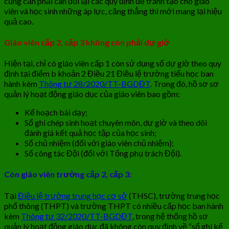
cũng cần phải cân đối lại các quy định để tránh tạo cho giáo
viên và học sinh những áp lực, căng thẳng thì mới mang lại hiệu
quả cao.
Giáo viên cấp 2, cấp 3 không còn phải dự giờ
Hiện tại, chỉ có giáo viên cấp 1 còn sử dụng sổ dự giờ theo quy
định tại điểm b khoản 2 Điều 21 Điều lệ trường tiểu học ban
hành kèm
Thông tư 28/2020/TT-BGDĐT
. Trong đó, hồ sơ sơ
quản lý hoạt động giáo dục của giáo viên bao gồm:
Kế hoạch bài dạy;
Sổ ghi chép sinh hoạt chuyên môn, dự giờ và theo dõi
đánh giá kết quả học tập của học sinh;
Sổ chủ nhiệm (đối với giáo viên chủ nhiệm);
Sổ công tác Đội (đối với Tổng phụ trách Đội).
Còn giáo viên trường cấp 2, cấp 3:
Tại
Điều lệ trường trung học cơ sở
(THSC), trường trung học
phổ thông (THPT) và trường THPT có nhiều cấp học ban hành
kèm
Thông tư 32/2020/TT-BGDĐT
, trong hệ thống hồ sơ
quản lý hoạt động giáo dục đã không còn quy định về “sổ ghi kế