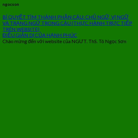
ngocson
BÍ QUYẾT TÌM THÀNH PHẦN CÂU: CHỦ NGỮ, VỊ NGỮ
VÀ TRẠNG NGỮ TRONG CÂU (THỰC HÀNH TRỰC TIẾP
TRÊN WEBSITE)
ĐIỀU GIẢN DỊ CỦA HẠNH PHÚC
Chào mừng đến với website của NGƯT. ThS. Tô Ngọc Sơn