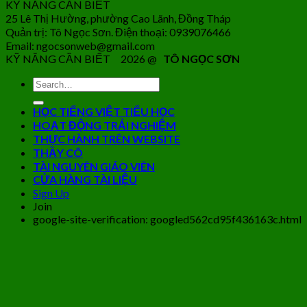
KỸ NĂNG CẦN BIẾT
25 Lê Thị Hường, phường Cao Lãnh, Đồng Tháp
Quản trị: Tô Ngọc Sơn. Điện thoại: 0939076466
Email: ngocsonweb@gmail.com
KỸ NĂNG CẦN BIẾT 2026 @
TÔ NGỌC SƠN
HỌC TIẾNG VIỆT TIỂU HỌC
HOẠT ĐỘNG TRẢI NGHIỆM
THỰC HÀNH TRÊN WEBSITE
THẦY CÔ
TÀI NGUYÊN GIÁO VIÊN
CỬA HÀNG TÀI LIỆU
Sign Up
Join
google-site-verification: googled562cd95f436163c.html