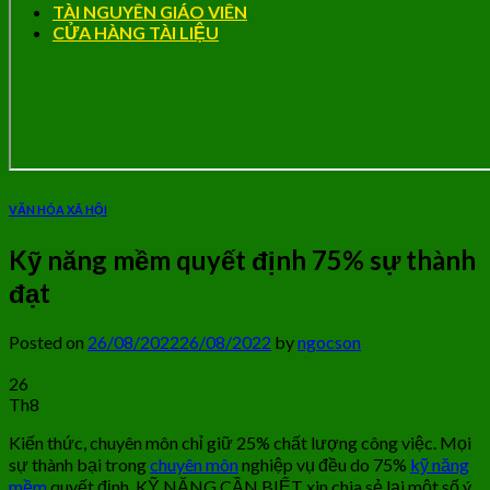
TÀI NGUYÊN GIÁO VIÊN
CỬA HÀNG TÀI LIỆU
VĂN HÓA XÃ HỘI
Kỹ năng mềm quyết định 75% sự thành
đạt
Posted on
26/08/2022
26/08/2022
by
ngocson
26
Th8
Kiến thức, chuyên môn chỉ giữ 25% chất lượng công việc. Mọi
sự thành bại trong
chuyên môn
nghiệp vụ đều do 75%
kỹ năng
mềm
quyết định. KỸ NĂNG CẦN BIẾT xin chia sẻ lại một số ý