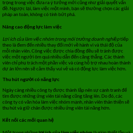
trọng trong việc đưa ra ý tưởng mới cũng như giải quyết vấn
đề. Ngược lại, làm việc một mình, bạn sẽ thường chọn các giải
pháp an toàn, không có tính bứt phá.
Nâng cao động lực làm việc
Lợi ích của làm việc nhóm trong môi trường doanh nghiệp
tiếp
theo là đem đến nhiều thay đổi mới về hành vi và thái độ của
mỗi nhân viên. Công việc được chia đồng đều sẽ tránh được
việc một người ôm quá nhiều dẫn đến căng thẳng. Các thành
viên chỉ phụ trách một phần việc và cùng hỗ trợ nhau hoàn thành
dự án lớn nên sẽ cảm thấy vui vẻ và có động lực làm việc hơn.
Thu hút người có năng lực
Ngày càng nhiều công ty được thành lập nên sự cạnh tranh để
tìm được những ứng viên tài năng cũng tăng lên. Do đó, các
công ty có văn hóa làm việc nhóm mạnh, nhân viên thân thiện sẽ
thu hút và giữ chân được nhiều ứng viên tài năng hơn.
Kết nối các mối quan hệ
Một trong những
lợi ích của làm việc nhóm
là giúp thiết lập và