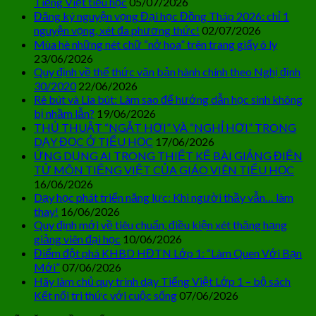
Tiếng Việt tiểu học
05/07/2026
Đăng ký nguyện vọng Đại học Đồng Tháp 2026: chỉ 1
nguyện vọng, xét đa phương thức!
02/07/2026
Mùa hè những nét chữ “nở hoa” trên trang giấy ô ly
23/06/2026
Quy định về thể thức văn bản hành chính theo Nghị định
30/2020
22/06/2026
Rê bút và Lia bút: Làm sao để hướng dẫn học sinh không
bị nhầm lẫn?
19/06/2026
THỦ THUẬT “NGẮT HƠI” VÀ “NGHỈ HƠI” TRONG
DẠY ĐỌC Ở TIỂU HỌC
17/06/2026
ỨNG DỤNG AI TRONG THIẾT KẾ BÀI GIẢNG ĐIỆN
TỬ MÔN TIẾNG VIỆT CỦA GIÁO VIÊN TIỂU HỌC
16/06/2026
Dạy học phát triển năng lực: Khi người thầy vẫn… làm
thay!
16/06/2026
Quy định mới về tiêu chuẩn, điều kiện xét thăng hạng
giảng viên đại học
10/06/2026
Điểm đột phá KHBD HĐTN Lớp 1: “Làm Quen Với Bạn
Mới”
07/06/2026
Hãy làm chủ quy trình dạy Tiếng Việt Lớp 1 – bộ sách
Kết nối tri thức với cuộc sống
07/06/2026