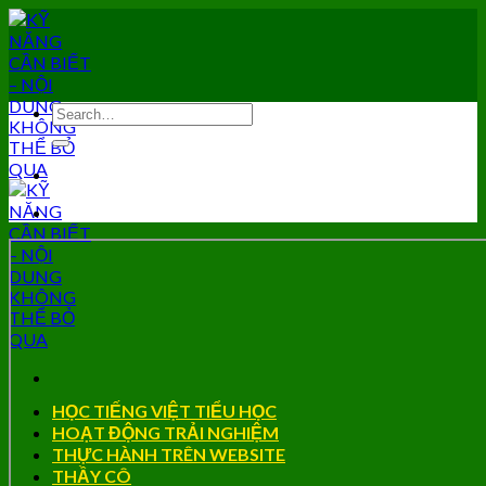
Skip
to
content
HỌC TIẾNG VIỆT TIỂU HỌC
HOẠT ĐỘNG TRẢI NGHIỆM
THỰC HÀNH TRÊN WEBSITE
THẦY CÔ