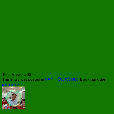
Post Views:
503
This entry was posted in
VĂN HÓA XÃ HỘI
. Bookmark the
permalink
.