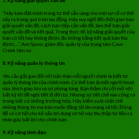
7. Kỹ năng giải quyết vấn đề
“Hãy luôn đặt mình trong tư thế sẵn sàng cho mọi sự cố có thể
xảy ra trong quá trình lao động. Hãy suy nghĩ đến thời gian bạn
giải quyết vấn đề, cách bạn tiếp cận vấn đề, làm thế bạn giải
quyết vấn đề và kết quả. Trong thực tế, kỹ năng giải quyết của
bạn có tốt hay không được đo lường bằng kết quả bạn thu
được…”, Ann Spoor, giám đốc quản lý của trung tâm Cave
Creek tâm sự.
8. Kỹ năng quản lý thông tin
Yêu cầu gắt gao đối với bản thân mỗi người chính là biết tự
quản lý thông tin của chính mình. Có thể bạn là một người hoạt
náo, thích giao lưu và sự phóng túng. Bạn thậm chí cởi mở với
bất kỳ lời đề nghị tiết lộ đời tư. Nhưng sự tiết chế nào cũng có
trong bất cứ những trường hợp. Hãy kiểm soát chặt chẽ
những thông tin mà bạn muốn đăng tải lên mạng xã hội. Đừng
để có cơ hội cho kẻ xấu lợi dụng sơ hở này thu thập tư liệu cá
nhân gây bất lợi cho chính bạn.
9. Kỹ năng lãnh đạo