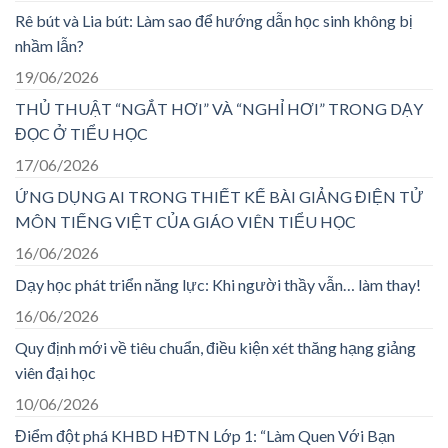
Rê bút và Lia bút: Làm sao để hướng dẫn học sinh không bị
nhầm lẫn?
19/06/2026
THỦ THUẬT “NGẮT HƠI” VÀ “NGHỈ HƠI” TRONG DẠY
ĐỌC Ở TIỂU HỌC
17/06/2026
ỨNG DỤNG AI TRONG THIẾT KẾ BÀI GIẢNG ĐIỆN TỬ
MÔN TIẾNG VIỆT CỦA GIÁO VIÊN TIỂU HỌC
16/06/2026
Dạy học phát triển năng lực: Khi người thầy vẫn… làm thay!
16/06/2026
Quy định mới về tiêu chuẩn, điều kiện xét thăng hạng giảng
viên đại học
10/06/2026
Điểm đột phá KHBD HĐTN Lớp 1: “Làm Quen Với Bạn