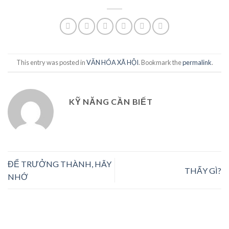
This entry was posted in
VĂN HÓA XÃ HỘI
. Bookmark the
permalink
.
KỸ NĂNG CẦN BIẾT
ĐỂ TRƯỞNG THÀNH, HÃY
THẤY GÌ?
NHỚ