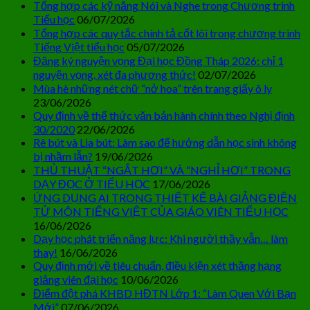
Tổng hợp các kỹ năng Nói và Nghe trong Chương trình
Tiểu học
06/07/2026
Tổng hợp các quy tắc chính tả cốt lõi trong chương trình
Tiếng Việt tiểu học
05/07/2026
Đăng ký nguyện vọng Đại học Đồng Tháp 2026: chỉ 1
nguyện vọng, xét đa phương thức!
02/07/2026
Mùa hè những nét chữ “nở hoa” trên trang giấy ô ly
23/06/2026
Quy định về thể thức văn bản hành chính theo Nghị định
30/2020
22/06/2026
Rê bút và Lia bút: Làm sao để hướng dẫn học sinh không
bị nhầm lẫn?
19/06/2026
THỦ THUẬT “NGẮT HƠI” VÀ “NGHỈ HƠI” TRONG
DẠY ĐỌC Ở TIỂU HỌC
17/06/2026
ỨNG DỤNG AI TRONG THIẾT KẾ BÀI GIẢNG ĐIỆN
TỬ MÔN TIẾNG VIỆT CỦA GIÁO VIÊN TIỂU HỌC
16/06/2026
Dạy học phát triển năng lực: Khi người thầy vẫn… làm
thay!
16/06/2026
Quy định mới về tiêu chuẩn, điều kiện xét thăng hạng
giảng viên đại học
10/06/2026
Điểm đột phá KHBD HĐTN Lớp 1: “Làm Quen Với Bạn
Mới”
07/06/2026