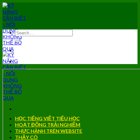
Skip
to
content
HỌC TIẾNG VIỆT TIỂU HỌC
HOẠT ĐỘNG TRẢI NGHIỆM
THỰC HÀNH TRÊN WEBSITE
THẦY CÔ