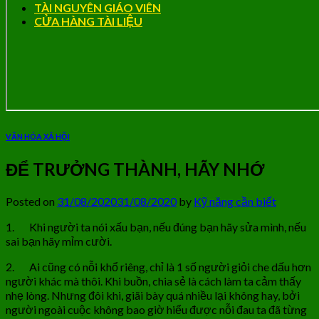
TÀI NGUYÊN GIÁO VIÊN
CỬA HÀNG TÀI LIỆU
VĂN HÓA XÃ HỘI
ĐỂ TRƯỞNG THÀNH, HÃY NHỚ
Posted on
31/08/2020
31/08/2020
by
Kỹ năng cần biết
1. Khi người ta nói xấu bạn, nếu đúng bạn hãy sửa mình, nếu
sai bạn hãy mỉm cười.
2. Ai cũng có nỗi khổ riêng, chỉ là 1 số người giỏi che dấu hơn
người khác mà thôi. Khi buồn, chia sẻ là cách làm ta cảm thấy
nhẹ lòng. Nhưng đôi khi, giãi bày quá nhiều lại không hay, bởi
người ngoài cuộc không bao giờ hiểu được nỗi đau ta đã từng