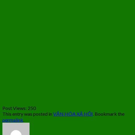
Post Views:
250
This entry was posted in
VĂN HÓA XÃ HỘI
. Bookmark the
permalink
.