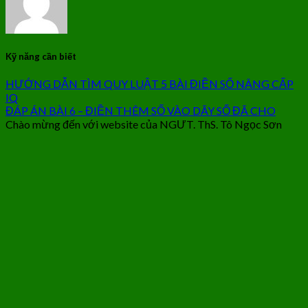
Kỹ năng cần biết
HƯỚNG DẪN TÌM QUY LUẬT 5 BÀI ĐIỀN SỐ NÂNG CẤP
IQ
ĐÁP ÁN BÀI 6 – ĐIỀN THÊM SỐ VÀO DÃY SỐ ĐÃ CHO
Chào mừng đến với website của NGƯT. ThS. Tô Ngọc Sơn