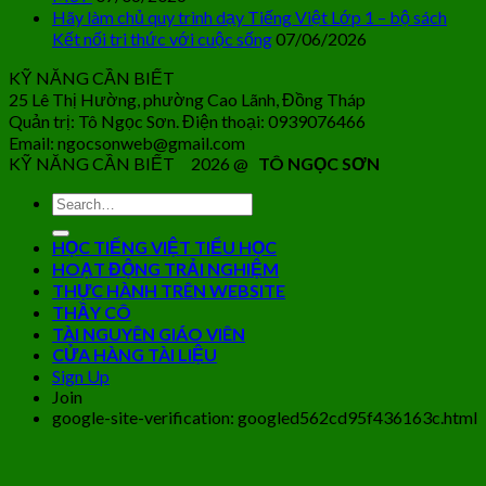
Hãy làm chủ quy trình dạy Tiếng Việt Lớp 1 – bộ sách
Kết nối tri thức với cuộc sống
07/06/2026
KỸ NĂNG CẦN BIẾT
25 Lê Thị Hường, phường Cao Lãnh, Đồng Tháp
Quản trị: Tô Ngọc Sơn. Điện thoại: 0939076466
Email: ngocsonweb@gmail.com
KỸ NĂNG CẦN BIẾT 2026 @
TÔ NGỌC SƠN
HỌC TIẾNG VIỆT TIỂU HỌC
HOẠT ĐỘNG TRẢI NGHIỆM
THỰC HÀNH TRÊN WEBSITE
THẦY CÔ
TÀI NGUYÊN GIÁO VIÊN
CỬA HÀNG TÀI LIỆU
Sign Up
Join
google-site-verification: googled562cd95f436163c.html