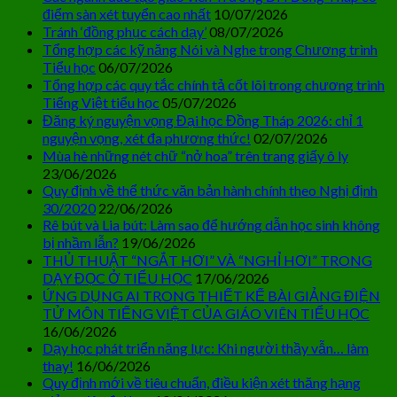
điểm sàn xét tuyển cao nhất
10/07/2026
Tránh ‘đồng phục cách dạy’
08/07/2026
Tổng hợp các kỹ năng Nói và Nghe trong Chương trình
Tiểu học
06/07/2026
Tổng hợp các quy tắc chính tả cốt lõi trong chương trình
Tiếng Việt tiểu học
05/07/2026
Đăng ký nguyện vọng Đại học Đồng Tháp 2026: chỉ 1
nguyện vọng, xét đa phương thức!
02/07/2026
Mùa hè những nét chữ “nở hoa” trên trang giấy ô ly
23/06/2026
Quy định về thể thức văn bản hành chính theo Nghị định
30/2020
22/06/2026
Rê bút và Lia bút: Làm sao để hướng dẫn học sinh không
bị nhầm lẫn?
19/06/2026
THỦ THUẬT “NGẮT HƠI” VÀ “NGHỈ HƠI” TRONG
DẠY ĐỌC Ở TIỂU HỌC
17/06/2026
ỨNG DỤNG AI TRONG THIẾT KẾ BÀI GIẢNG ĐIỆN
TỬ MÔN TIẾNG VIỆT CỦA GIÁO VIÊN TIỂU HỌC
16/06/2026
Dạy học phát triển năng lực: Khi người thầy vẫn… làm
thay!
16/06/2026
Quy định mới về tiêu chuẩn, điều kiện xét thăng hạng