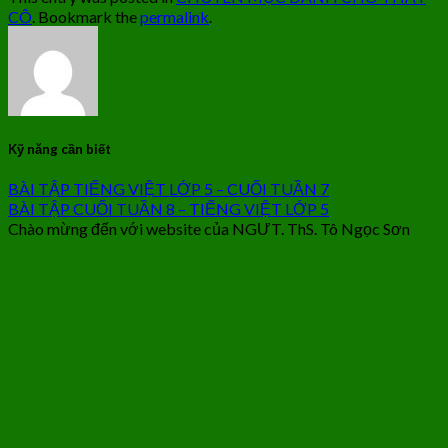
CÔ
. Bookmark the
permalink
.
Kỹ năng cần biết
BÀI TẬP TIẾNG VIỆT LỚP 5 – CUỐI TUẦN 7
BÀI TẬP CUỐI TUẦN 8 – TIẾNG VIỆT LỚP 5
Chào mừng đến với website của NGƯT. ThS. Tô Ngọc Sơn