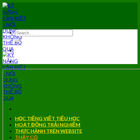
Skip
to
content
HỌC TIẾNG VIỆT TIỂU HỌC
HOẠT ĐỘNG TRẢI NGHIỆM
THỰC HÀNH TRÊN WEBSITE
THẦY CÔ