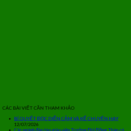
CÁC BÀI VIẾT CẦN THAM KHẢO
BÍ QUYẾT ĐỌC DIỄN CẢM VÀ KỂ CHUYỆN HAY
12/07/2026
Các ngành đào tạo giáo viên Trường ĐH Đồng Tháp có