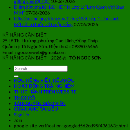
giảng viên đại học
10/06/2026
Điểm đột phá KHBD HĐTN Lớp 1: “Làm Quen Với Bạn
Mới”
07/06/2026
Hãy làm chủ quy trình dạy Tiếng Việt Lớp 1 – bộ sách
Kết nối tri thức với cuộc sống
07/06/2026
KỸ NĂNG CẦN BIẾT
25 Lê Thị Hường, phường Cao Lãnh, Đồng Tháp
Quản trị: Tô Ngọc Sơn. Điện thoại: 0939076466
Email: ngocsonweb@gmail.com
KỸ NĂNG CẦN BIẾT 2026 @
TÔ NGỌC SƠN
HỌC TIẾNG VIỆT TIỂU HỌC
HOẠT ĐỘNG TRẢI NGHIỆM
THỰC HÀNH TRÊN WEBSITE
THẦY CÔ
TÀI NGUYÊN GIÁO VIÊN
CỬA HÀNG TÀI LIỆU
Sign Up
Join
google-site-verification: googled562cd95f436163c.html