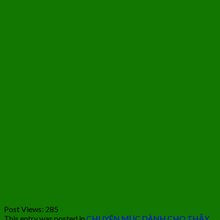
Post Views:
285
This entry was posted in
CHUYÊN MỤC DÀNH CHO THẦY