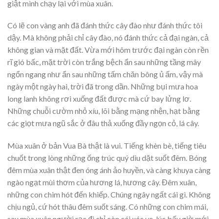
giật mình chạy lại với mùa xuân.
Có lẽ con vàng anh đã đánh thức cây đào như đánh thức tôi
dậy. Mà không phải chỉ cây đào, nó đánh thức cả đại ngàn, cả
không gian và mặt đất. Vừa mới hôm trước đại ngàn còn rền
rĩ gió bấc, mặt trời còn trắng bệch ẩn sau những tầng mây
ngổn ngang như ẩn sau những tấm chăn bông ủ ấm, vậy mà
ngày một ngày hai, trời đã trong dần. Những bụi mưa hoa
long lanh không rơi xuống đất được mà cứ bay lửng lơ.
Những chuỗi cườm nhỏ xíu, lõi bằng mạng nhện, hạt bằng
các giọt mưa ngũ sắc ở đâu thả xuống đầy ngọn cỏ, lá cây.
Mùa xuân ở bản Vua Bà thật là vui. Tiếng khèn bè, tiếng tiêu
chuốt trong lòng những ống trúc quý dìu dặt suốt đêm. Bóng
đêm mùa xuân thật đen óng ánh ảo huyền, và càng khuya càng
ngào ngạt mùi thơm của hương lá, hương cây. Đêm xuân,
những con chim hót đến khiếp. Chúng ngây ngất cái gì. Không
chịu ngủ, cứ hót thâu đêm suốt sáng. Có những con chim mái,
sau mùa xuân người rạc đi chỉ còn cái xác ve, lúc bấy giờ mới