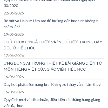
30/2020
22/06/2026
Rê bút và Lia bút: Làm sao để hướng dẫn học sinh không bị
nhầm lẫn?
19/06/2026
THỦ THUẬT “NGẮT HƠI” VÀ “NGHỈ HƠI” TRONG DẠY
ĐỌC Ở TIỂU HỌC
17/06/2026
ỨNG DỤNG AI TRONG THIẾT KẾ BÀI GIẢNG ĐIỆN TỬ
MÔN TIẾNG VIỆT CỦA GIÁO VIÊN TIỂU HỌC
16/06/2026
Dạy học phát triển năng lực: Khi người thầy vẫn… làm thay!
16/06/2026
Quy định mới về tiêu chuẩn, điều kiện xét thăng hạng giảng
viên đại học