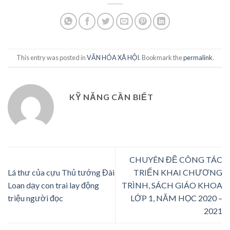
This entry was posted in
VĂN HÓA XÃ HỘI
. Bookmark the
permalink
.
KỸ NĂNG CẦN BIẾT
CHUYÊN ĐỀ CÔNG TÁC
Lá thư của cựu Thủ tướng Đài
TRIỂN KHAI CHƯƠNG
Loan dạy con trai lay động
TRÌNH, SÁCH GIÁO KHOA
triệu người đọc
LỚP 1, NĂM HỌC 2020 –
2021