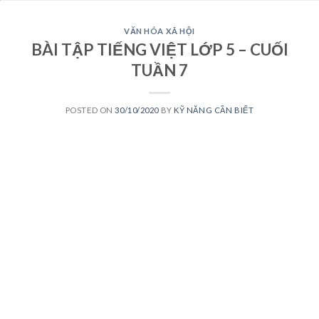
VĂN HÓA XÃ HỘI
BÀI TẬP TIẾNG VIỆT LỚP 5 – CUỐI
TUẦN 7
POSTED ON
30/10/2020
BY
KỸ NĂNG CẦN BIẾT