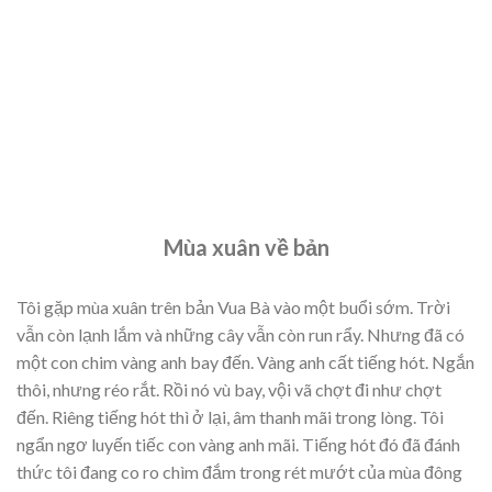
Mùa xuân về bản
Tôi gặp mùa xuân trên bản Vua Bà vào một buổi sớm. Trời
vẫn còn lạnh lắm và những cây vẫn còn run rẩy. Nhưng đã có
một con chim vàng anh bay đến. Vàng anh cất tiếng hót. Ngắn
thôi, nhưng réo rắt. Rồi nó vù bay, vội vã chợt đi như chợt
đến. Riêng tiếng hót thì ở lại, âm thanh mãi trong lòng. Tôi
ngẩn ngơ luyến tiếc con vàng anh mãi. Tiếng hót đó đã đánh
thức tôi đang co ro chìm đắm trong rét mướt của mùa đông