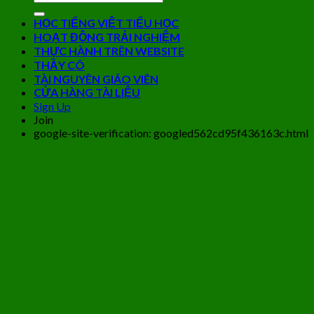
HỌC TIẾNG VIỆT TIỂU HỌC
HOẠT ĐỘNG TRẢI NGHIỆM
THỰC HÀNH TRÊN WEBSITE
THẦY CÔ
TÀI NGUYÊN GIÁO VIÊN
CỬA HÀNG TÀI LIỆU
Sign Up
Join
google-site-verification: googled562cd95f436163c.html