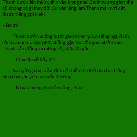
Thanh bước lên thềm, nhìn vào trong nhà. Cảnh tượng gian nhà
cũ không có gì thay đổi. Sự yên lặng làm Thanh mãi mới cất
được tiếng gọi khẽ :
– Bà ơi !
Thanh bước xuống dưới giàn thiên lý. Có tiếng người đi,
rồi bà, mái tóc bạc phơ, chống gậy trúc ở ngoài vườn vào.
Thanh cảm động và mừng rỡ, chạy lại gần.
– Cháu đã về đấy ư ?
Bà ngừng nhai trầu, đôi mắt hiền từ dưới làn tóc trắng
nhìn cháu, âu yếm và mến thương :
– Đi vào trong nhà kẻo nắng, cháu !