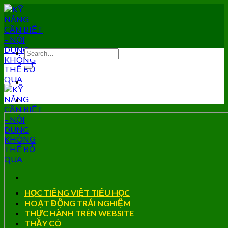
Skip
to
content
HỌC TIẾNG VIỆT TIỂU HỌC
HOẠT ĐỘNG TRẢI NGHIỆM
THỰC HÀNH TRÊN WEBSITE
THẦY CÔ