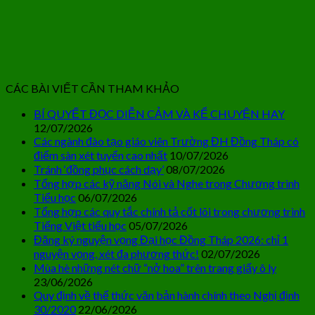
CÁC BÀI VIẾT CẦN THAM KHẢO
BÍ QUYẾT ĐỌC DIỄN CẢM VÀ KỂ CHUYỆN HAY
12/07/2026
Các ngành đào tạo giáo viên Trường ĐH Đồng Tháp có
điểm sàn xét tuyển cao nhất
10/07/2026
Tránh ‘đồng phục cách dạy’
08/07/2026
Tổng hợp các kỹ năng Nói và Nghe trong Chương trình
Tiểu học
06/07/2026
Tổng hợp các quy tắc chính tả cốt lõi trong chương trình
Tiếng Việt tiểu học
05/07/2026
Đăng ký nguyện vọng Đại học Đồng Tháp 2026: chỉ 1
nguyện vọng, xét đa phương thức!
02/07/2026
Mùa hè những nét chữ “nở hoa” trên trang giấy ô ly
23/06/2026
Quy định về thể thức văn bản hành chính theo Nghị định
30/2020
22/06/2026