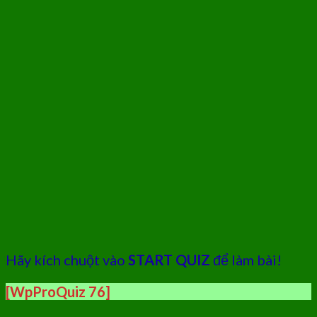
Hãy kích chuột vào
START QUIZ
để làm bài!
[WpProQuiz 76]