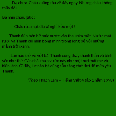
– Dạ chưa. Cháu xuống tàu về đây ngay. Nhưng cháu không
thấy đói.
Bà nhìn cháu, giục :
– Cháu rửa mặt đi, rồi nghỉ kẻo mệt !
Thanh đến bên bể múc nước vào thau rửa mặt. Nước mát
rượi và Thanh cúi nhìn bóng mình trong lòng bể với những
mảnh trời xanh.
Lần nào trở về với bà, Thanh cũng thấy thanh thản và bình
yên như thế. Căn nhà, thửa vườn này như một nơi mát mẻ và
hiền lành. Ở đấy, lúc nào bà cũng sẵn sàng chờ đợi để mến yêu
Thanh.
(Theo
Thạch Lam – Tiếng Việt 4 tập 1 năm 1998)