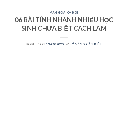
VĂN HÓA XÃ HỘI
06 BÀI TÍNH NHANH NHIỀU HỌC
SINH CHƯA BIẾT CÁCH LÀM
POSTED ON
13/09/2020
BY
KỸ NĂNG CẦN BIẾT