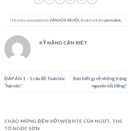
This entry was posted in
VĂN HÓA XÃ HỘI
. Bookmark the
permalink
.
KỸ NĂNG CẦN BIẾT
ĐÁP ÁN 1 – 5 câu đố Toán học
Bạn biết gì về những trạng
“hại não”
nguyên nổi tiếng?
CHÀO MỪNG ĐẾN VỚI WEBSITE CỦA NGƯT. THS.
TÔ NGỌC SƠN