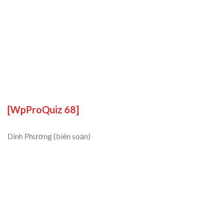
[WpProQuiz 68]
Dinh Phương (biên soạn)