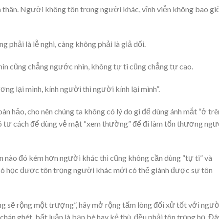
n thân. Người không tôn trọng người khác, vĩnh viễn không bao gi
 phải là lễ nghi, càng không phải là giả dối.
nhìn cũng chẳng ngước nhìn, không tự ti cũng chẳng tự cao.
 lại mình, kính người thì người kính lại mình”.
àn hảo, cho nên chúng ta không có lý do gì để dùng ánh mắt “ở trê
có tư cách để dùng vẻ mặt “xem thường” để đi làm tổn thương ngư
 nào đó kém hơn người khác thì cũng không cần dùng “tự ti” và
ỉ có học được tôn trọng người khác mới có thể giành được sự tôn
g sẽ rộng một trượng”, hãy mở rộng tấm lòng đối xử tốt với ngườ
hán ghét, bất luận là bạn bè hay kẻ thù, đều phải tôn trọng họ. Đâ