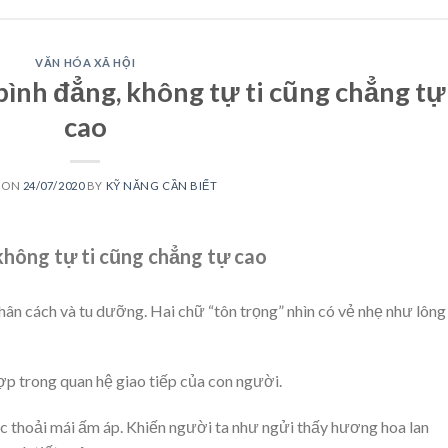
VĂN HÓA XÃ HỘI
bình đẳng, không tự ti cũng chẳng tự
cao
 ON
24/07/2020
BY
KỸ NĂNG CẦN BIẾT
 không tự ti cũng chẳng tự cao
 nhân cách và tu dưỡng. Hai chữ “tôn trọng” nhìn có vẻ nhẹ như lông
ợp trong quan hệ giao tiếp của con người.
ác thoải mái ấm áp. Khiến người ta như ngửi thấy hương hoa lan