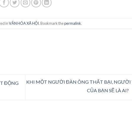
ted in
VĂN HÓA XÃ HỘI
. Bookmark the
permalink
.
KHI MỘT NGƯỜI ĐÀN ÔNG THẤT BẠI, NGƯỜI
OẠT ĐỘNG
CỦA BẠN SẼ LÀ AI?