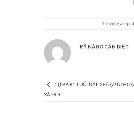
This entry was pos
KỸ NĂNG CẦN BIẾT
CỤ BÀ 81 TUỔI ĐẠP XE ĐẠP ĐI H
XÃ HỘI