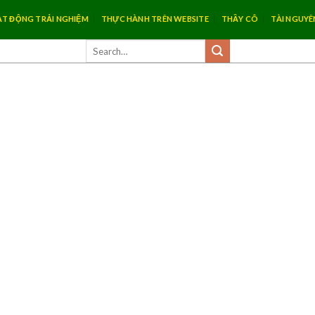
T ĐỘNG TRẢI NGHIỆM
THỰC HÀNH TRÊN WEBSITE
THẦY CÔ
TÀI NGUYÊ