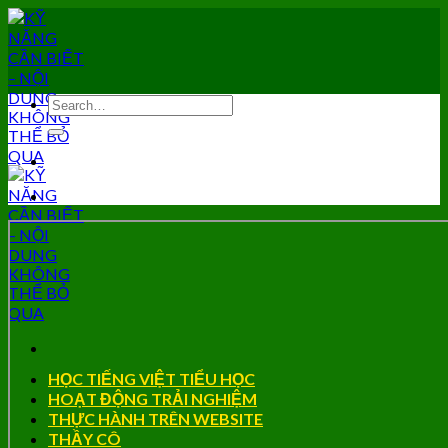
Skip
to
content
HỌC TIẾNG VIỆT TIỂU HỌC
HOẠT ĐỘNG TRẢI NGHIỆM
THỰC HÀNH TRÊN WEBSITE
THẦY CÔ