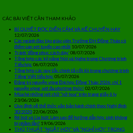
CÁC BÀI VIẾT CẦN THAM KHẢO
BÍ QUYẾT ĐỌC DIỄN CẢM VÀ KỂ CHUYỆN HAY
12/07/2026
Các ngành đào tạo giáo viên Trường ĐH Đồng Tháp có
điểm sàn xét tuyển cao nhất
10/07/2026
Tránh ‘đồng phục cách dạy’
08/07/2026
Tổng hợp các kỹ năng Nói và Nghe trong Chương trình
Tiểu học
06/07/2026
Tổng hợp các quy tắc chính tả cốt lõi trong chương trình
Tiếng Việt tiểu học
05/07/2026
Đăng ký nguyện vọng Đại học Đồng Tháp 2026: chỉ 1
nguyện vọng, xét đa phương thức!
02/07/2026
Mùa hè những nét chữ “nở hoa” trên trang giấy ô ly
23/06/2026
Quy định về thể thức văn bản hành chính theo Nghị định
30/2020
22/06/2026
Rê bút và Lia bút: Làm sao để hướng dẫn học sinh không
bị nhầm lẫn?
19/06/2026
THỦ THUẬT “NGẮT HƠI” VÀ “NGHỈ HƠI” TRONG