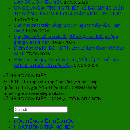
DẠY ĐỌC Ở TIỂU HỌC
17/06/2026
ỨNG DỤNG AI TRONG THIẾT KẾ BÀI GIẢNG ĐIỆN
TỬ MÔN TIẾNG VIỆT CỦA GIÁO VIÊN TIỂU HỌC
16/06/2026
Dạy học phát triển năng lực: Khi người thầy vẫn… làm
thay!
16/06/2026
Quy định mới về tiêu chuẩn, điều kiện xét thăng hạng
giảng viên đại học
10/06/2026
Điểm đột phá KHBD HĐTN Lớp 1: “Làm Quen Với Bạn
Mới”
07/06/2026
Hãy làm chủ quy trình dạy Tiếng Việt Lớp 1 – bộ sách
Kết nối tri thức với cuộc sống
07/06/2026
KỸ NĂNG CẦN BIẾT
25 Lê Thị Hường, phường Cao Lãnh, Đồng Tháp
Quản trị: Tô Ngọc Sơn. Điện thoại: 0939076466
Email: ngocsonweb@gmail.com
KỸ NĂNG CẦN BIẾT 2026 @
TÔ NGỌC SƠN
HỌC TIẾNG VIỆT TIỂU HỌC
HOẠT ĐỘNG TRẢI NGHIỆM