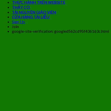
THỰC HÀNH TRÊN WEBSITE
THẦY CÔ
TÀI NGUYÊN GIÁO VIÊN
CỬA HÀNG TÀI LIỆU
Sign Up
Join
google-site-verification: googled562cd95f436163c.html