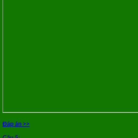
Đáp án >>
Câu 5: