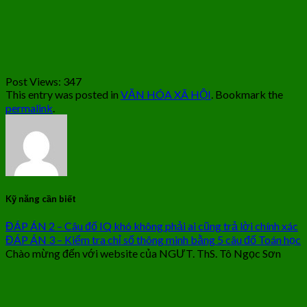
Post Views:
347
This entry was posted in
VĂN HÓA XÃ HỘI
. Bookmark the
permalink
.
Kỹ năng cần biết
ĐÁP ÁN 2 – Câu đố IQ khó không phải ai cũng trả lời chính xác
ĐÁP ÁN 3 – Kiểm tra chỉ số thông minh bằng 5 câu đố Toán học
Chào mừng đến với website của NGƯT. ThS. Tô Ngọc Sơn