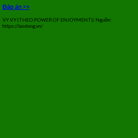
Đáp án >>
VY VY (THEO POWER OF ENJOYMENT)/ Nguồn:
https://laodong.vn/