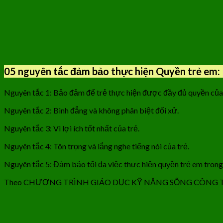
05 nguyên tắc đảm bảo thực hiện Quyền trẻ em:
Nguyên tắc 1: Bảo đảm để trẻ thực hiện được đầy đủ quyền của
Nguyên tắc 2: Bình đẳng và không phân biệt đối xử.
Nguyên tắc 3: Vì lợi ích tốt nhất của trẻ.
Nguyên tắc 4: Tôn trọng và lắng nghe tiếng nói của trẻ.
Nguyên tắc 5: Đảm bảo tối đa việc thực hiện quyền trẻ em trong 
Theo CHƯƠNG TRÌNH GIÁO DỤC KỸ NĂNG SỐNG CÔNG T