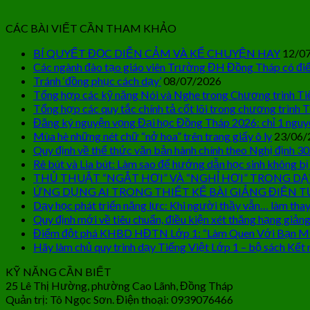
CÁC BÀI VIẾT CẦN THAM KHẢO
BÍ QUYẾT ĐỌC DIỄN CẢM VÀ KỂ CHUYỆN HAY
12/0
Các ngành đào tạo giáo viên Trường ĐH Đồng Tháp có điể
Tránh ‘đồng phục cách dạy’
08/07/2026
Tổng hợp các kỹ năng Nói và Nghe trong Chương trình Ti
Tổng hợp các quy tắc chính tả cốt lõi trong chương trình T
Đăng ký nguyện vọng Đại học Đồng Tháp 2026: chỉ 1 nguy
Mùa hè những nét chữ “nở hoa” trên trang giấy ô ly
23/06/
Quy định về thể thức văn bản hành chính theo Nghị định 3
Rê bút và Lia bút: Làm sao để hướng dẫn học sinh không bị
THỦ THUẬT “NGẮT HƠI” VÀ “NGHỈ HƠI” TRONG DẠ
ỨNG DỤNG AI TRONG THIẾT KẾ BÀI GIẢNG ĐIỆN T
Dạy học phát triển năng lực: Khi người thầy vẫn… làm thay
Quy định mới về tiêu chuẩn, điều kiện xét thăng hạng giảng
Điểm đột phá KHBD HĐTN Lớp 1: “Làm Quen Với Bạn M
Hãy làm chủ quy trình dạy Tiếng Việt Lớp 1 – bộ sách Kết n
KỸ NĂNG CẦN BIẾT
25 Lê Thị Hường, phường Cao Lãnh, Đồng Tháp
Quản trị: Tô Ngọc Sơn. Điện thoại: 0939076466