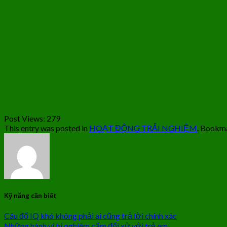
Post Views:
279
This entry was posted in
HOẠT ĐỘNG TRẢI NGHIỆM
. Bookm
Kỹ năng cần biết
Câu đố IQ khó không phải ai cũng trả lời chính xác
Những hành vi bị nghiêm cấm đối xử với trẻ em