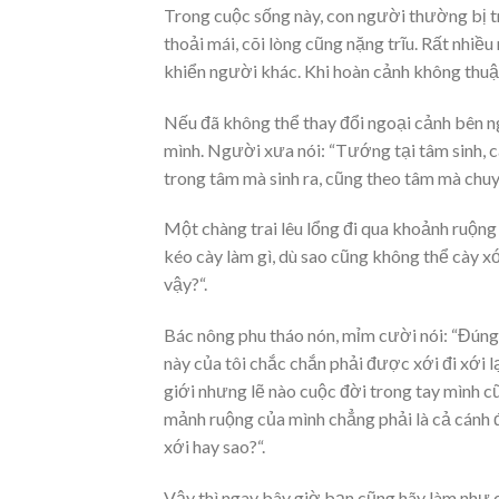
Trong cuộc sống này, con người thường bị t
thoải mái, cõi lòng cũng nặng trĩu. Rất nhiề
khiển người khác. Khi hoàn cảnh không thuận 
Nếu đã không thể thay đổi ngoại cảnh bên ng
mình. Người xưa nói: “Tướng tại tâm sinh, c
trong tâm mà sinh ra, cũng theo tâm mà chuy
Một chàng trai lêu lổng đi qua khoảnh ruộng
kéo cày làm gì, dù sao cũng không thể cày x
vậy?“.
Bác nông phu tháo nón, mỉm cười nói: “Đúng
này của tôi chắc chắn phải được xới đi xới l
giới nhưng lẽ nào cuộc đời trong tay mình c
mảnh ruộng của mình chẳng phải là cả cánh đ
xới hay sao?“.
Vậy thì ngay bây giờ bạn cũng hãy làm như c