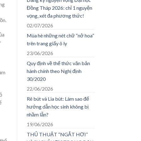
ẳng
Đồng Tháp 2026: chỉ 1 nguyện
vọng, xét đa phương thức!
ồn.
02/07/2026
ủa
Mùa hè những nét chữ “nở hoa”
ừ
trên trang giấy ô ly
23/06/2026
Quy định về thể thức văn bản
hành chính theo Nghị định
làm
30/2020
22/06/2026
ỏ
Rê bút và Lia bút: Làm sao để
ế
hướng dẫn học sinh không bị
nhầm lẫn?
19/06/2026
THỦ THUẬT “NGẮT HƠI”
 thế