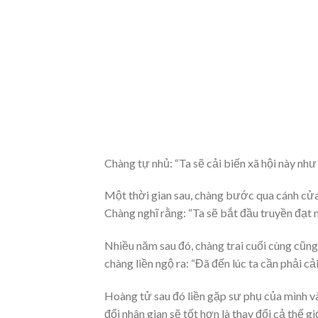
Chàng tự nhủ: “Ta sẽ cải biến xã hội này như
Một thời gian sau, chàng bước qua cánh cửa 
Chàng nghĩ rằng: “Ta sẽ bắt đầu truyền đạt
Nhiều năm sau đó, chàng trai cuối cùng cũn
chàng liền ngộ ra: “Đã đến lúc ta cần phải cải
Hoàng tử sau đó liền gặp sư phụ của mình và 
đổi nhân gian sẽ tốt hơn là thay đổi cả thế g