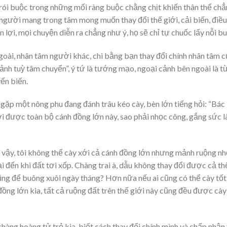
rói buộc trong những mối ràng buộc chằng chịt khiến thân thể ch
u người mang trong tâm mong muốn thay đổi thế giới, cải biến, điều
lợi, mọi chuyện diễn ra chẳng như ý, họ sẽ chỉ tự chuốc lấy nỗi bu
oài, nhân tâm người khác, chi bằng bạn thay đổi chính nhân tâm c
ảnh tuỳ tâm chuyển”, ý tứ là tướng mạo, ngoại cảnh bên ngoài là t
ển biến.
 gặp một nông phu đang đánh trâu kéo cày, bèn lớn tiếng hỏi: “Bác
ới được toàn bộ cánh đồng lớn này, sao phải nhọc công, gắng sức 
 vậy, tôi không thể cày xới cả cánh đồng lớn nhưng mảnh ruộng nh
ại đến khi đất tơi xốp. Chàng trai à, dẫu không thay đổi được cả th
ũng để buông xuôi ngày tháng? Hơn nữa nếu ai cũng có thể cày tốt
ồng lớn kia, tất cả ruộng đất trên thế giới này cũng đều được cày
hàng hoàng tử trẻ kia, biết cách thay đổi chính mình và chấp nhận