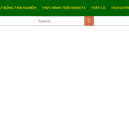
T ĐỘNG TRẢI NGHIỆM
THỰC HÀNH TRÊN WEBSITE
THẦY CÔ
TÀI NGUYÊ