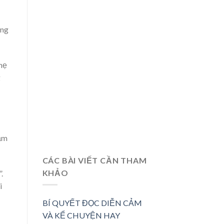
àng
nhẹ
g
cảm
CÁC BÀI VIẾT CẦN THAM
KHẢO
”.
i
BÍ QUYẾT ĐỌC DIỄN CẢM
VÀ KỂ CHUYỆN HAY