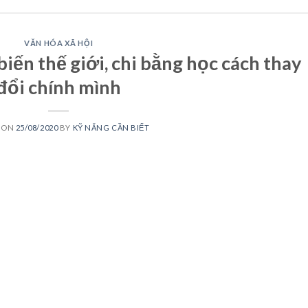
VĂN HÓA XÃ HỘI
iến thế giới, chi bằng học cách thay
đổi chính mình
 ON
25/08/2020
BY
KỸ NĂNG CẦN BIẾT