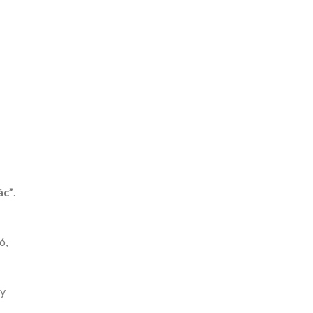
ác”
.
ó,
ay