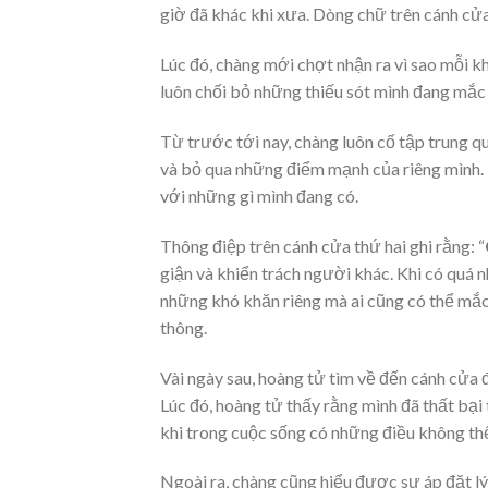
giờ đã khác khi xưa. Dòng chữ trên cánh cửa 
Lúc đó, chàng mới chợt nhận ra vì sao mỗi kh
luôn chối bỏ những thiếu sót mình đang mắc 
Từ trước tới nay, chàng luôn cố tập trung q
và bỏ qua những điểm mạnh của riêng mình. 
với những gì mình đang có.
Thông điệp trên cánh cửa thứ hai ghi rằng: “
giận và khiển trách người khác. Khi có quá
những khó khăn riêng mà ai cũng có thể mắ
thông.
Vài ngày sau, hoàng tử tìm về đến cánh cửa đ
Lúc đó, hoàng tử thấy rằng mình đã thất bại 
khi trong cuộc sống có những điều không th
Ngoài ra, chàng cũng hiểu được sự áp đặt l