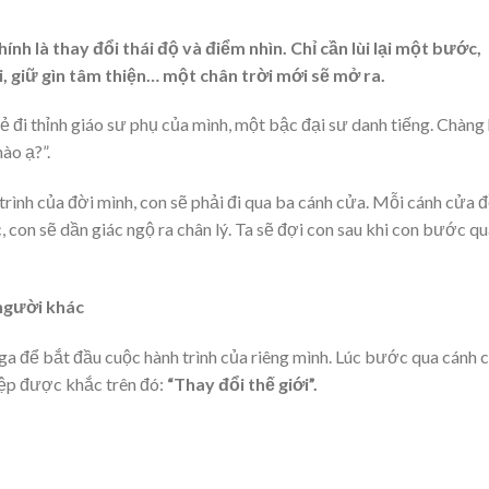
nh là thay đổi thái độ và điểm nhìn. Chỉ cần lùi lại một bước,
, giữ gìn tâm thiện… một chân trời mới sẽ mở ra.
ẻ đi thỉnh giáo sư phụ của mình, một bậc đại sư danh tiếng. Chàng 
ào ạ?”.
 trình của đời mình, con sẽ phải đi qua ba cánh cửa. Mỗi cánh cửa 
, con sẽ dần giác ngộ ra chân lý. Ta sẽ đợi con sau khi con bước q
 người khác
ga để bắt đầu cuộc hành trình của riêng mình. Lúc bước qua cánh 
điệp được khắc trên đó:
“Thay đổi thế giới”.