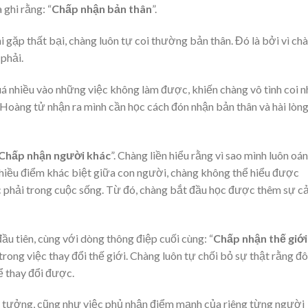
ghi rằng: “
Chấp nhận bản thân
”.
i gặp thất bại, chàng luôn tự coi thường bản thân. Đó là bởi vì ch
phải.
uá nhiều vào những việc không làm được, khiến chàng vô tình coi 
Hoàng tử nhận ra mình cần học cách đón nhận bản thân và hài lòn
Chấp nhận người khác
”. Chàng liền hiểu rằng vì sao mình luôn oán
 nhiều điểm khác biệt giữa con người, chàng không thể hiểu được
c phải trong cuộc sống. Từ đó, chàng bắt đầu học được thêm sự 
ầu tiên, cùng với dòng thông điệp cuối cùng: “
Chấp nhận thế giới
trong việc thay đổi thế giới. Chàng luôn tự chối bỏ sự thật rằng đô
ể thay đổi được.
ý tưởng, cũng như việc phủ nhận điểm mạnh của riêng từng người