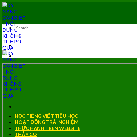
Skip
to
content
HỌC TIẾNG VIỆT TIỂU HỌC
HOẠT ĐỘNG TRẢI NGHIỆM
THỰC HÀNH TRÊN WEBSITE
THẦY CÔ