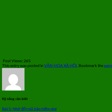
Post Views:
265
This entry was posted in
VĂN HÓA XÃ HỘI
. Bookmark the
perm
Kỹ năng cần biết
Bài 5: Nhớ đội mũ bảo hiểm nhé