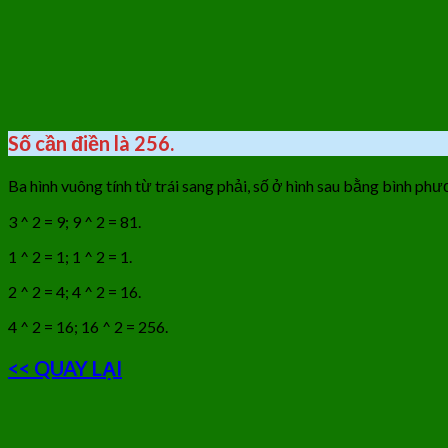
Số cần điền là 256.
Ba hình vuông tính từ trái sang phải, số ở hình sau bằng bình ph
3 ^ 2 = 9; 9 ^ 2 = 81.
1 ^ 2 = 1; 1 ^ 2 = 1.
2 ^ 2 = 4; 4 ^ 2 = 16.
4 ^ 2 = 16; 16 ^ 2 = 256.
<< QUAY LẠI