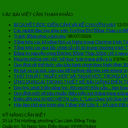
CÁC BÀI VIẾT CẦN THAM KHẢO
BÍ QUYẾT ĐỌC DIỄN CẢM VÀ KỂ CHUYỆN HAY
12/0
Các ngành đào tạo giáo viên Trường ĐH Đồng Tháp có điể
Tránh ‘đồng phục cách dạy’
08/07/2026
Tổng hợp các kỹ năng Nói và Nghe trong Chương trình Ti
Tổng hợp các quy tắc chính tả cốt lõi trong chương trình T
Đăng ký nguyện vọng Đại học Đồng Tháp 2026: chỉ 1 nguy
Mùa hè những nét chữ “nở hoa” trên trang giấy ô ly
23/06/
Quy định về thể thức văn bản hành chính theo Nghị định 3
Rê bút và Lia bút: Làm sao để hướng dẫn học sinh không bị
THỦ THUẬT “NGẮT HƠI” VÀ “NGHỈ HƠI” TRONG DẠ
ỨNG DỤNG AI TRONG THIẾT KẾ BÀI GIẢNG ĐIỆN T
Dạy học phát triển năng lực: Khi người thầy vẫn… làm thay
Quy định mới về tiêu chuẩn, điều kiện xét thăng hạng giảng
Điểm đột phá KHBD HĐTN Lớp 1: “Làm Quen Với Bạn M
Hãy làm chủ quy trình dạy Tiếng Việt Lớp 1 – bộ sách Kết n
KỸ NĂNG CẦN BIẾT
25 Lê Thị Hường, phường Cao Lãnh, Đồng Tháp
Quản trị: Tô Ngọc Sơn. Điện thoại: 0939076466