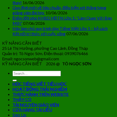
thay!
16/06/2026
Quy định mới về tiêu chuẩn, điều kiện xét thăng hạng
giảng viên đại học
10/06/2026
Điểm đột phá KHBD HĐTN Lớp 1: “Làm Quen Với Bạn
Mới”
07/06/2026
Hãy làm chủ quy trình dạy Tiếng Việt Lớp 1 – bộ sách
Kết nối tri thức với cuộc sống
07/06/2026
KỸ NĂNG CẦN BIẾT
25 Lê Thị Hường, phường Cao Lãnh, Đồng Tháp
Quản trị: Tô Ngọc Sơn. Điện thoại: 0939076466
Email: ngocsonweb@gmail.com
KỸ NĂNG CẦN BIẾT 2026 @
TÔ NGỌC SƠN
HỌC TIẾNG VIỆT TIỂU HỌC
HOẠT ĐỘNG TRẢI NGHIỆM
THỰC HÀNH TRÊN WEBSITE
THẦY CÔ
TÀI NGUYÊN GIÁO VIÊN
CỬA HÀNG TÀI LIỆU
Sign Up