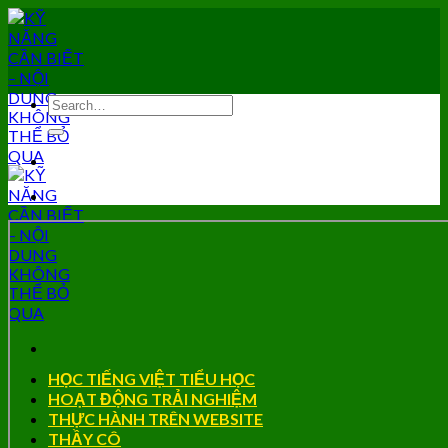
Skip
to
content
HỌC TIẾNG VIỆT TIỂU HỌC
HOẠT ĐỘNG TRẢI NGHIỆM
THỰC HÀNH TRÊN WEBSITE
THẦY CÔ