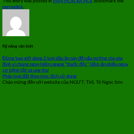
This entry was posted in
VĂN HÓA XÃ HỘI
. Bookmark the
permalink
.
Kỹ năng cần biết
Đừng bao giờ dùng 2 loại dầu ăn này để nấu nướng cho gia
đình vì chúng nguy hiểm ngang “thuốc độc”, tiềm ẩn nhiều nguy
cơ bệnh tật và ung thư
Phân loại đất theo mục đích sử dụng
Chào mừng đến với website của NGƯT. ThS. Tô Ngọc Sơn