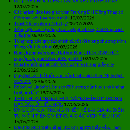
BÍ QUYẾT ĐỌC DIỄN CẢM VÀ KỂ CHUYỆN HAY
12/07/2026
Các ngành đào tạo giáo viên Trường ĐH Đồng Tháp có
điểm sàn xét tuyển cao nhất
10/07/2026
Tránh ‘đồng phục cách dạy’
08/07/2026
Tổng hợp các kỹ năng Nói và Nghe trong Chương trình
Tiểu học
06/07/2026
Tổng hợp các quy tắc chính tả cốt lõi trong chương trình
Tiếng Việt tiểu học
05/07/2026
Đăng ký nguyện vọng Đại học Đồng Tháp 2026: chỉ 1
nguyện vọng, xét đa phương thức!
02/07/2026
Mùa hè những nét chữ “nở hoa” trên trang giấy ô ly
23/06/2026
Quy định về thể thức văn bản hành chính theo Nghị định
30/2020
22/06/2026
Rê bút và Lia bút: Làm sao để hướng dẫn học sinh không
bị nhầm lẫn?
19/06/2026
THỦ THUẬT “NGẮT HƠI” VÀ “NGHỈ HƠI” TRONG
DẠY ĐỌC Ở TIỂU HỌC
17/06/2026
ỨNG DỤNG AI TRONG THIẾT KẾ BÀI GIẢNG ĐIỆN
TỬ MÔN TIẾNG VIỆT CỦA GIÁO VIÊN TIỂU HỌC
16/06/2026
Dạy học phát triển năng lực: Khi người thầy vẫn… làm