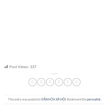
Post Views:
337
This entry was posted in
VĂN HÓA XÃ HỘI
. Bookmark the
permalink
.