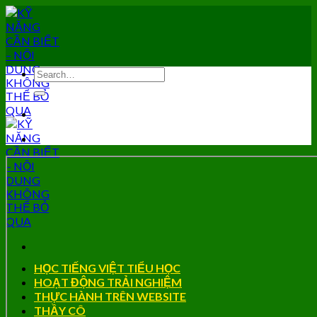
Skip
to
content
HỌC TIẾNG VIỆT TIỂU HỌC
HOẠT ĐỘNG TRẢI NGHIỆM
THỰC HÀNH TRÊN WEBSITE
THẦY CÔ