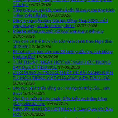
Tiểu học
06/07/2026
Tổng hợp các quy tắc chính tả cốt lõi trong chương trình
Tiếng Việt tiểu học
05/07/2026
Đăng ký nguyện vọng Đại học Đồng Tháp 2026: chỉ 1
nguyện vọng, xét đa phương thức!
02/07/2026
Mùa hè những nét chữ “nở hoa” trên trang giấy ô ly
23/06/2026
Quy định về thể thức văn bản hành chính theo Nghị định
30/2020
22/06/2026
Rê bút và Lia bút: Làm sao để hướng dẫn học sinh không
bị nhầm lẫn?
19/06/2026
THỦ THUẬT “NGẮT HƠI” VÀ “NGHỈ HƠI” TRONG
DẠY ĐỌC Ở TIỂU HỌC
17/06/2026
ỨNG DỤNG AI TRONG THIẾT KẾ BÀI GIẢNG ĐIỆN
TỬ MÔN TIẾNG VIỆT CỦA GIÁO VIÊN TIỂU HỌC
16/06/2026
Dạy học phát triển năng lực: Khi người thầy vẫn… làm
thay!
16/06/2026
Quy định mới về tiêu chuẩn, điều kiện xét thăng hạng
giảng viên đại học
10/06/2026
Điểm đột phá KHBD HĐTN Lớp 1: “Làm Quen Với Bạn
Mới”
07/06/2026