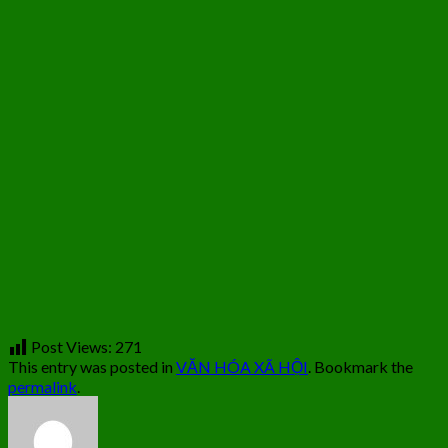
Post Views:
271
This entry was posted in
VĂN HÓA XÃ HỘI
. Bookmark the
permalink
.