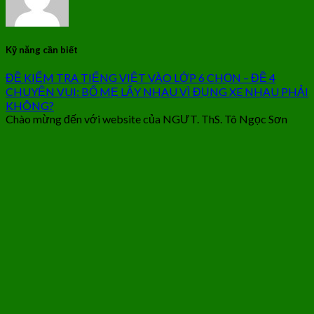
Kỹ năng cần biết
ĐỀ KIỂM TRA TIẾNG VIỆT VÀO LỚP 6 CHỌN – ĐỀ 4
CHUYỆN VUI: BỐ MẸ LẤY NHAU VÌ ĐỤNG XE NHAU PHẢI
KHÔNG?
Chào mừng đến với website của NGƯT. ThS. Tô Ngọc Sơn