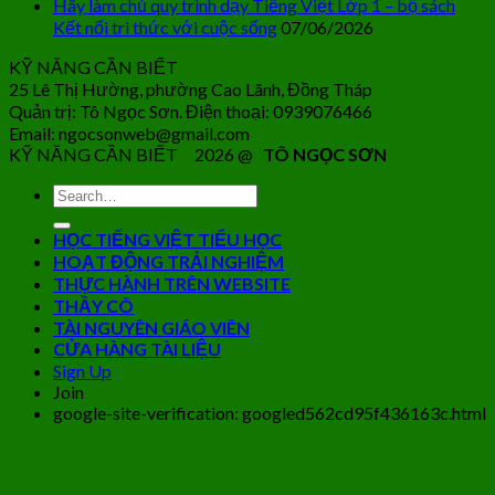
Hãy làm chủ quy trình dạy Tiếng Việt Lớp 1 – bộ sách
Kết nối tri thức với cuộc sống
07/06/2026
KỸ NĂNG CẦN BIẾT
25 Lê Thị Hường, phường Cao Lãnh, Đồng Tháp
Quản trị: Tô Ngọc Sơn. Điện thoại: 0939076466
Email: ngocsonweb@gmail.com
KỸ NĂNG CẦN BIẾT 2026 @
TÔ NGỌC SƠN
HỌC TIẾNG VIỆT TIỂU HỌC
HOẠT ĐỘNG TRẢI NGHIỆM
THỰC HÀNH TRÊN WEBSITE
THẦY CÔ
TÀI NGUYÊN GIÁO VIÊN
CỬA HÀNG TÀI LIỆU
Sign Up
Join
google-site-verification: googled562cd95f436163c.html