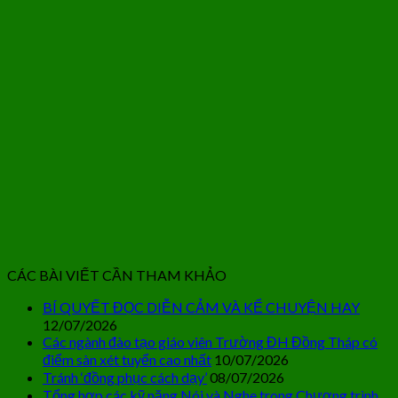
CÁC BÀI VIẾT CẦN THAM KHẢO
BÍ QUYẾT ĐỌC DIỄN CẢM VÀ KỂ CHUYỆN HAY
12/07/2026
Các ngành đào tạo giáo viên Trường ĐH Đồng Tháp có
điểm sàn xét tuyển cao nhất
10/07/2026
Tránh ‘đồng phục cách dạy’
08/07/2026
Tổng hợp các kỹ năng Nói và Nghe trong Chương trình