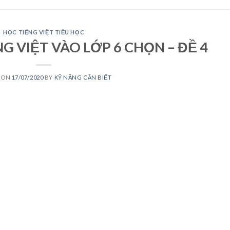
HỌC TIẾNG VIỆT TIỂU HỌC
G VIỆT VÀO LỚP 6 CHỌN – ĐỀ 4
 ON
17/07/2020
BY
KỸ NĂNG CẦN BIẾT