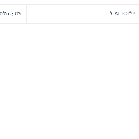
a đời người
“CÁI TÔI”!!!