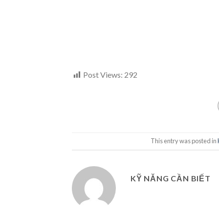
Post Views:
292
This entry was posted in
KỸ NĂNG CẦN BIẾT