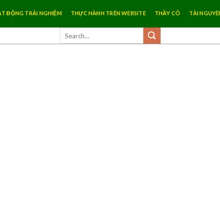
T ĐỘNG TRẢI NGHIỆM
THỰC HÀNH TRÊN WEBSITE
THẦY CÔ
TÀI NGUYÊ