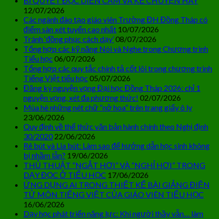
BÍ QUYẾT ĐỌC DIỄN CẢM VÀ KỂ CHUYỆN HAY
12/07/2026
Các ngành đào tạo giáo viên Trường ĐH Đồng Tháp có
điểm sàn xét tuyển cao nhất
10/07/2026
Tránh ‘đồng phục cách dạy’
08/07/2026
Tổng hợp các kỹ năng Nói và Nghe trong Chương trình
Tiểu học
06/07/2026
Tổng hợp các quy tắc chính tả cốt lõi trong chương trình
Tiếng Việt tiểu học
05/07/2026
Đăng ký nguyện vọng Đại học Đồng Tháp 2026: chỉ 1
nguyện vọng, xét đa phương thức!
02/07/2026
Mùa hè những nét chữ “nở hoa” trên trang giấy ô ly
23/06/2026
Quy định về thể thức văn bản hành chính theo Nghị định
30/2020
22/06/2026
Rê bút và Lia bút: Làm sao để hướng dẫn học sinh không
bị nhầm lẫn?
19/06/2026
THỦ THUẬT “NGẮT HƠI” VÀ “NGHỈ HƠI” TRONG
DẠY ĐỌC Ở TIỂU HỌC
17/06/2026
ỨNG DỤNG AI TRONG THIẾT KẾ BÀI GIẢNG ĐIỆN
TỬ MÔN TIẾNG VIỆT CỦA GIÁO VIÊN TIỂU HỌC
16/06/2026
Dạy học phát triển năng lực: Khi người thầy vẫn… làm