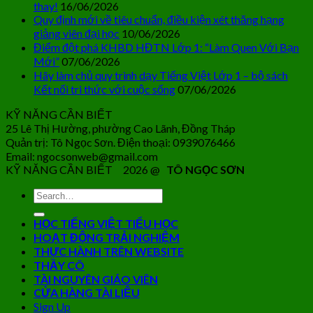
thay!
16/06/2026
Quy định mới về tiêu chuẩn, điều kiện xét thăng hạng
giảng viên đại học
10/06/2026
Điểm đột phá KHBD HĐTN Lớp 1: “Làm Quen Với Bạn
Mới”
07/06/2026
Hãy làm chủ quy trình dạy Tiếng Việt Lớp 1 – bộ sách
Kết nối tri thức với cuộc sống
07/06/2026
KỸ NĂNG CẦN BIẾT
25 Lê Thị Hường, phường Cao Lãnh, Đồng Tháp
Quản trị: Tô Ngọc Sơn. Điện thoại: 0939076466
Email: ngocsonweb@gmail.com
KỸ NĂNG CẦN BIẾT 2026 @
TÔ NGỌC SƠN
HỌC TIẾNG VIỆT TIỂU HỌC
HOẠT ĐỘNG TRẢI NGHIỆM
THỰC HÀNH TRÊN WEBSITE
THẦY CÔ
TÀI NGUYÊN GIÁO VIÊN
CỬA HÀNG TÀI LIỆU
Sign Up