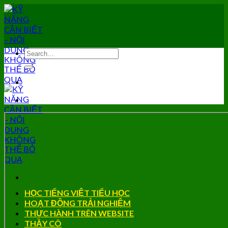
Skip
to
content
HỌC TIẾNG VIỆT TIỂU HỌC
HOẠT ĐỘNG TRẢI NGHIỆM
THỰC HÀNH TRÊN WEBSITE
THẦY CÔ