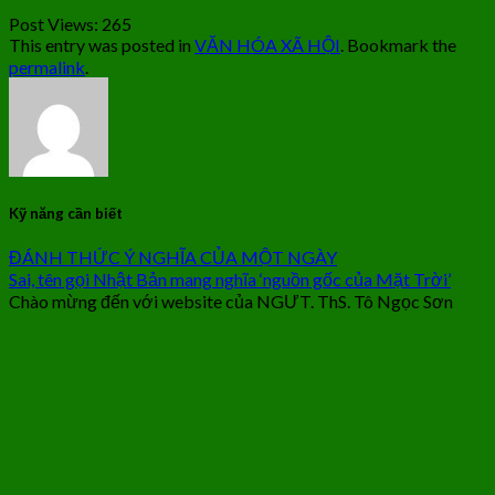
Post Views:
265
This entry was posted in
VĂN HÓA XÃ HỘI
. Bookmark the
permalink
.
Kỹ năng cần biết
ĐÁNH THỨC Ý NGHĨA CỦA MỘT NGÀY
Sai, tên gọi Nhật Bản mang nghĩa ‘nguồn gốc của Mặt Trời’
Chào mừng đến với website của NGƯT. ThS. Tô Ngọc Sơn