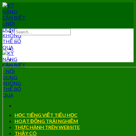
Skip
to
content
HỌC TIẾNG VIỆT TIỂU HỌC
HOẠT ĐỘNG TRẢI NGHIỆM
THỰC HÀNH TRÊN WEBSITE
THẦY CÔ