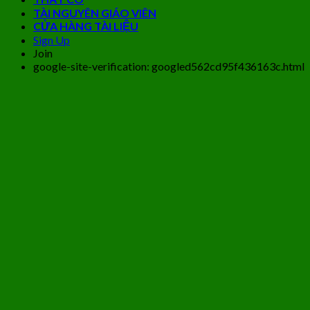
TÀI NGUYÊN GIÁO VIÊN
CỬA HÀNG TÀI LIỆU
Sign Up
Join
google-site-verification: googled562cd95f436163c.html