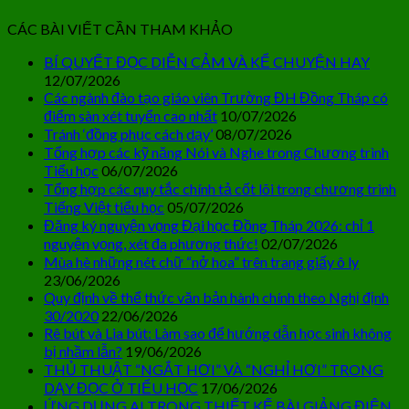
CÁC BÀI VIẾT CẦN THAM KHẢO
BÍ QUYẾT ĐỌC DIỄN CẢM VÀ KỂ CHUYỆN HAY
12/07/2026
Các ngành đào tạo giáo viên Trường ĐH Đồng Tháp có
điểm sàn xét tuyển cao nhất
10/07/2026
Tránh ‘đồng phục cách dạy’
08/07/2026
Tổng hợp các kỹ năng Nói và Nghe trong Chương trình
Tiểu học
06/07/2026
Tổng hợp các quy tắc chính tả cốt lõi trong chương trình
Tiếng Việt tiểu học
05/07/2026
Đăng ký nguyện vọng Đại học Đồng Tháp 2026: chỉ 1
nguyện vọng, xét đa phương thức!
02/07/2026
Mùa hè những nét chữ “nở hoa” trên trang giấy ô ly
23/06/2026
Quy định về thể thức văn bản hành chính theo Nghị định
30/2020
22/06/2026
Rê bút và Lia bút: Làm sao để hướng dẫn học sinh không
bị nhầm lẫn?
19/06/2026
THỦ THUẬT “NGẮT HƠI” VÀ “NGHỈ HƠI” TRONG
DẠY ĐỌC Ở TIỂU HỌC
17/06/2026
ỨNG DỤNG AI TRONG THIẾT KẾ BÀI GIẢNG ĐIỆN