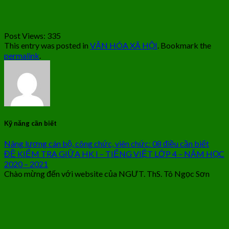
Post Views:
335
This entry was posted in
VĂN HÓA XÃ HỘI
. Bookmark the
permalink
.
Kỹ năng cần biết
Nâng lương cán bộ, công chức, viên chức: 08 điều cần biết
ĐỀ KIỂM TRA GIỮA HK I – TIẾNG VIỆT LỚP 4 – NĂM HỌC
2020 – 2021
Chào mừng đến với website của NGƯT. ThS. Tô Ngọc Sơn