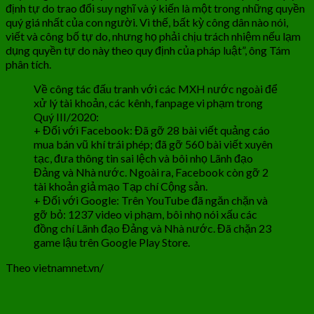
định tự do trao đổi suy nghĩ và ý kiến là một trong những quyền
quý giá nhất của con người. Vì thế, bất kỳ công dân nào nói,
viết và công bố tự do, nhưng họ phải chịu trách nhiệm nếu lạm
dụng quyền tự do này theo quy định của pháp luật”, ông Tám
phân tích.
Về công tác đấu tranh với các MXH nước ngoài để
xử lý tài khoản, các kênh, fanpage vi phạm trong
Quý III/2020:
+ Đối với Facebook: Đã gỡ 28 bài viết quảng cáo
mua bán vũ khí trái phép; đã gỡ 560 bài viết xuyên
tạc, đưa thông tin sai lệch và bôi nhọ Lãnh đạo
Đảng và Nhà nước. Ngoài ra, Facebook còn gỡ 2
tài khoản giả mạo Tạp chí Cộng sản.
+ Đối với Google: Trên YouTube đã ngăn chặn và
gỡ bỏ: 1237 video vi phạm, bôi nhọ nói xấu các
đồng chí Lãnh đạo Đảng và Nhà nước. Đã chặn 23
game lậu trên Google Play Store.
Theo vietnamnet.vn/