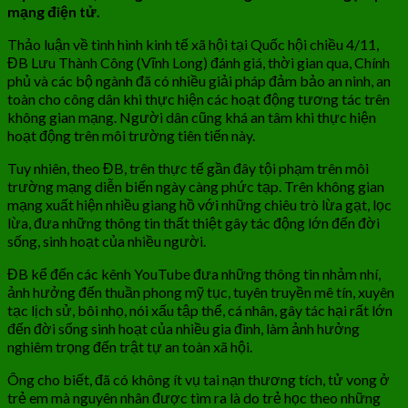
mạng điện tử.
Thảo luận về tình hình kinh tế xã hội tại Quốc hội chiều 4/11,
ĐB Lưu Thành Công (Vĩnh Long) đánh giá, thời gian qua, Chính
phủ và các bộ ngành đã có nhiều giải pháp đảm bảo an ninh, an
toàn cho công dân khi thực hiện các hoạt động tương tác trên
không gian mạng. Người dân cũng khá an tâm khi thực hiện
hoạt động trên môi trường tiên tiến này.
Tuy nhiên, theo ĐB, trên thực tế gần đây tội phạm trên môi
trường mạng diễn biến ngày càng phức tạp. Trên không gian
mạng xuất hiện nhiều giang hồ với những chiêu trò lừa gạt, lọc
lừa, đưa những thông tin thất thiệt gây tác động lớn đến đời
sống, sinh hoạt của nhiều người.
ĐB kể đến các kênh YouTube đưa những thông tin nhảm nhí,
ảnh hưởng đến thuần phong mỹ tục, tuyên truyền mê tín, xuyên
tạc lịch sử, bôi nhọ, nói xấu tập thể, cá nhân, gây tác hại rất lớn
đến đời sống sinh hoạt của nhiều gia đình, làm ảnh hưởng
nghiêm trọng đến trật tự an toàn xã hội.
Ông cho biết, đã có không ít vụ tai nạn thương tích, tử vong ở
trẻ em mà nguyên nhân được tìm ra là do trẻ học theo những