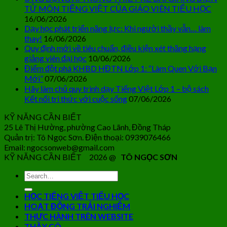
TỬ MÔN TIẾNG VIỆT CỦA GIÁO VIÊN TIỂU HỌC
16/06/2026
Dạy học phát triển năng lực: Khi người thầy vẫn… làm
thay!
16/06/2026
Quy định mới về tiêu chuẩn, điều kiện xét thăng hạng
giảng viên đại học
10/06/2026
Điểm đột phá KHBD HĐTN Lớp 1: “Làm Quen Với Bạn
Mới”
07/06/2026
Hãy làm chủ quy trình dạy Tiếng Việt Lớp 1 – bộ sách
Kết nối tri thức với cuộc sống
07/06/2026
KỸ NĂNG CẦN BIẾT
25 Lê Thị Hường, phường Cao Lãnh, Đồng Tháp
Quản trị: Tô Ngọc Sơn. Điện thoại: 0939076466
Email: ngocsonweb@gmail.com
KỸ NĂNG CẦN BIẾT 2026 @
TÔ NGỌC SƠN
HỌC TIẾNG VIỆT TIỂU HỌC
HOẠT ĐỘNG TRẢI NGHIỆM
THỰC HÀNH TRÊN WEBSITE
THẦY CÔ