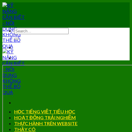
Skip
to
content
HỌC TIẾNG VIỆT TIỂU HỌC
HOẠT ĐỘNG TRẢI NGHIỆM
THỰC HÀNH TRÊN WEBSITE
THẦY CÔ