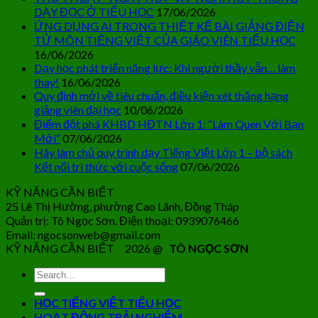
DẠY ĐỌC Ở TIỂU HỌC
17/06/2026
ỨNG DỤNG AI TRONG THIẾT KẾ BÀI GIẢNG ĐIỆN
TỬ MÔN TIẾNG VIỆT CỦA GIÁO VIÊN TIỂU HỌC
16/06/2026
Dạy học phát triển năng lực: Khi người thầy vẫn… làm
thay!
16/06/2026
Quy định mới về tiêu chuẩn, điều kiện xét thăng hạng
giảng viên đại học
10/06/2026
Điểm đột phá KHBD HĐTN Lớp 1: “Làm Quen Với Bạn
Mới”
07/06/2026
Hãy làm chủ quy trình dạy Tiếng Việt Lớp 1 – bộ sách
Kết nối tri thức với cuộc sống
07/06/2026
KỸ NĂNG CẦN BIẾT
25 Lê Thị Hường, phường Cao Lãnh, Đồng Tháp
Quản trị: Tô Ngọc Sơn. Điện thoại: 0939076466
Email: ngocsonweb@gmail.com
KỸ NĂNG CẦN BIẾT 2026 @
TÔ NGỌC SƠN
HỌC TIẾNG VIỆT TIỂU HỌC
HOẠT ĐỘNG TRẢI NGHIỆM