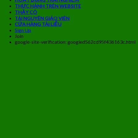
THỰC HÀNH TRÊN WEBSITE
THẦY CÔ
TÀI NGUYÊN GIÁO VIÊN
CỬA HÀNG TÀI LIỆU
Sign Up
Join
google-site-verification: googled562cd95f436163c.html