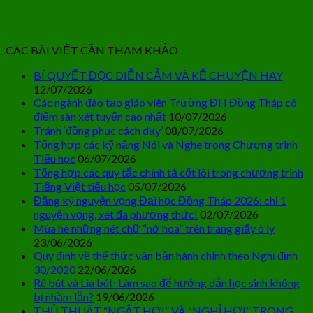
CÁC BÀI VIẾT CẦN THAM KHẢO
BÍ QUYẾT ĐỌC DIỄN CẢM VÀ KỂ CHUYỆN HAY
12/07/2026
Các ngành đào tạo giáo viên Trường ĐH Đồng Tháp có
điểm sàn xét tuyển cao nhất
10/07/2026
Tránh ‘đồng phục cách dạy’
08/07/2026
Tổng hợp các kỹ năng Nói và Nghe trong Chương trình
Tiểu học
06/07/2026
Tổng hợp các quy tắc chính tả cốt lõi trong chương trình
Tiếng Việt tiểu học
05/07/2026
Đăng ký nguyện vọng Đại học Đồng Tháp 2026: chỉ 1
nguyện vọng, xét đa phương thức!
02/07/2026
Mùa hè những nét chữ “nở hoa” trên trang giấy ô ly
23/06/2026
Quy định về thể thức văn bản hành chính theo Nghị định
30/2020
22/06/2026
Rê bút và Lia bút: Làm sao để hướng dẫn học sinh không
bị nhầm lẫn?
19/06/2026
THỦ THUẬT “NGẮT HƠI” VÀ “NGHỈ HƠI” TRONG