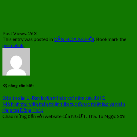
Post Views:
263
This entry was posted in
VĂN HÓA XÃ HỘI
. Bookmark the
permalink
.
Kỹ năng cần biết
Đáp án câu 1 -Rèn luyện trí não với năm câu đố IQ
Mô hình thư viện thân thiện tiếp tục được thiết lập và nhân
rộng tại Đồng Tháp
Chào mừng đến với website của NGƯT. ThS. Tô Ngọc Sơn