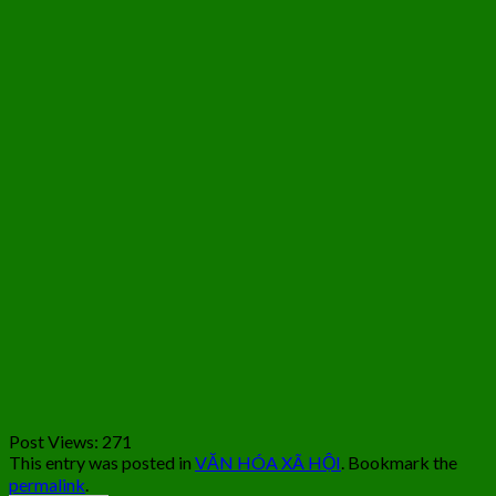
Post Views:
271
This entry was posted in
VĂN HÓA XÃ HỘI
. Bookmark the
permalink
.