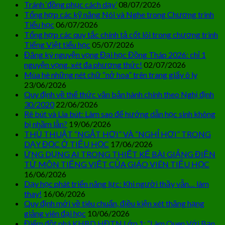
Tránh ‘đồng phục cách dạy’
08/07/2026
Tổng hợp các kỹ năng Nói và Nghe trong Chương trình
Tiểu học
06/07/2026
Tổng hợp các quy tắc chính tả cốt lõi trong chương trình
Tiếng Việt tiểu học
05/07/2026
Đăng ký nguyện vọng Đại học Đồng Tháp 2026: chỉ 1
nguyện vọng, xét đa phương thức!
02/07/2026
Mùa hè những nét chữ “nở hoa” trên trang giấy ô ly
23/06/2026
Quy định về thể thức văn bản hành chính theo Nghị định
30/2020
22/06/2026
Rê bút và Lia bút: Làm sao để hướng dẫn học sinh không
bị nhầm lẫn?
19/06/2026
THỦ THUẬT “NGẮT HƠI” VÀ “NGHỈ HƠI” TRONG
DẠY ĐỌC Ở TIỂU HỌC
17/06/2026
ỨNG DỤNG AI TRONG THIẾT KẾ BÀI GIẢNG ĐIỆN
TỬ MÔN TIẾNG VIỆT CỦA GIÁO VIÊN TIỂU HỌC
16/06/2026
Dạy học phát triển năng lực: Khi người thầy vẫn… làm
thay!
16/06/2026
Quy định mới về tiêu chuẩn, điều kiện xét thăng hạng
giảng viên đại học
10/06/2026
Điểm đột phá KHBD HĐTN Lớp 1: “Làm Quen Với Bạn