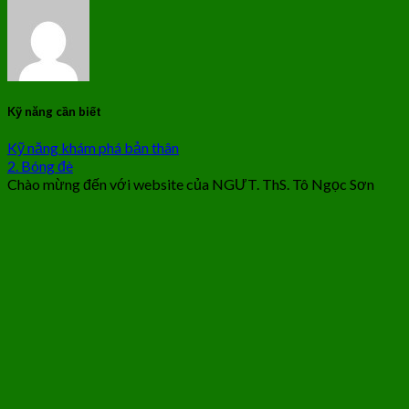
Kỹ năng cần biết
Kỹ năng khám phá bản thân
2. Bóng đè
Chào mừng đến với website của NGƯT. ThS. Tô Ngọc Sơn