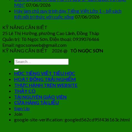
Mới”
07/06/2026
Hãy làm chủ quy trình dạy Tiếng Việt Lớp 1 – bộ sách
Kết nối tri thức với cuộc sống
07/06/2026
KỸ NĂNG CẦN BIẾT
25 Lê Thị Hường, phường Cao Lãnh, Đồng Tháp
Quản trị: Tô Ngọc Sơn. Điện thoại: 0939076466
Email: ngocsonweb@gmail.com
KỸ NĂNG CẦN BIẾT 2026 @
TÔ NGỌC SƠN
HỌC TIẾNG VIỆT TIỂU HỌC
HOẠT ĐỘNG TRẢI NGHIỆM
THỰC HÀNH TRÊN WEBSITE
THẦY CÔ
TÀI NGUYÊN GIÁO VIÊN
CỬA HÀNG TÀI LIỆU
Sign Up
Join
google-site-verification: googled562cd95f436163c.html