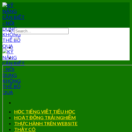
Skip
to
content
HỌC TIẾNG VIỆT TIỂU HỌC
HOẠT ĐỘNG TRẢI NGHIỆM
THỰC HÀNH TRÊN WEBSITE
THẦY CÔ