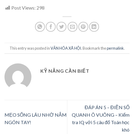
Post Views:
298
This entry was posted in
VĂN HÓA XÃ HỘI
. Bookmark the
permalink
.
KỸ NĂNG CẦN BIẾT
ĐÁP ÁN 5 – ĐIỀN SỐ
MẸO SỐNG LÂU NHỜ NẮM
QUANH Ô VUÔNG – Kiểm
NGÓN TAY!
tra IQ với 5 câu đố Toán học
khó