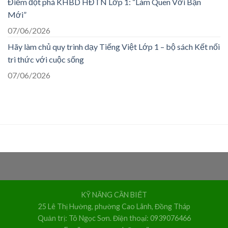
Điểm đột phá KHBD HĐTN Lớp 1: “Làm Quen Với Bạn
Mới”
07/06/2026
Hãy làm chủ quy trình dạy Tiếng Việt Lớp 1 – bộ sách Kết nối
tri thức với cuộc sống
07/06/2026
KỸ NĂNG CẦN BIẾT
25 Lê Thị Hường, phường Cao Lãnh, Đồng Tháp
Quản trị: Tô Ngọc Sơn. Điện thoại: 0939076466