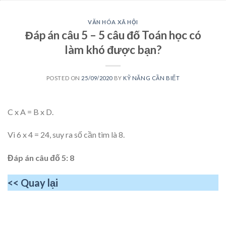
VĂN HÓA XÃ HỘI
Đáp án câu 5 – 5 câu đố Toán học có
làm khó được bạn?
POSTED ON
25/09/2020
BY
KỸ NĂNG CẦN BIẾT
C x A = B x D.
Vì 6 x 4 = 24, suy ra số cần tìm là 8.
Đáp án câu đố 5: 8
<< Quay lại