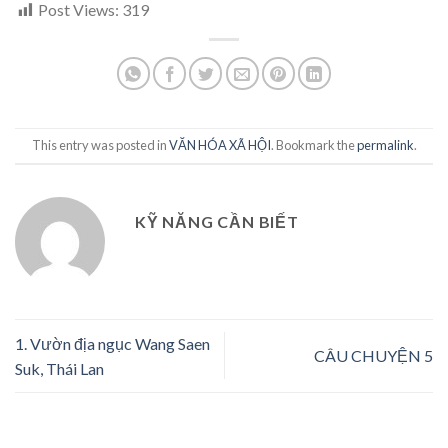
Post Views:
319
This entry was posted in
VĂN HÓA XÃ HỘI
. Bookmark the
permalink
.
KỸ NĂNG CẦN BIẾT
1. Vườn địa ngục Wang Saen
CÂU CHUYỆN 5
Suk, Thái Lan