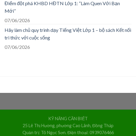
Điểm đột phá KHBD HĐTN Lớp 1: “Làm Quen Với Bạn
Mới”
07/06/2026
Hãy làm chủ quy trình dạy Tiếng Việt Lớp 1 – bộ sách Kết nối
tri thức với cuộc sống
07/06/2026
KỸ NĂNG CẦN BIẾT
25 Lê Thị Hường, phường Cao Lãnh, Đồng Tháp
Quản trị: Tô Ngọc Sơn. Điện thoại: 0939076466