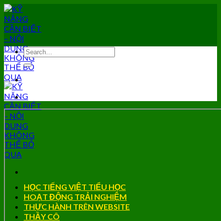
Skip
to
content
HỌC TIẾNG VIỆT TIỂU HỌC
HOẠT ĐỘNG TRẢI NGHIỆM
THỰC HÀNH TRÊN WEBSITE
THẦY CÔ