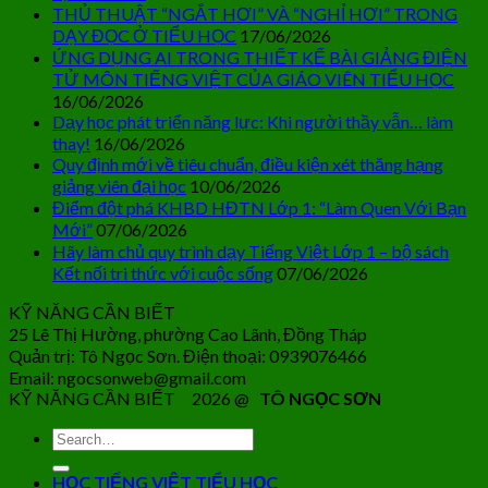
THỦ THUẬT “NGẮT HƠI” VÀ “NGHỈ HƠI” TRONG
DẠY ĐỌC Ở TIỂU HỌC
17/06/2026
ỨNG DỤNG AI TRONG THIẾT KẾ BÀI GIẢNG ĐIỆN
TỬ MÔN TIẾNG VIỆT CỦA GIÁO VIÊN TIỂU HỌC
16/06/2026
Dạy học phát triển năng lực: Khi người thầy vẫn… làm
thay!
16/06/2026
Quy định mới về tiêu chuẩn, điều kiện xét thăng hạng
giảng viên đại học
10/06/2026
Điểm đột phá KHBD HĐTN Lớp 1: “Làm Quen Với Bạn
Mới”
07/06/2026
Hãy làm chủ quy trình dạy Tiếng Việt Lớp 1 – bộ sách
Kết nối tri thức với cuộc sống
07/06/2026
KỸ NĂNG CẦN BIẾT
25 Lê Thị Hường, phường Cao Lãnh, Đồng Tháp
Quản trị: Tô Ngọc Sơn. Điện thoại: 0939076466
Email: ngocsonweb@gmail.com
KỸ NĂNG CẦN BIẾT 2026 @
TÔ NGỌC SƠN
HỌC TIẾNG VIỆT TIỂU HỌC