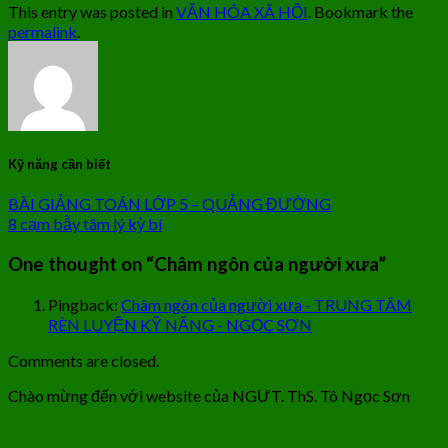
This entry was posted in
VĂN HÓA XÃ HỘI
. Bookmark the
permalink
.
Kỹ năng cần biết
BÀI GIẢNG TOÁN LỚP 5 – QUẢNG ĐƯỜNG
8 cạm bẫy tâm lý kỳ bí
One thought on “
Châm ngôn của người xưa
”
Pingback:
Châm ngôn của người xưa - TRUNG TÂM
RÈN LUYỆN KỸ NĂNG - NGỌC SƠN
Comments are closed.
Chào mừng đến với website của NGƯT. ThS. Tô Ngọc Sơn