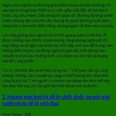
Ngày xưa, người ra đường giữa đêm khuya khoắt thường rơi
vào hai trường hợp: Một là có việc gấp, bất đắc dĩ, hai là kẻ
trộm cắp, lưu manh. Dẫu là người quân tử, đường đường chính
chính, không làm chuyện xấu nhưng đi ngoài đường buổi đêm
cũng khó tránh khỏi điều tiếng, không ngăn nổi đàn chó sủa bậy.
Lại cũng giống như người ta có thể quang minh chính đại, đi
được thẳng, làm được chính nhưng cũng không ngăn nổi lời
ong tiếng ve dị nghị của thiên hạ. Bởi vậy, chớ nên để trong tâm
những điều thị phi, tai đừng nghe lời gàn dở, mắt đừng nhìn
chuyện trái khoáy. Miệng lưỡi của thiên hạ căn bản là không
nên để ý, luỵ phiền.
Từ Vị, nhà thơ đời nhà Minh từng nói: “Thế gian việc gì cũng
không cưỡng cầu, chuyện gì cũng có thể buông bỏ, nhàn nhã
cũng là thú vui. Tình người có muôn vàn dạng nên như thế này,
nên như thế kia, chỉ cần giữ tâm hồn thoải mái là được“.
2. Người giỏi bơi lội dễ bị chết đuối, người giỏi
cưỡi ngựa dễ bị ngã đau
Post Views:
318