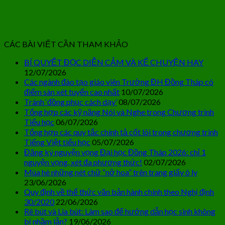
CÁC BÀI VIẾT CẦN THAM KHẢO
BÍ QUYẾT ĐỌC DIỄN CẢM VÀ KỂ CHUYỆN HAY
12/07/2026
Các ngành đào tạo giáo viên Trường ĐH Đồng Tháp có
điểm sàn xét tuyển cao nhất
10/07/2026
Tránh ‘đồng phục cách dạy’
08/07/2026
Tổng hợp các kỹ năng Nói và Nghe trong Chương trình
Tiểu học
06/07/2026
Tổng hợp các quy tắc chính tả cốt lõi trong chương trình
Tiếng Việt tiểu học
05/07/2026
Đăng ký nguyện vọng Đại học Đồng Tháp 2026: chỉ 1
nguyện vọng, xét đa phương thức!
02/07/2026
Mùa hè những nét chữ “nở hoa” trên trang giấy ô ly
23/06/2026
Quy định về thể thức văn bản hành chính theo Nghị định
30/2020
22/06/2026
Rê bút và Lia bút: Làm sao để hướng dẫn học sinh không
bị nhầm lẫn?
19/06/2026