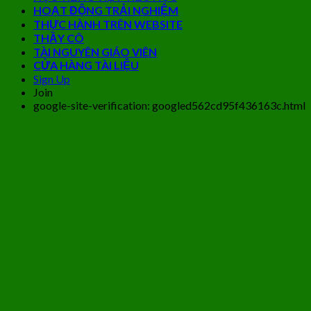
HOẠT ĐỘNG TRẢI NGHIỆM
THỰC HÀNH TRÊN WEBSITE
THẦY CÔ
TÀI NGUYÊN GIÁO VIÊN
CỬA HÀNG TÀI LIỆU
Sign Up
Join
google-site-verification: googled562cd95f436163c.html