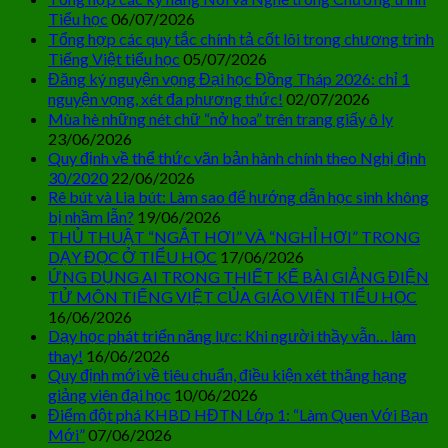
Tiểu học
06/07/2026
Tổng hợp các quy tắc chính tả cốt lõi trong chương trình
Tiếng Việt tiểu học
05/07/2026
Đăng ký nguyện vọng Đại học Đồng Tháp 2026: chỉ 1
nguyện vọng, xét đa phương thức!
02/07/2026
Mùa hè những nét chữ “nở hoa” trên trang giấy ô ly
23/06/2026
Quy định về thể thức văn bản hành chính theo Nghị định
30/2020
22/06/2026
Rê bút và Lia bút: Làm sao để hướng dẫn học sinh không
bị nhầm lẫn?
19/06/2026
THỦ THUẬT “NGẮT HƠI” VÀ “NGHỈ HƠI” TRONG
DẠY ĐỌC Ở TIỂU HỌC
17/06/2026
ỨNG DỤNG AI TRONG THIẾT KẾ BÀI GIẢNG ĐIỆN
TỬ MÔN TIẾNG VIỆT CỦA GIÁO VIÊN TIỂU HỌC
16/06/2026
Dạy học phát triển năng lực: Khi người thầy vẫn… làm
thay!
16/06/2026
Quy định mới về tiêu chuẩn, điều kiện xét thăng hạng
giảng viên đại học
10/06/2026
Điểm đột phá KHBD HĐTN Lớp 1: “Làm Quen Với Bạn
Mới”
07/06/2026