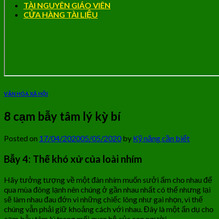
TÀI NGUYÊN GIÁO VIÊN
CỬA HÀNG TÀI LIỆU
VĂN HÓA XÃ HỘI
8 cạm bẫy tâm lý kỳ bí
Posted on
17/04/2020
05/05/2020
by
Kỹ năng cần biết
Bẫy 4: Thế khó xử của loài nhím
Hãy tưởng tượng về một đàn nhím muốn sưởi ấm cho nhau để
qua mùa đông lạnh nên chúng ở gần nhau nhất có thể nhưng lại
sẽ làm nhau đau đớn vì những chiếc lông như gai nhọn, vì thế
chúng vẫn phải giữ khoảng cách với nhau. Đây là một ẩn dụ cho
cạm bẫy tâm lý trong mối quan hệ của con người.