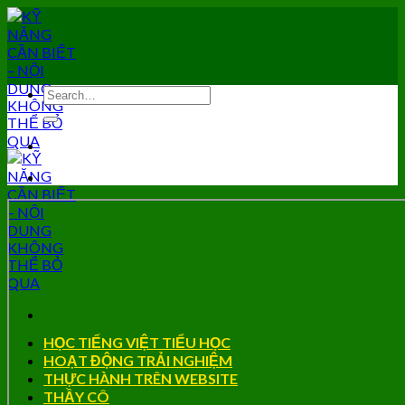
Skip
to
content
HỌC TIẾNG VIỆT TIỂU HỌC
HOẠT ĐỘNG TRẢI NGHIỆM
THỰC HÀNH TRÊN WEBSITE
THẦY CÔ