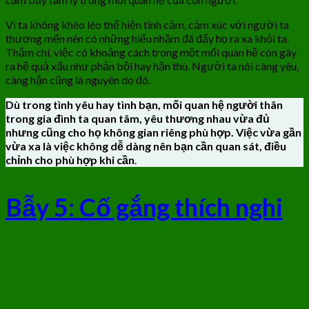
Vì ta không khéo léo thể hiện tình cảm, cảm xúc với người ta
thương mến nên có những hiểu nhầm đã đẩy họ ra xa khỏi ta.
Thậm chí, việc có khoảng cách trong một mối quan hệ còn gây
ra hệ quả xấu như phản bội hay hận thù. Người ta nói càng yêu,
càng hận cũng là nguyên do đó.
Dù trong tình yêu hay tình bạn, mối quan hệ người thân
trong gia đình ta quan tâm, yêu thương nhau vừa đủ
nhưng cũng cho họ không gian riêng phù hợp. Việc vừa gần
vừa xa là việc không dễ dàng nên bạn cần quan sát, điều
chỉnh cho phù hợp khi cần
.
Bẫy 5: Cố gắng thích nghi