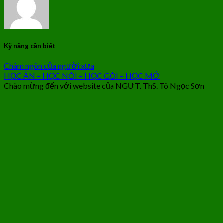
Kỹ năng cần biết
Châm ngôn của người xưa
HỌC ĂN – HỌC NÓI – HỌC GÓI – HỌC MỞ
Chào mừng đến với website của NGƯT. ThS. Tô Ngọc Sơn