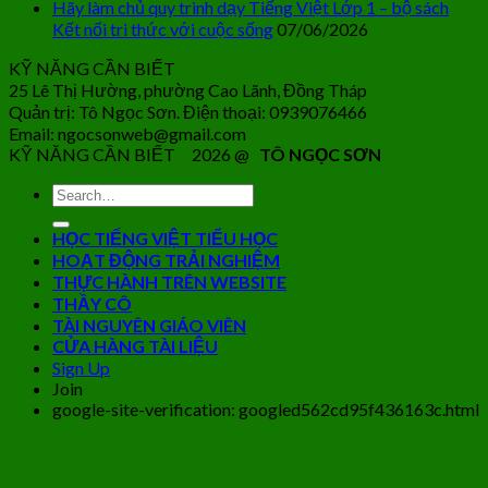
Hãy làm chủ quy trình dạy Tiếng Việt Lớp 1 – bộ sách
Kết nối tri thức với cuộc sống
07/06/2026
KỸ NĂNG CẦN BIẾT
25 Lê Thị Hường, phường Cao Lãnh, Đồng Tháp
Quản trị: Tô Ngọc Sơn. Điện thoại: 0939076466
Email: ngocsonweb@gmail.com
KỸ NĂNG CẦN BIẾT 2026 @
TÔ NGỌC SƠN
HỌC TIẾNG VIỆT TIỂU HỌC
HOẠT ĐỘNG TRẢI NGHIỆM
THỰC HÀNH TRÊN WEBSITE
THẦY CÔ
TÀI NGUYÊN GIÁO VIÊN
CỬA HÀNG TÀI LIỆU
Sign Up
Join
google-site-verification: googled562cd95f436163c.html