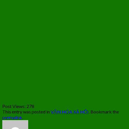
Post Views:
278
This entry was posted in
VĂN HÓA XÃ HỘI
. Bookmark the
permalink
.