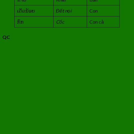
ເດັດນ້ອຍ
Đết nọi
Con
ກົກ
Cốc
Con cả
QC