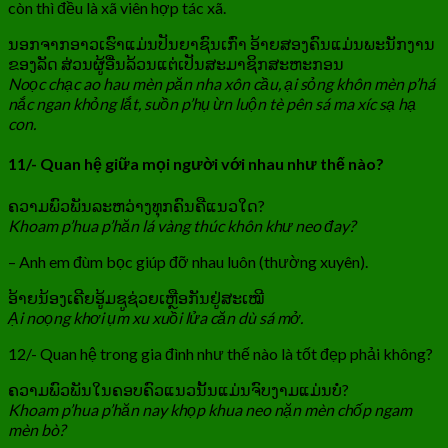
còn thì đều là xã viên hợp tác xã.
ນອກຈາກອາວເຮົາແມ່ນປັນຍາຊົນເກົ່າ ອ້າຍສອງຄົນແມ່ນພະນັກງານ
ຂອງລັດ ສ່ວນຜູ້ອື່ນລ້ວນແຕ່ເປັນສະມາຊິກສະຫະກອນ
Noọc chạc ao hau mèn păn nha xôn cầu, ại sỏng khôn mèn p’há
nắc ngan khỏng lắt, suồn p’hụ ừn luộn tè pên sá ma xíc sạ hạ
con.
11/- Quan hệ giữa mọi người với nhau như thế nào?
ຄວາມພົວພັນລະຫວ່າງທຸກຄົນຄືແນວໃດ?
Khoam p’hua p’hăn lá vàng thúc khôn khư neo đay?
– Anh em đùm bọc giúp đỡ nhau luôn (thường xuyên).
ອ້າຍນ້ອງເຄີຍອູ້ມຊູຊ່ວຍເຫຼືອກັນຢູ່ສະເໝີ
Ại noọng khơi ụm xu xuồi lửa căn dù sá mở.
12/- Quan hệ trong gia đình như thế nào là tốt đẹp phải không?
ຄວາມພົວພັນໃນຄອບຄົວແນວນັ້ນແມ່ນຈົບງາມແມ່ນບໍ່?
Khoam p’hua p’hăn nay khọp khua neo nặn mèn chốp ngam
mèn bò?