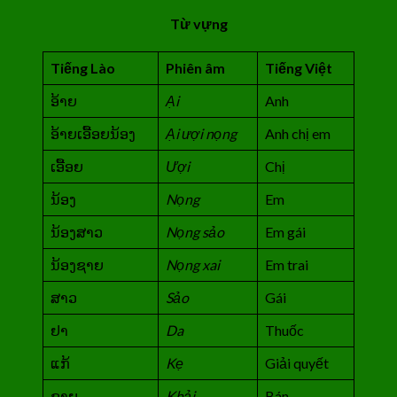
Từ vựng
Tiếng Lào
Phiên âm
Tiếng Việt
ອ້າຍ
Ại
Anh
ອ້າຍເອື້ອຍນ້ອງ
Ại ượi nọng
Anh chị em
ເອື້ອຍ
Ượi
Chị
ນ້ອງ
Nọng
Em
ນ້ອງສາວ
Nọng sảo
Em gái
ນ້ອງຊາຍ
Nọng xai
Em trai
ສາວ
Sảo
Gái
ຢາ
Da
Thuốc
ແກ້
Kẹ
Giải quyết
ຂາຍ
Khải
Bán