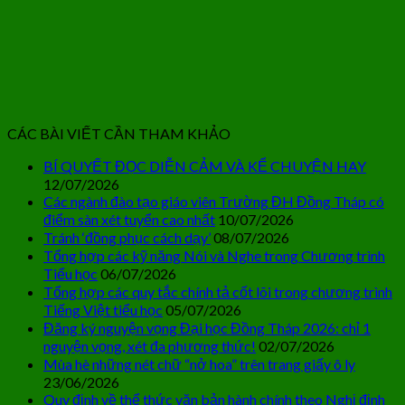
CÁC BÀI VIẾT CẦN THAM KHẢO
BÍ QUYẾT ĐỌC DIỄN CẢM VÀ KỂ CHUYỆN HAY
12/07/2026
Các ngành đào tạo giáo viên Trường ĐH Đồng Tháp có
điểm sàn xét tuyển cao nhất
10/07/2026
Tránh ‘đồng phục cách dạy’
08/07/2026
Tổng hợp các kỹ năng Nói và Nghe trong Chương trình
Tiểu học
06/07/2026
Tổng hợp các quy tắc chính tả cốt lõi trong chương trình
Tiếng Việt tiểu học
05/07/2026
Đăng ký nguyện vọng Đại học Đồng Tháp 2026: chỉ 1
nguyện vọng, xét đa phương thức!
02/07/2026
Mùa hè những nét chữ “nở hoa” trên trang giấy ô ly
23/06/2026
Quy định về thể thức văn bản hành chính theo Nghị định