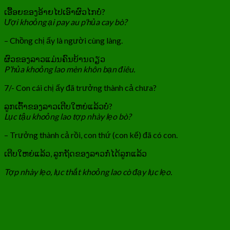
ເອື້ອຍຂອງອ້າຍໄປເອົາຜົວໄກບໍ່?
Ượi khoỏng ại pay au p’hủa cay bò?
– Chồng chị ấy là người cùng làng.
ຜົວຂອງລາວແມ່ນຄົນບ້ານດຽວ
P’hủa khoỏng lao mèn khôn bạn điêu.
7/- Con cái chị ấy đã trưởng thành cả chưa?
ລູກເຕົ້າຂອງລາວເຕີບໃຫຍ່ແລ້ວບໍ່?
Lục tậu khoỏng lao tợp nhày lẹo bò?
– Trưởng thành cả rồi, con thứ (con kế) đã có con.
ເຕີບໃຫຍ່ແລ້ວ, ລູກຖັດຂອງລາວກໍ່ໄດ້ລູກແລ້ວ
Tợp nhày lẹo, lục thắt khoỏng lao cò đạy lục lẹo.