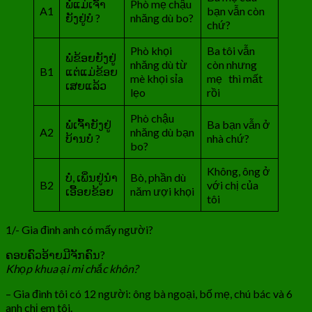
ພໍ່ແມ່ເຈົ້າ
Phò mẹ chậu
A1
bạn vẫn còn
ຍັງຢູ່ບໍ ?
nhăng dù bo?
chứ?
Phò khọi
Ba tôi vẫn
ພໍ່ຂ້ອຍຍັງຢູ່
nhăng dù từ
còn nhưng
B1
ແຕ່ແມ່ຂ້ອຍ
mè khọi sỉa
mẹ thì mất
ເສຍແລ້ວ
lẹo
rồi
Phò chậu
ພໍ່ເຈົ້າຍັງຢູ່
Ba bạn vẫn ở
A2
nhăng dù bạn
ບ້ານບໍ ?
nhà chứ?
bo?
Không, ông ở
ບໍ່, ເພິ່ນຢູ່ນຳ
Bò, phần dù
B2
với chị của
ເອື້ອຍຂ້ອຍ
năm ượi khọi
tôi
1/- Gia đình anh có mấy người?
ຄອບຄົວອ້າຍມີຈັກຄົນ?
Khọp khua ại mi chắc khôn?
– Gia đình tôi có 12 người: ông bà ngoại, bố mẹ, chú bác và 6
anh chị em tôi.