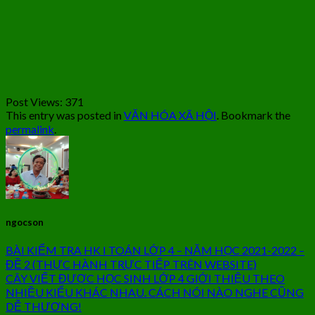
Post Views:
371
This entry was posted in
VĂN HÓA XÃ HỘI
. Bookmark the
permalink
.
ngocson
BÀI KIỂM TRA HK I TOÁN LỚP 4 – NĂM HỌC 2021-2022 –
ĐỀ 2 (THỰC HÀNH TRỰC TIẾP TRÊN WEBSITE)
CÂY VIẾT ĐƯỢC HỌC SINH LỚP 4 GIỚI THIỆU THEO
NHIỀU KIỂU KHÁC NHAU. CÁCH NÓI NÀO NGHE CŨNG
DỄ THƯƠNG!