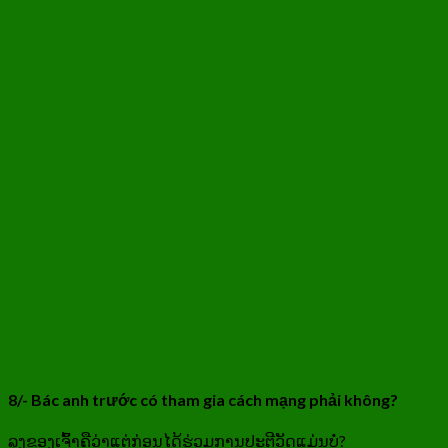
8/- Bác anh trước có tham gia cách mạng phải không?
ລຸງຂອງເຈົ້າຄືວ່າແຕ່ກ່ອນໄດ້ຮ່ວມການປະຕີວັດແມ່ນບໍ່?