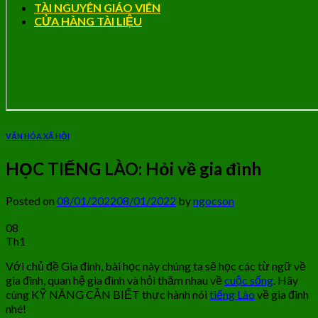
TÀI NGUYÊN GIÁO VIÊN
CỬA HÀNG TÀI LIỆU
VĂN HÓA XÃ HỘI
HỌC TIẾNG LÀO: Hỏi về gia đình
Posted on
08/01/2022
08/01/2022
by
ngocson
08
Th1
Với chủ đề Gia đình, bài học này chúng ta sẽ học các từ ngữ về
gia đình, quan hệ gia đình và hỏi thăm nhau về
cuộc sống
. Hãy
cùng KỸ NĂNG CẦN BIẾT thực hành nói
tiếng Lào
về gia đình
nhé!