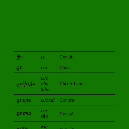
ຫຼ້າ
Lạ
Con út
ລູກ
Lúc
Cháu
Lúc
ລູກຜູ້ດຽວ
phụ
Chỉ có 1 con
điều
ລູກຊາຍ
Lúc xai
Con trai
Luc
ລູກສາວ
Con gái
sảo
Mè