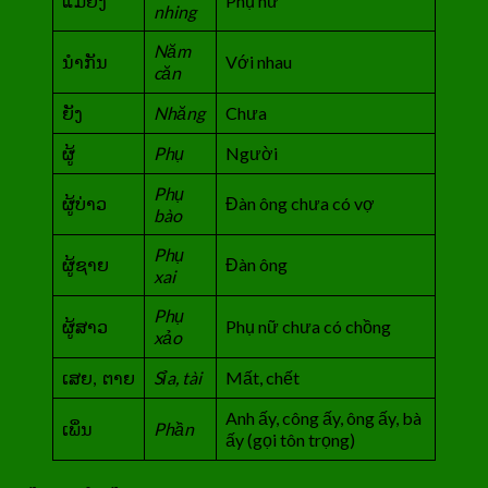
ແມ່ຍິງ
Phụ nữ
nhing
Năm
ນຳກັນ
Với nhau
căn
ຍັງ
Nhăng
Chưa
ຜູ້
Phụ
Người
Phụ
ຜູ້ບ່າວ
Đàn ông chưa có vợ
bào
Phụ
ຜູ້ຊາຍ
Đàn ông
xai
Phụ
ຜູ້ສາວ
Phụ nữ chưa có chồng
xảo
ເສຍ, ຕາຍ
Sỉa, tài
Mất, chết
Anh ấy, công ấy, ông ấy, bà
ເພິ່ນ
Phần
ấy (gọi tôn trọng)