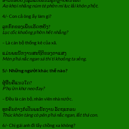
Ao khọi nhăng nùm tè phờn mi lục lải khôn p’hột.
4/- Con cả ông ấy làm gì?
ລູກກົກຂອງເພິ່ນເຣັດຫຍັງ?
Lục cốc khoỏng p’hờn hết nhẳng?
– Là cán bộ thống kê của xã.
ແມ່ນພະນັກງານສະຖິຕິຂອງຕາແສງ
Mèn p’há nắc ngan sá thí ti khoỏng ta sẻng.
5/- Những người khác thế nào?
ຜູ້ອື່ນຄືແນວໃດ?
P’hụ ừn khư neo đay?
– Đều là cán bộ, nhân viên nhà nước.
ທຸກຄົນຕ່າງກໍ່ເປັນພະນັກງານ ລັດຖະກອນ
Thúc khôn tàng cò pên p’há nắc ngan, lắt thá con.
6/- Chị gái anh đi lấy chồng xa không?