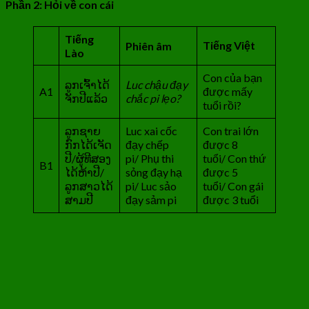
Phần 2: Hỏi về con cái
Tiếng
Tiếng Việt
Phiên âm
Lào
Con của bạn
ລູກເຈົ້າໄດ້
Luc chậu đạy
A1
được mấy
ຈັກປີແລ້ວ
chắc pi lẹo?
tuổi rồi?
ລູກຊາຍ
Luc xai cốc
Con trai lớn
ກົກໄດ້ເຈັດ
đạy chếp
được 8
ປີ/ຜູ້ທີສອງ
pi/ Phụ thi
tuổi/ Con thứ
B1
ໄດ້ຫ້າປີ/
sỏng đạy hạ
được 5
ລູກສາວໄດ້
pi/ Luc sảo
tuổi/ Con gái
ສາມປີ
đạy sảm pi
được 3 tuổi