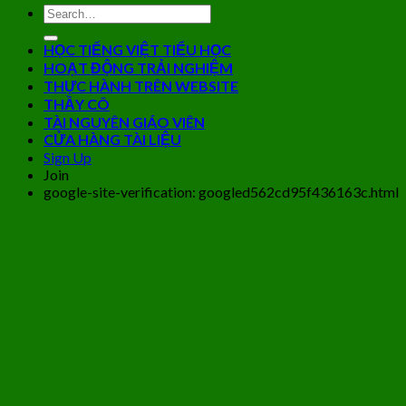
HỌC TIẾNG VIỆT TIỂU HỌC
HOẠT ĐỘNG TRẢI NGHIỆM
THỰC HÀNH TRÊN WEBSITE
THẦY CÔ
TÀI NGUYÊN GIÁO VIÊN
CỬA HÀNG TÀI LIỆU
Sign Up
Join
google-site-verification: googled562cd95f436163c.html