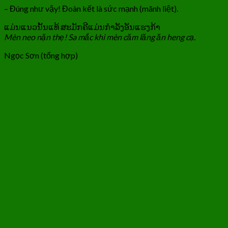
– Đúng như vậy! Đoàn kết là sức mạnh (mãnh liệt).
ແມ່ນແນວນັ້ນແທ້ ສະມັກຄີແມ່ນກຳລັງອັນແຮງກ້າ
Mèn neo nặn thẹ! Sa mắc khi mèn căm lăng ăn heng cạ.
Ngọc Sơn (tổng hợp)