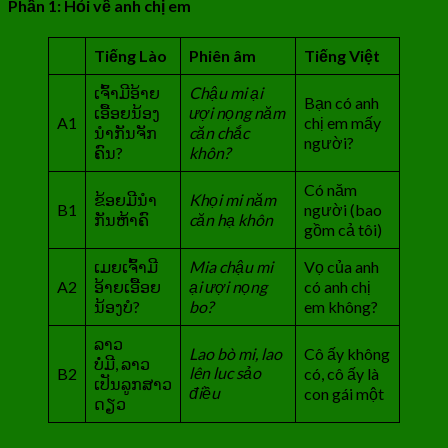
Phần 1: Hỏi về anh chị em
Tiếng Lào
Phiên âm
Tiếng Việt
ເຈົ້າມີອ້າຍ
Chậu mi ại
Bạn có anh
ເອື້ອຍນ້ອງ
ượi nọng năm
A1
chị em mấy
ນຳກັນຈັກ
căn chắc
người?
ຄົນ?
khôn?
Có năm
ຂ້ອຍມີນຳ
Khọi mi năm
B1
người (bao
ກັນຫ້າຄົ
căn hạ khôn
gồm cả tôi)
ເມຍເຈົ້າມີ
Mia chậu mi
Vọ của anh
A2
ອ້າຍເອື້ອຍ
ại ượi nọng
có anh chị
ນ້ອງບໍ?
bo?
em không?
ລາວ
Lao bò mi, lao
Cô ấy không
ບໍ່ມີ, ລາວ
lên luc sảo
B2
có, cô ấy là
ເປັນລູກສາວ
điều
con gái một
ດຽວ