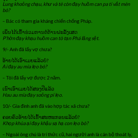
Lung khoỏng chạu, khư và tè còn đạy huồm can pa ti vắt mèn
bò?
– Bác có tham gia kháng chiến chống Pháp.
ເພິ່ນໄດ້ເຂົ້າຮ່ວມການຕໍ່ຕ້ານຝະລັ່ງເສດ
P’hờn đạy khạu huồm can tò tạn Phá lăng sệt.
9/- Anh đã lấy vợ chưa?
ອ້າຍໄດ້ເອົາເມຍແລ້ວບໍ່?
Ại đạy au mia lẹo bò?
– Tôi đã lấy vợ được 2 năm.
ເຮົາເອົາເມຍໄດ້ສອງປີແລ້ວ
Hau au mia đạy soỏng pi lẹo.
10/- Gia đình anh đã vào hợp tác xã chưa?
ຄອບຄົວອ້າຍໄດ້ເຂົ້າສະຫະກອນແລ້ວບໍ່?
Khọp khùa ại đạy khậu sạ hạ con lẹo bò?
– Ngoài ông chú là trí thức cũ, hai người anh là cán bộ thoát ly,