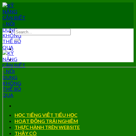
Skip
to
content
HỌC TIẾNG VIỆT TIỂU HỌC
HOẠT ĐỘNG TRẢI NGHIỆM
THỰC HÀNH TRÊN WEBSITE
THẦY CÔ