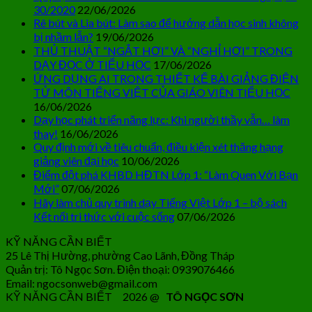
30/2020
22/06/2026
Rê bút và Lia bút: Làm sao để hướng dẫn học sinh không
bị nhầm lẫn?
19/06/2026
THỦ THUẬT “NGẮT HƠI” VÀ “NGHỈ HƠI” TRONG
DẠY ĐỌC Ở TIỂU HỌC
17/06/2026
ỨNG DỤNG AI TRONG THIẾT KẾ BÀI GIẢNG ĐIỆN
TỬ MÔN TIẾNG VIỆT CỦA GIÁO VIÊN TIỂU HỌC
16/06/2026
Dạy học phát triển năng lực: Khi người thầy vẫn… làm
thay!
16/06/2026
Quy định mới về tiêu chuẩn, điều kiện xét thăng hạng
giảng viên đại học
10/06/2026
Điểm đột phá KHBD HĐTN Lớp 1: “Làm Quen Với Bạn
Mới”
07/06/2026
Hãy làm chủ quy trình dạy Tiếng Việt Lớp 1 – bộ sách
Kết nối tri thức với cuộc sống
07/06/2026
KỸ NĂNG CẦN BIẾT
25 Lê Thị Hường, phường Cao Lãnh, Đồng Tháp
Quản trị: Tô Ngọc Sơn. Điện thoại: 0939076466
Email: ngocsonweb@gmail.com
KỸ NĂNG CẦN BIẾT 2026 @
TÔ NGỌC SƠN