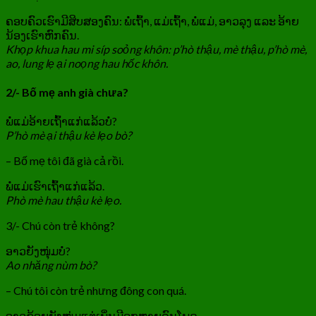
ຄອບຄົວເຮົາມີສິບສອງຄົນ: ພໍ່ເຖົ້າ, ແມ່ເຖົ້າ, ພໍ່ແມ່, ອາວລຸງ ແລະ ອ້າຍ
ນ້ອງເຮົາຫົກຄົນ.
Khọp khua hau mi síp soỏng khôn: p’hò thậu, mè thậu, p’hò mè,
ao, lung lẹ ại noọng hau hốc khôn.
2/- Bố mẹ anh già chưa?
ພໍ່ແມ່ອ້າຍເຖົ້າແກ່ແລ້ວບໍ່?
P’hò mè ại thậu kè lẹo bò?
– Bố mẹ tôi đã già cả rồi.
ພໍ່ແມ່ເຮົາເຖົ້າແກ່ແລ້ວ.
Phò mè hau thậu kè lẹo.
3/- Chú còn trẻ không?
ອາວຍັງໜຸ່ມບໍ່?
Ao nhăng nùm bò?
– Chú tôi còn trẻ nhưng đông con quá.
ອາວຂ້ອຍຍັງໜຸ່ມແຕ່ເພິ່ນມີລູກຫຼາຍຄົນໂພດ