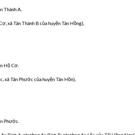
ân Thành A.
Cơ, xã Tân Thành B của huyện Tân Hồng),
Tân Hộ Cơ.
, xã Tân Phước của huyện Tân Hồn),
Tân Phước.
An Bình A, phường An Bình B; phường An Lộc của TP Hồng Ngự)