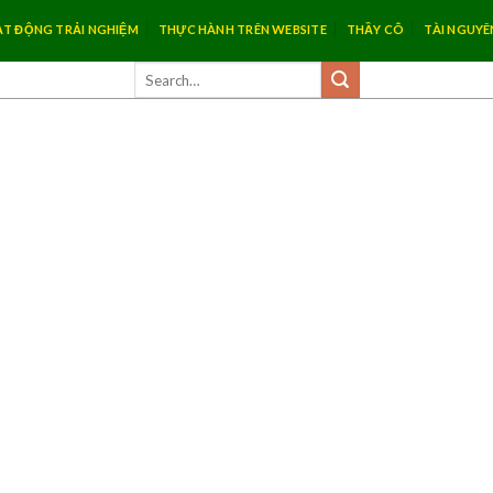
T ĐỘNG TRẢI NGHIỆM
THỰC HÀNH TRÊN WEBSITE
THẦY CÔ
TÀI NGUYÊ