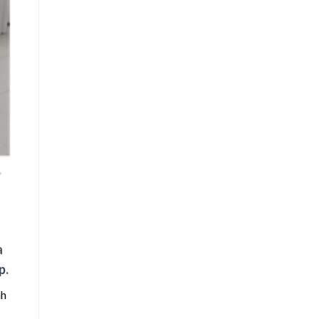
a
p
.
nh