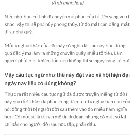
(Ảnh minh họa)
Nếu như bạn cố tình di chuyển mộ phần của tổ tiên sang vị trí
khác; vậy thì sẽ phá hủy phong thủy, từ đó mất cân bằng, mất
đi sự phú quý.
Một ý nghĩa khác của câu này có nghĩa là; sau này bạn đừng
quá đắc ý mà làm ra những chuyện quấy nhiễu tổ tiên. Làm
người phải biết khiêm tốn, nếu không thì sẽ ngày càng lụi bại.
Vậy câu tục ngữ như thế này đặt vào xã hội hiện đại
ngày nay liệu có đúng không?
Thực ra rất nhiều câu tục ngữ đã được truyền miệng từ đời
này qua đời khác; đa phần cũng đã mất đi ý nghĩa ban đầu của
nó; đồng thời bị người đời sau thêm vào đó nhiều hàm nghĩa
hơn. Có một số là tệ nạn mê tín dị đoan; nhưng có một số lại
chỉ dẫn cho người đời sau học tập, phấn đấu.