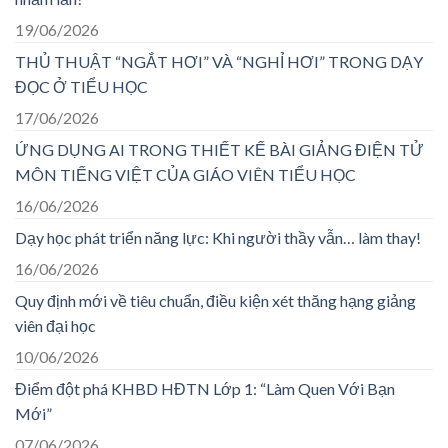
19/06/2026
THỦ THUẬT “NGẮT HƠI” VÀ “NGHỈ HƠI” TRONG DẠY
ĐỌC Ở TIỂU HỌC
17/06/2026
ỨNG DỤNG AI TRONG THIẾT KẾ BÀI GIẢNG ĐIỆN TỬ
MÔN TIẾNG VIỆT CỦA GIÁO VIÊN TIỂU HỌC
16/06/2026
Dạy học phát triển năng lực: Khi người thầy vẫn… làm thay!
16/06/2026
Quy định mới về tiêu chuẩn, điều kiện xét thăng hạng giảng
viên đại học
10/06/2026
Điểm đột phá KHBD HĐTN Lớp 1: “Làm Quen Với Bạn
Mới”
07/06/2026