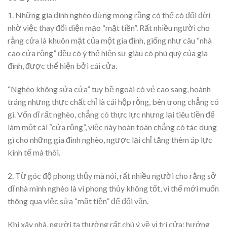
1. Những gia đình nghèo đừng mong rằng có thể có đổi đời
nhờ việc thay đổi diện mạo “mặt tiền”. Rất nhiều người cho
rằng cửa là khuôn mặt của một gia đình, giống như câu “nhà
cao cửa rộng” đều có ý thể hiện sự giàu có phú quý của gia
đình, được thể hiện bởi cái cửa.
“Nghèo không sửa cửa” tuy bề ngoài có vẻ cao sang, hoành
tráng nhưng thực chất chỉ là cái hộp rỗng, bên trong chẳng có
gì. Vốn dĩ rất nghèo, chẳng có thực lực nhưng lại tiêu tiền để
làm một cái “cửa rộng”, việc này hoàn toàn chẳng có tác dụng
gì cho những gia đình nghèo, ngược lại chỉ tăng thêm áp lực
kinh tế mà thôi.
2. Từ góc độ phong thủy mà nói, rất nhiều người cho rằng sở
dĩ nhà mình nghèo là vì phong thủy không tốt, vì thế mới muốn
thông qua việc sửa “mặt tiền” để đổi vận.
Khi xây nhà, người ta thường rất chú ý về vị trí cửa; hướng