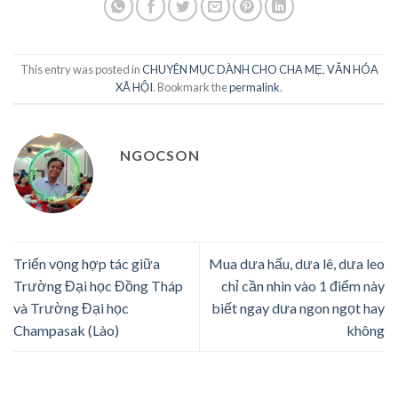
This entry was posted in
CHUYÊN MỤC DÀNH CHO CHA MẸ
,
VĂN HÓA
XÃ HỘI
. Bookmark the
permalink
.
NGOCSON
Triển vọng hợp tác giữa
Mua dưa hấu, dưa lê, dưa leo
Trường Đại học Đồng Tháp
chỉ cần nhìn vào 1 điểm này
và Trường Đại học
biết ngay dưa ngon ngọt hay
Champasak (Lào)
không