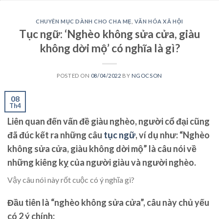
CHUYÊN MỤC DÀNH CHO CHA MẸ
,
VĂN HÓA XÃ HỘI
Tục ngữ: ‘Nghèo không sửa cửa, giàu
không dời mộ’ có nghĩa là gì?
POSTED ON
08/04/2022
BY
NGOCSON
08
Th4
Liên quan đến vấn đề giàu nghèo, người cổ đại cũng
đã đúc kết ra những câu
tục ngữ
, ví dụ như: “Nghèo
không sửa cửa, giàu không dời mộ” là câu nói về
những kiêng kỵ của người giàu và người nghèo.
Vậy câu nói này rốt cuộc có ý nghĩa gì?
Đầu tiên là “nghèo không sửa cửa”, câu này chủ yếu
có 2 ý chính: