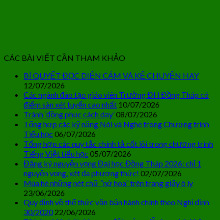
CÁC BÀI VIẾT CẦN THAM KHẢO
BÍ QUYẾT ĐỌC DIỄN CẢM VÀ KỂ CHUYỆN HAY
12/07/2026
Các ngành đào tạo giáo viên Trường ĐH Đồng Tháp có
điểm sàn xét tuyển cao nhất
10/07/2026
Tránh ‘đồng phục cách dạy’
08/07/2026
Tổng hợp các kỹ năng Nói và Nghe trong Chương trình
Tiểu học
06/07/2026
Tổng hợp các quy tắc chính tả cốt lõi trong chương trình
Tiếng Việt tiểu học
05/07/2026
Đăng ký nguyện vọng Đại học Đồng Tháp 2026: chỉ 1
nguyện vọng, xét đa phương thức!
02/07/2026
Mùa hè những nét chữ “nở hoa” trên trang giấy ô ly
23/06/2026
Quy định về thể thức văn bản hành chính theo Nghị định
30/2020
22/06/2026