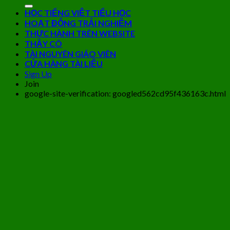
HỌC TIẾNG VIỆT TIỂU HỌC
HOẠT ĐỘNG TRẢI NGHIỆM
THỰC HÀNH TRÊN WEBSITE
THẦY CÔ
TÀI NGUYÊN GIÁO VIÊN
CỬA HÀNG TÀI LIỆU
Sign Up
Join
google-site-verification: googled562cd95f436163c.html