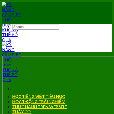
Skip
to
content
HỌC TIẾNG VIỆT TIỂU HỌC
HOẠT ĐỘNG TRẢI NGHIỆM
THỰC HÀNH TRÊN WEBSITE
THẦY CÔ