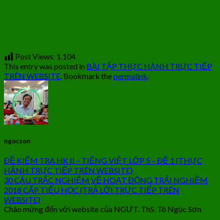
Post Views:
1.104
This entry was posted in
BÀI TẬP THỰC HÀNH TRỰC TIẾP
TRÊN WEBSITE
. Bookmark the
permalink
.
ngocson
ĐỀ KIỂM TRA HK II – TIẾNG VIỆT LỚP 5 – ĐỀ 1 (THỰC
HÀNH TRỰC TIẾP TRÊN WEBSITE)
30 CÂU TRẮC NGHIỆM VỀ HOẠT ĐỘNG TRẢI NGHIỆM
2018 CẤP TIỂU HỌC (TRẢ LỜI TRỰC TIẾP TRÊN
WEBSITE)
Chào mừng đến với website của NGƯT. ThS. Tô Ngọc Sơn