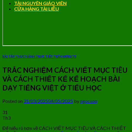
TÀI NGUYÊN GIÁO VIÊN
CỬA HÀNG TÀI LIỆU
BÀI TẬP THỰC HÀNH TRỰC TIẾP TRÊN WEBSITE
TRẮC NGHIỆM CÁCH VIẾT MỤC TIÊU
VÀ CÁCH THIẾT KẾ KẾ HOẠCH BÀI
DẠY TIẾNG VIỆT Ở TIỂU HỌC
Posted on
31/03/2025
04/05/2025
by
ngocson
31
Th3
Để hiểu rõ hơn về CÁCH VIẾT MỤC TIÊU VÀ CÁCH THIẾT