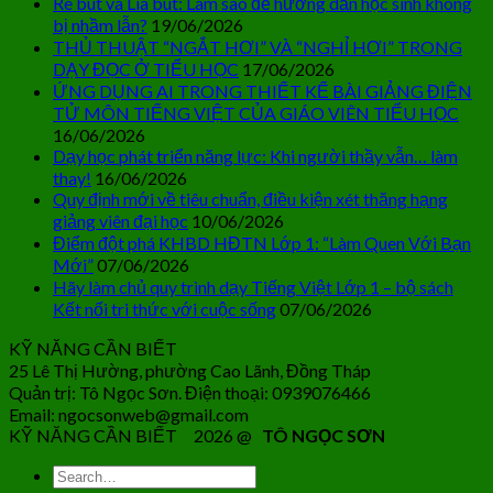
Rê bút và Lia bút: Làm sao để hướng dẫn học sinh không
bị nhầm lẫn?
19/06/2026
THỦ THUẬT “NGẮT HƠI” VÀ “NGHỈ HƠI” TRONG
DẠY ĐỌC Ở TIỂU HỌC
17/06/2026
ỨNG DỤNG AI TRONG THIẾT KẾ BÀI GIẢNG ĐIỆN
TỬ MÔN TIẾNG VIỆT CỦA GIÁO VIÊN TIỂU HỌC
16/06/2026
Dạy học phát triển năng lực: Khi người thầy vẫn… làm
thay!
16/06/2026
Quy định mới về tiêu chuẩn, điều kiện xét thăng hạng
giảng viên đại học
10/06/2026
Điểm đột phá KHBD HĐTN Lớp 1: “Làm Quen Với Bạn
Mới”
07/06/2026
Hãy làm chủ quy trình dạy Tiếng Việt Lớp 1 – bộ sách
Kết nối tri thức với cuộc sống
07/06/2026
KỸ NĂNG CẦN BIẾT
25 Lê Thị Hường, phường Cao Lãnh, Đồng Tháp
Quản trị: Tô Ngọc Sơn. Điện thoại: 0939076466
Email: ngocsonweb@gmail.com
KỸ NĂNG CẦN BIẾT 2026 @
TÔ NGỌC SƠN