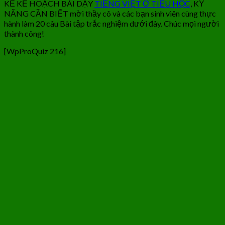
KẾ KẾ HOẠCH BÀI DẠY
TIẾNG VIỆT Ở TIỂU HỌC
, KỸ
NĂNG CẦN BIẾT mời thầy cô và các bạn sinh viên cùng thực
hành làm 20 câu Bài tập trắc nghiệm dưới đây. Chúc mọi người
thành công!
[WpProQuiz 216]