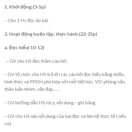
1. Khởi động:
(3-5p)
– Cho 1 Hs đọc lại bài
2. Hoạt động luyện tập, thực hành.(22-25p)
a. Đọc hiểu( 10-12)
– GV cho HS đọc thầm câu hỏi
– GV tổ chức cho HS trả lời các câu hỏi đọc hiểu bằng nhiều
hình thức và PPDH phù hợp với mỗi tiết học. VD: phỏng vấn,
thảo luận nhóm, vấn đáp, ….
– GV hưỡng dẫn HS rút ý, nội dung – ghi bảng
– GV cho HS nêu nội dung của bài đọc và liên hệ thực tế ( nếu
có).