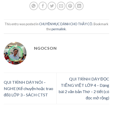
This entry was posted in
CHUYÊN MỤC DÀNH CHO THẦY CÔ
. Bookmark
the
permalink
.
NGOCSON
QUI TRÌNH DẠY ĐỌC
QUI TRÌNH DẠY NÓI –
TIẾNG VIỆT LỚP 4 – Dạng
NGHE (Kể chuyện hoặc trao
bài 2 văn bản Thơ – 2 tiết (có
đổi) LỚP 3 – SÁCH CTST
đọc mở rộng)