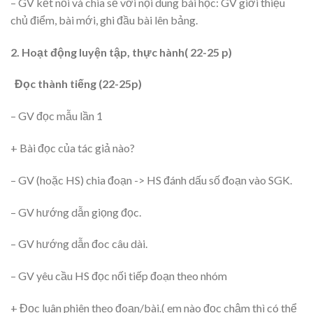
– GV kết nối và chia sẻ với nội dung bài học: GV giới thiệu
chủ điểm, bài mới, ghi đầu bài lên bảng.
2.
Hoạt động luyện tập, thực hành( 22-25 p)
Đọc thành tiếng (22-25p)
– GV đọc mẫu lần 1
+ Bài đọc của tác giả nào?
– GV (hoặc HS) chia đoạn -> HS đánh dấu số đoạn vào SGK.
– GV hướng dẫn giọng đọc.
– GV hướng dẫn đoc câu dài.
– GV yêu cầu HS đọc nối tiếp đoạn theo nhóm
+ Đọc luân phiên theo đoạn/bài.( em nào đọc chậm thì có thể