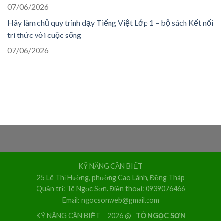
07/06/2026
Hãy làm chủ quy trình dạy Tiếng Việt Lớp 1 – bộ sách Kết nối
tri thức với cuộc sống
07/06/2026
KỸ NĂNG CẦN BIẾT
25 Lê Thị Hường, phường Cao Lãnh, Đồng Tháp
Quản trị: Tô Ngọc Sơn. Điện thoại: 0939076466
Email: ngocsonweb@gmail.com
KỸ NĂNG CẦN BIẾT 2026 @
TÔ NGỌC SƠN