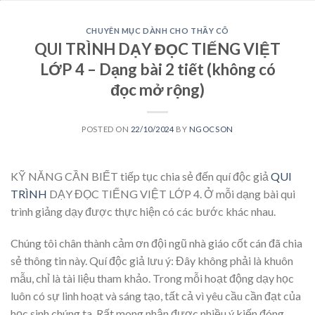
CHUYÊN MỤC DÀNH CHO THẦY CÔ
QUI TRÌNH DẠY ĐỌC TIẾNG VIỆT
LỚP 4 – Dạng bài 2 tiết (không có
đọc mở rộng)
POSTED ON
22/10/2024
BY
NGOCSON
KỸ NĂNG CẦN BIẾT tiếp tục chia sẻ đến quí độc giả
QUI
TRÌNH
DẠY ĐỌC TIẾNG VIỆT LỚP 4. Ở mỗi dạng bài qui
trình giảng dạy được thực hiện có các bước khác nhau.
Chúng tôi chân thành cảm ơn đội ngũ nhà giáo cốt cán đã chia
sẻ thông tin này. Quí độc giả lưu ý: Đây không phải là khuôn
mẫu, chỉ là tài liệu tham khảo. Trong mỗi hoạt động dạy học
luôn có sự linh hoạt và sáng tạo, tất cả vì yêu cầu cần đạt của
học sinh chúng ta. Rất mong nhận được nhiều ý kiến đóng