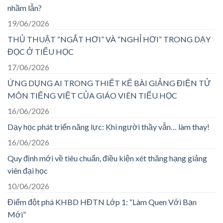
nhầm lẫn?
19/06/2026
THỦ THUẬT “NGẮT HƠI” VÀ “NGHỈ HƠI” TRONG DẠY
ĐỌC Ở TIỂU HỌC
17/06/2026
ỨNG DỤNG AI TRONG THIẾT KẾ BÀI GIẢNG ĐIỆN TỬ
MÔN TIẾNG VIỆT CỦA GIÁO VIÊN TIỂU HỌC
16/06/2026
Dạy học phát triển năng lực: Khi người thầy vẫn… làm thay!
16/06/2026
Quy định mới về tiêu chuẩn, điều kiện xét thăng hạng giảng
viên đại học
10/06/2026
Điểm đột phá KHBD HĐTN Lớp 1: “Làm Quen Với Bạn
Mới”