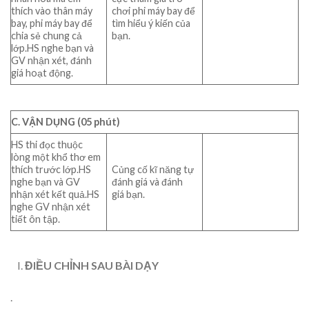
thích vào thân máy
chơi phi máy bay để
bay, phi máy bay để
tìm hiểu ý kiến của
chia sẻ chung cả
bạn.
lớp.HS nghe bạn và
GV nhận xét, đánh
giá hoạt động.
C. VẬN DỤNG (05 phút)
HS thi đọc thuộc
lòng một khổ thơ em
thích trước lớp.HS
Củng cố kĩ năng tự
nghe bạn và GV
đánh giá và đánh
nhận xét kết quả.HS
giá bạn.
nghe GV nhận xét
tiết ôn tập.
ĐIỀU CHỈNH SAU BÀI DẠY
.