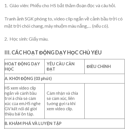
1. Giáo viên: Phiếu cho HS bắt thăm đoạn đọc và câu hỏi.
Tranh ảnh SGK phóng to, video clip ngắn về cảnh bầu trời có
mặt trời chói chang, mây nhuộm màu nắng,… (nếu có).
2. Học sinh: Giấy màu.
III. CÁC HOẠT ĐỘNG DẠY HỌC CHỦ YẾU
HOẠT ĐỘNG DẠY
YÊU CẦU CẦN
ĐIỀU
CHỈNH
HỌC
ĐẠT
A
.
KHỞI ĐỘNG (03 phút)
HS xem video clip
ngắn về cảnh bầu
Cảm nhận và chia
trời à chia sẻ cảm
sẻ cảm xúc, liên
xúc của em.HS nghe
tưởng gợi ra khi
GV kết nối để giới
xem video clip.
thiệu bài ôn tập.
B. KHÁM PHÁ VÀ LUYỆN TẬP