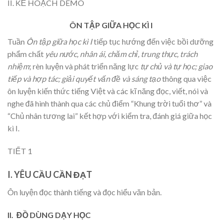
II. KẾ HOẠCH DEMO
ÔN TẬP GIỮA HỌC KÌ I
Tuần
Ôn tập giữa học kì I
tiếp tục hướng đến việc bồi dưỡng
phẩm chất
yêu nước, nhân ái, chăm chỉ, trung thực, trách
nhiệm
; rèn luyện và phát triển năng lực
tự chủ và tự học; giao
tiếp và hợp tác; giải quyết vấn đề và sáng tạo
thông qua việc
ôn luyện kiến thức tiếng Việt và các kĩ năng đọc, viết, nói và
nghe đã hình thành qua các chủ điểm “Khung trời tuổi thơ” và
“Chủ nhân tương lai” kết hợp với kiểm tra, đánh giá giữa học
kì I.
TIẾT 1
I.
YÊU CẦU CẦN ĐẠT
Ôn luyện đọc thành tiếng và đọc hiểu văn bản.
II. ĐỒ DÙNG DẠY HỌC