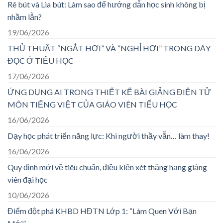
Rê bút và Lia bút: Làm sao để hướng dẫn học sinh không bị
nhầm lẫn?
19/06/2026
THỦ THUẬT “NGẮT HƠI” VÀ “NGHỈ HƠI” TRONG DẠY
ĐỌC Ở TIỂU HỌC
17/06/2026
ỨNG DỤNG AI TRONG THIẾT KẾ BÀI GIẢNG ĐIỆN TỬ
MÔN TIẾNG VIỆT CỦA GIÁO VIÊN TIỂU HỌC
16/06/2026
Dạy học phát triển năng lực: Khi người thầy vẫn… làm thay!
16/06/2026
Quy định mới về tiêu chuẩn, điều kiện xét thăng hạng giảng
viên đại học
10/06/2026
Điểm đột phá KHBD HĐTN Lớp 1: “Làm Quen Với Bạn