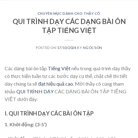
CHUYÊN MỤC DÀNH CHO THẦY CÔ
QUI TRÌNH DẠY CÁC DẠNG BÀI ÔN
TẬP TIẾNG VIỆT
POSTED ON
17/10/2024
BY
NGOCSON
Các dạng bài ôn tập
Tiếng Việt
nếu trong quá trình dạy thầy
cô thực hiện tuần tự các bước dạy cụ thể, chặt chẽ thì tiết
dạy chúng ta sẽ
đạt hiệu quả cao
. Mời thầy cô cùng tham
khảo
QUI TRÌNH DẠY
CÁC DẠNG BÀI ÔN TẬP TIẾNG
VIỆT dưới đây:
I. QUI TRÌNH DẠY CÁC BÀI ÔN TẬP
1. Khởi động: (3-5’)