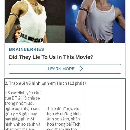
2. Trao đổi về hình ảnh em thích (12 phút)
HS xác định yêu cầu
của BT 2.HS chia sẻ
trong nhóm đôi,
nghe bạn nhận xét,
Trao đổi được với
góp ý.HS gấp máy
bạn về những hình
bay giấy, ghi một
ảnh so sánh, nhân
hình ảnh so sánh và
hoá trong bài.Tích
nhân hoá mà em
cực tham gia trò