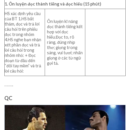
1. Ôn luyện đọc thành tiếng và đọc hiểu (15 phút)
HS xác định yêu cầu
của BT 1.HS bắt
Ôn luyện kĩ năng
thăm, đọc và trả lời
đọc thành tiếng kết
câu hỏi trên phiếu
hợp với đọc
đọc trong nhóm
hiểu.Đọc to, rõ
4.HS nghe bạn nhận
ràng, đúng nhịp
xét phần đọc và trả
thơ; giọng trong
lời câu hỏi trong
sáng, vui tươi; nhấn
nhóm nhỏ: + Đọc
giọng ở các từ ngữ
đoạn từ đầu đến
gợi tả.
“đôi tay mềm” và trả
lời câu hỏi:
……..
QC