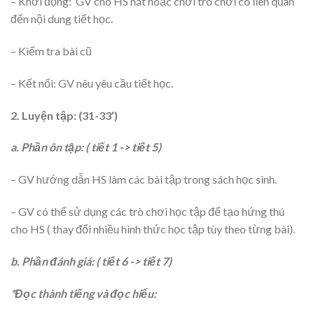
– Khởi động: GV cho HS hát hoặc chơi trò chơi có liên quan
đến nội dung tiết học.
– Kiểm tra bài cũ
– Kết nối: GV nêu yêu cầu tiết học.
2. Luyện tập: (31-33’)
a. Phần ôn tập: ( tiết 1 -> tiết 5)
– GV hướng dẫn HS làm các bài tập trong sách học sinh.
– GV có thể sử dụng các trò chơi học tập để tạo hứng thú
cho HS ( thay đổi nhiều hình thức học tập tùy theo từng bài).
b. Phần đánh giá: ( tiết 6 -> tiết 7)
*Đọc thành tiếng và đọc hiểu: