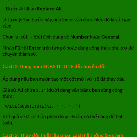
– Bước 4: Nhấn
Replace All
.
📌
Lưu ý:
Sau bước này, nếu Excel vẫn chưa hiểu đó là số, bạn
cần:
Chọn lại cột → Đổi định dạng về
Number
hoặc
General
.
Nhấn
F2 rồi Enter
trên từng ô hoặc dùng công thức phụ trợ để
chuyển thành số.
Cách 2: Dùng hàm SUBSTITUTE để chuyển đổi
Áp dụng nếu bạn muốn tạo một cột mới với số đã thay dấu.
Giả sử A1 chứa
(dưới dạng văn bản), bạn dùng công
3,14
thức:
=VALUE(SUBSTITUTE(A1, ",", "."))
Kết quả sẽ là số thập phân đúng chuẩn, có thể dùng để tính
toán.
Cách 3: Thay đổi thiết lập phân cách hệ thống (System