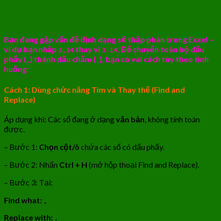
Bạn đang gặp vấn đề định dạng số thập phân trong Excel –
ví dụ bạn nhập
thay vì
. Để chuyển toàn bộ dấu
3,14
3.14
phẩy (
) thành dấu chấm (
), bạn có vài cách tùy theo tình
,
.
huống:
Cách 1: Dùng chức năng Tìm và Thay thế (Find and
Replace)
Áp dụng khi: Các số đang ở dạng
văn bản
, không tính toán
được.
– Bước 1:
Chọn cột/ô
chứa các số có dấu phẩy.
– Bước 2: Nhấn
Ctrl + H
(mở hộp thoại Find and Replace).
– Bước 3: Tại:
Find what:
,
Replace with:
.