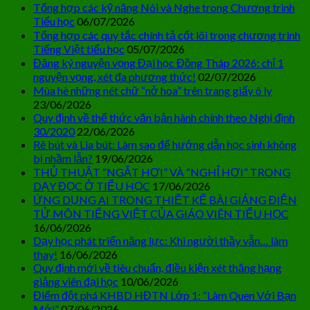
Tổng hợp các kỹ năng Nói và Nghe trong Chương trình
Tiểu học
06/07/2026
Tổng hợp các quy tắc chính tả cốt lõi trong chương trình
Tiếng Việt tiểu học
05/07/2026
Đăng ký nguyện vọng Đại học Đồng Tháp 2026: chỉ 1
nguyện vọng, xét đa phương thức!
02/07/2026
Mùa hè những nét chữ “nở hoa” trên trang giấy ô ly
23/06/2026
Quy định về thể thức văn bản hành chính theo Nghị định
30/2020
22/06/2026
Rê bút và Lia bút: Làm sao để hướng dẫn học sinh không
bị nhầm lẫn?
19/06/2026
THỦ THUẬT “NGẮT HƠI” VÀ “NGHỈ HƠI” TRONG
DẠY ĐỌC Ở TIỂU HỌC
17/06/2026
ỨNG DỤNG AI TRONG THIẾT KẾ BÀI GIẢNG ĐIỆN
TỬ MÔN TIẾNG VIỆT CỦA GIÁO VIÊN TIỂU HỌC
16/06/2026
Dạy học phát triển năng lực: Khi người thầy vẫn… làm
thay!
16/06/2026
Quy định mới về tiêu chuẩn, điều kiện xét thăng hạng
giảng viên đại học
10/06/2026
Điểm đột phá KHBD HĐTN Lớp 1: “Làm Quen Với Bạn
Mới”
07/06/2026