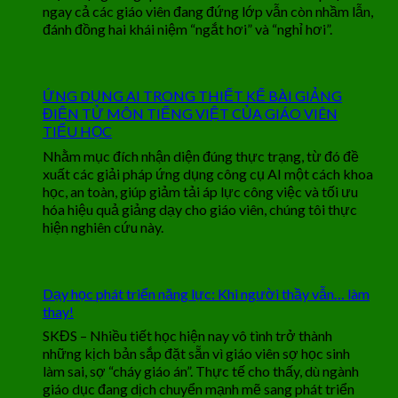
ngay cả các giáo viên đang đứng lớp vẫn còn nhầm lẫn,
đánh đồng hai khái niệm “ngắt hơi” và “nghỉ hơi”.
ỨNG DỤNG AI TRONG THIẾT KẾ BÀI GIẢNG
ĐIỆN TỬ MÔN TIẾNG VIỆT CỦA GIÁO VIÊN
TIỂU HỌC
Nhằm mục đích nhận diện đúng thực trạng, từ đó đề
xuất các giải pháp ứng dụng công cụ AI một cách khoa
học, an toàn, giúp giảm tải áp lực công việc và tối ưu
hóa hiệu quả giảng dạy cho giáo viên, chúng tôi thực
hiện nghiên cứu này.
Dạy học phát triển năng lực: Khi người thầy vẫn… làm
thay!
SKĐS – Nhiều tiết học hiện nay vô tình trở thành
những kịch bản sắp đặt sẵn vì giáo viên sợ học sinh
làm sai, sợ “cháy giáo án”. Thực tế cho thấy, dù ngành
giáo dục đang dịch chuyển mạnh mẽ sang phát triển