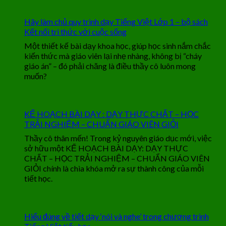
Hãy làm chủ quy trình dạy Tiếng Việt Lớp 1 – bộ sách
Kết nối tri thức với cuộc sống
Một thiết kế bài dạy khoa học, giúp học sinh nắm chắc
kiến thức mà giáo viên lại nhẹ nhàng, không bị “cháy
giáo án” – đó phải chăng là điều thầy cô luôn mong
muốn?
KẾ HOẠCH BÀI DẠY : DẠY THỰC CHẤT – HỌC
TRẢI NGHIỆM – CHUẨN GIÁO VIÊN GIỎI
Thầy cô thân mến! Trong kỷ nguyên giáo dục mới, việc
sở hữu một KẾ HOẠCH BÀI DẠY: DẠY THỰC
CHẤT – HỌC TRẢI NGHIỆM – CHUẨN GIÁO VIÊN
GIỎI chính là chìa khóa mở ra sự thành công của mỗi
tiết học.
Hiểu đúng về tiết dạy ‘nói và nghe’ trong chương trình