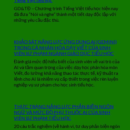
Tiếng Việt tiểu học
GD&TĐ – Chương trình Tiếng Việt tiểu học hiện nay
đã đưa “Nói và nghe” thành một tiết dạy độc lập với
những yêu cầu đặc thù.
KHẢO SÁT NĂNG LỰC ỨNG DỤNG AI (GEMINI)
TRONG CÁ NHÂN HÓA DẠY VIẾT CỦA SINH
VIÊN SƯ PHẠM NGÀNH GIÁO DỤC TIỂU HỌC
Đánh giá mức độ hiểu biết của sinh viên về vai trò của
AI và tầm quan trọng của việc dạy học phân hóa môn
Viết, đo lường khả năng thao tác thực tế, kỹ thuật ra
lệnh cho AI là nhiệm vụ cấp thiết trong việc rèn luyện
nghiệp vụ sư phạm cho học sinh tiểu học.
THỰC TRẠNG NĂNG LỰC PHẢN BIỆN NGÔN
NGỮ VÀ MỨC ĐỘ PHỤ THUỘC AI CỦA SINH
VIÊN SƯ PHẠM TIỂU HỌC
20 câu trắc nghiệm (về hành vi, tư duy phản biện ngôn