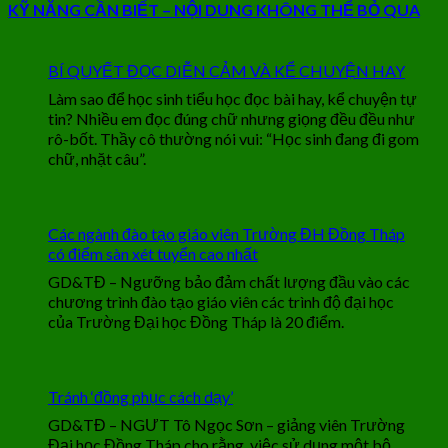
KỸ NĂNG CẦN BIẾT – NỘI DUNG KHÔNG THỂ BỎ QUA
BÍ QUYẾT ĐỌC DIỄN CẢM VÀ KỂ CHUYỆN HAY
Làm sao để học sinh tiểu học đọc bài hay, kể chuyện tự
tin? Nhiều em đọc đúng chữ nhưng giọng đều đều như
rô-bốt. Thầy cô thường nói vui: “Học sinh đang đi gom
chữ, nhặt câu”.
Các ngành đào tạo giáo viên Trường ĐH Đồng Tháp
có điểm sàn xét tuyển cao nhất
GD&TĐ – Ngưỡng bảo đảm chất lượng đầu vào các
chương trình đào tạo giáo viên các trình độ đại học
của Trường Đại học Đồng Tháp là 20 điểm.
Tránh ‘đồng phục cách dạy’
GD&TĐ – NGƯT Tô Ngọc Sơn – giảng viên Trường
Đại học Đồng Tháp cho rằng, việc sử dụng một bộ