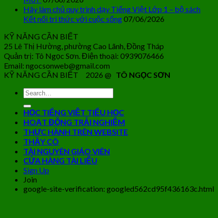
Hãy làm chủ quy trình dạy Tiếng Việt Lớp 1 – bộ sách
Kết nối tri thức với cuộc sống
07/06/2026
KỸ NĂNG CẦN BIẾT
25 Lê Thị Hường, phường Cao Lãnh, Đồng Tháp
Quản trị: Tô Ngọc Sơn. Điện thoại: 0939076466
Email: ngocsonweb@gmail.com
KỸ NĂNG CẦN BIẾT 2026 @
TÔ NGỌC SƠN
HỌC TIẾNG VIỆT TIỂU HỌC
HOẠT ĐỘNG TRẢI NGHIỆM
THỰC HÀNH TRÊN WEBSITE
THẦY CÔ
TÀI NGUYÊN GIÁO VIÊN
CỬA HÀNG TÀI LIỆU
Sign Up
Join
google-site-verification: googled562cd95f436163c.html