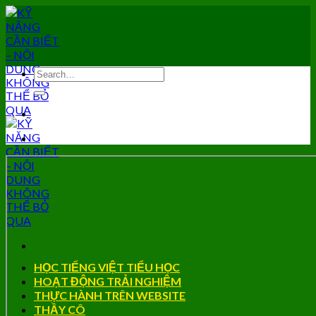
Skip
to
content
HỌC TIẾNG VIỆT TIỂU HỌC
HOẠT ĐỘNG TRẢI NGHIỆM
THỰC HÀNH TRÊN WEBSITE
THẦY CÔ