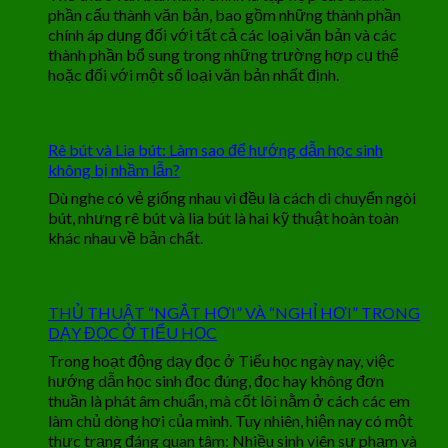
phần cấu thành văn bản, bao gồm những thành phần
chính áp dụng đối với tất cả các loại văn bản và các
thành phần bổ sung trong những trường hợp cụ thể
hoặc đối với một số loại văn bản nhất định.
Rê bút và Lia bút: Làm sao để hướng dẫn học sinh
không bị nhầm lẫn?
Dù nghe có vẻ giống nhau vì đều là cách di chuyển ngòi
bút, nhưng rê bút và lia bút là hai kỹ thuật hoàn toàn
khác nhau về bản chất.
THỦ THUẬT “NGẮT HƠI” VÀ “NGHỈ HƠI” TRONG
DẠY ĐỌC Ở TIỂU HỌC
Trong hoạt động dạy đọc ở Tiểu học ngày nay, việc
hướng dẫn học sinh đọc đúng, đọc hay không đơn
thuần là phát âm chuẩn, mà cốt lõi nằm ở cách các em
làm chủ dòng hơi của mình. Tuy nhiên, hiện nay có một
thực trạng đáng quan tâm: Nhiều sinh viên sư phạm và