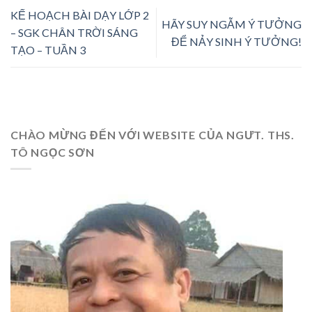
KẾ HOẠCH BÀI DẠY LỚP 2
HÃY SUY NGẪM Ý TƯỞNG
– SGK CHÂN TRỜI SÁNG
ĐỂ NẢY SINH Ý TƯỞNG!
TẠO – TUẦN 3
CHÀO MỪNG ĐẾN VỚI WEBSITE CỦA NGƯT. THS.
TÔ NGỌC SƠN