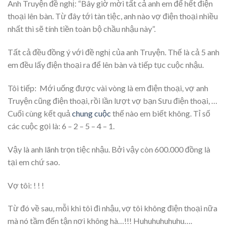
Anh Truyện đề nghị: “Bây giờ mời tất cả anh em để hết điện
thoại lên bàn. Từ đây tới tàn tiệc, anh nào vợ điện thoại nhiều
nhất thì sẽ tính tiền toàn bộ chầu nhậu này”.
Tất cả đều đồng ý với đề nghị của anh Truyện. Thế là cả 5 anh
em đều lấy điện thoại ra để lên bàn và tiếp tục cuộc nhậu.
Tôi tiếp: Mới uống được vài vòng là em điện thoại, vợ anh
Truyện cũng điện thoại, rồi lần lượt vợ bạn Sưu điện thoại, …
Cuối cùng kết quả
chung cuộc
thế nào em biết không. Tỉ số
các cuộc gọi là: 6 – 2 – 5 – 4 – 1.
Vậy là anh lãnh trọn tiệc nhậu. Bởi vậy còn 600.000 đồng là
tại em chứ sao.
Vợ tôi: ! ! !
Từ đó về sau, mỗi khi tôi đi nhậu, vợ tôi không điện thoại nữa
mà nó tầm đến tận nơi không hà…!!! Huhuhuhuhuhu….