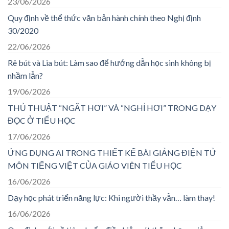
23/06/2026
Quy định về thể thức văn bản hành chính theo Nghị định
30/2020
22/06/2026
Rê bút và Lia bút: Làm sao để hướng dẫn học sinh không bị
nhầm lẫn?
19/06/2026
THỦ THUẬT “NGẮT HƠI” VÀ “NGHỈ HƠI” TRONG DẠY
ĐỌC Ở TIỂU HỌC
17/06/2026
ỨNG DỤNG AI TRONG THIẾT KẾ BÀI GIẢNG ĐIỆN TỬ
MÔN TIẾNG VIỆT CỦA GIÁO VIÊN TIỂU HỌC
16/06/2026
Dạy học phát triển năng lực: Khi người thầy vẫn… làm thay!
16/06/2026