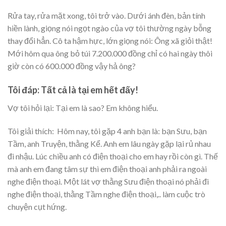
Rửa tay, rửa mặt xong, tôi trở vào. Dưới ánh đèn, bản tính
hiền lành, giọng nói ngọt ngào của vợ tôi thường ngày bỗng
thay đổi hẳn. Cô ta hậm hực, lớn giọng nói: Ông xã giỏi thật!
Mới hôm qua ông bỏ túi 7.200.000 đồng chỉ có hai ngày thôi
giờ còn có 600.000 đồng vậy hả ông?
Tôi đáp: Tất cả là tại em hết đấy!
Vợ tôi hỏi lại: Tại em là sao? Em không hiểu.
Tôi giải thích: Hôm nay, tôi gặp 4 anh bạn là: bạn Sưu, bạn
Tầm, anh Truyện, thằng Kể. Anh em lâu ngày gặp lại rủ nhau
đi nhậu. Lúc chiều anh có điện thoại cho em hay rồi còn gì. Thế
mà anh em đang tâm sự thì em điện thoại anh phải ra ngoài
nghe điện thoại. Một lát vợ thằng Sưu điện thoại nó phải đi
nghe điện thoại, thằng Tầm nghe điện thoại,.. làm cuộc trò
chuyện cụt hứng.