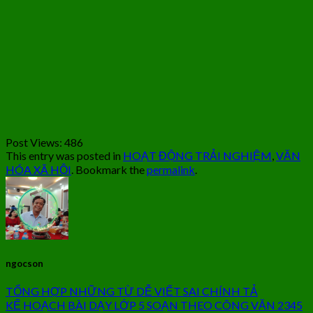
Post Views:
486
This entry was posted in
HOẠT ĐỘNG TRẢI NGHIỆM
,
VĂN
HÓA XÃ HỘI
. Bookmark the
permalink
.
ngocson
TỔNG HỢP NHỮNG TỪ DỄ VIẾT SAI CHÍNH TẢ
KẾ HOẠCH BÀI DẠY LỚP 5 SOẠN THEO CÔNG VĂN 2345