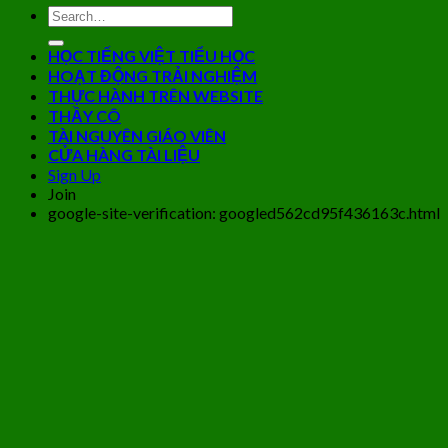
HỌC TIẾNG VIỆT TIỂU HỌC
HOẠT ĐỘNG TRẢI NGHIỆM
THỰC HÀNH TRÊN WEBSITE
THẦY CÔ
TÀI NGUYÊN GIÁO VIÊN
CỬA HÀNG TÀI LIỆU
Sign Up
Join
google-site-verification: googled562cd95f436163c.html