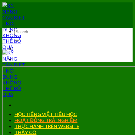
Skip
to
content
HỌC TIẾNG VIỆT TIỂU HỌC
HOẠT ĐỘNG TRẢI NGHIỆM
THỰC HÀNH TRÊN WEBSITE
THẦY CÔ