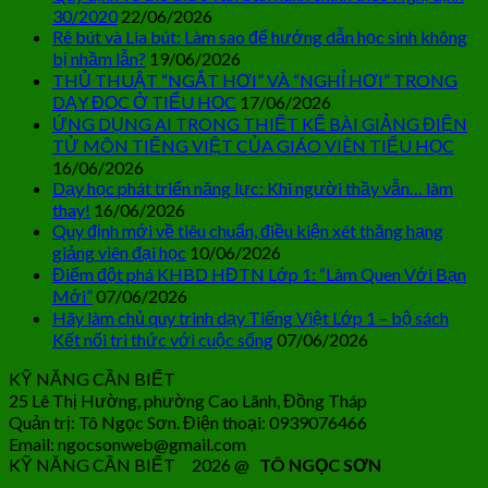
30/2020
22/06/2026
Rê bút và Lia bút: Làm sao để hướng dẫn học sinh không
bị nhầm lẫn?
19/06/2026
THỦ THUẬT “NGẮT HƠI” VÀ “NGHỈ HƠI” TRONG
DẠY ĐỌC Ở TIỂU HỌC
17/06/2026
ỨNG DỤNG AI TRONG THIẾT KẾ BÀI GIẢNG ĐIỆN
TỬ MÔN TIẾNG VIỆT CỦA GIÁO VIÊN TIỂU HỌC
16/06/2026
Dạy học phát triển năng lực: Khi người thầy vẫn… làm
thay!
16/06/2026
Quy định mới về tiêu chuẩn, điều kiện xét thăng hạng
giảng viên đại học
10/06/2026
Điểm đột phá KHBD HĐTN Lớp 1: “Làm Quen Với Bạn
Mới”
07/06/2026
Hãy làm chủ quy trình dạy Tiếng Việt Lớp 1 – bộ sách
Kết nối tri thức với cuộc sống
07/06/2026
KỸ NĂNG CẦN BIẾT
25 Lê Thị Hường, phường Cao Lãnh, Đồng Tháp
Quản trị: Tô Ngọc Sơn. Điện thoại: 0939076466
Email: ngocsonweb@gmail.com
KỸ NĂNG CẦN BIẾT 2026 @
TÔ NGỌC SƠN