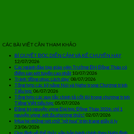
CÁC BÀI VIẾT CẦN THAM KHẢO
BÍ QUYẾT ĐỌC DIỄN CẢM VÀ KỂ CHUYỆN HAY
12/07/2026
Các ngành đào tạo giáo viên Trường ĐH Đồng Tháp có
điểm sàn xét tuyển cao nhất
10/07/2026
Tránh ‘đồng phục cách dạy’
08/07/2026
Tổng hợp các kỹ năng Nói và Nghe trong Chương trình
Tiểu học
06/07/2026
Tổng hợp các quy tắc chính tả cốt lõi trong chương trình
Tiếng Việt tiểu học
05/07/2026
Đăng ký nguyện vọng Đại học Đồng Tháp 2026: chỉ 1
nguyện vọng, xét đa phương thức!
02/07/2026
Mùa hè những nét chữ “nở hoa” trên trang giấy ô ly
23/06/2026
Quy định về thể thức văn bản hành chính theo Nghị định