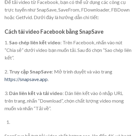
Để tải video từ Facebook, bạn có thể sử dụng các công cụ
trực tuyến như SnapSave, SaveFrom, FDownloader, FBDown
hoặc Getfvid. Dưới đây là hướng dẫn chi tiết:​
Cách tải video Facebook bằng SnapSave
1.
Sao chép liên kết video
: Trên Facebook, nhấn vào nút
“Chia sẻ” dưới video bạn muốn tải. Sau đó chọn “Sao chép liên
kết”.
2.
Truy cập SnapSave
: Mở trình duyệt và vào trang
https://snapsave.app
.
3.
Dán liên kết và tải video
: Dán liên kết vào ô nhập URL
trên trang, nhấn “Download”, chọn chất lượng video mong
muốn và nhấn “Tải về”.​
SnapSave hỗ trợ tải video chất lượng cao, lên đến 4K, và hoạt