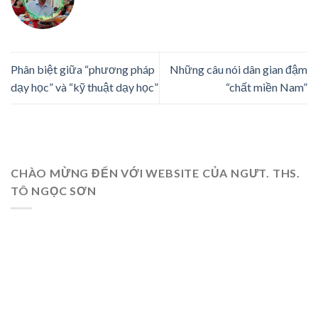
Phân biệt giữa “phương pháp
Những câu nói dân gian đậm
dạy học” và “kỹ thuật dạy học”
“chất miền Nam”
CHÀO MỪNG ĐẾN VỚI WEBSITE CỦA NGƯT. THS.
TÔ NGỌC SƠN