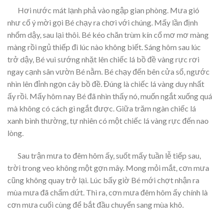
Hơi nước mát lạnh phả vào ngập gian phòng. Mưa gió
như cố ý mời gọi Bé chạy ra chơi với chúng. Mấy lần định
nhổm dậy, sau lại thôi. Bé kéo chăn trùm kín cổ mơ mơ màng
màng rồi ngủ thiếp đi lúc nào không biết. Sáng hôm sau lúc
trở dậy, Bé vui sướng nhặt lên chiếc lá bồ đề vàng rực rơi
ngay cạnh sân vườn Bé nằm. Bé chạy đến bên cửa sổ, ngước
nhìn lên đỉnh ngọn cây bồ đề. Đúng là chiếc lá vàng duy nhất
ấy rồi. Mấy hôm nay Bé đã nhìn thấy nó, muốn ngắt xuống quá
mà không có cách gì ngắt được. Giữa trăm ngàn chiếc lá
xanh bình thường, tự nhiên có một chiếc lá vàng rực đến nao
lòng.
Sau trận mưa to đêm hôm ấy, suốt mấy tuần lễ tiếp sau,
trời trong veo không một gợn mây. Mong mỏi mắt, cơn mưa
cũng không quay trở lại. Lúc bấy giờ Bé mới chợt nhận ra
mùa mưa đã chấm dứt. Thì ra, cơn mưa đêm hôm ấy chính là
cơn mưa cuối cùng để bắt đầu chuyển sang mùa khô.