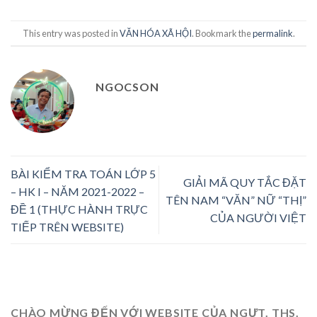
This entry was posted in
VĂN HÓA XÃ HỘI
. Bookmark the
permalink
.
NGOCSON
BÀI KIỂM TRA TOÁN LỚP 5
GIẢI MÃ QUY TẮC ĐẶT
– HK I – NĂM 2021-2022 –
TÊN NAM “VĂN” NỮ “THỊ”
ĐỀ 1 (THỰC HÀNH TRỰC
CỦA NGƯỜI VIỆT
TIẾP TRÊN WEBSITE)
CHÀO MỪNG ĐẾN VỚI WEBSITE CỦA NGƯT. THS.