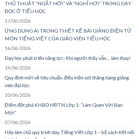
THỦ THUẬT “NGẮT HƠI” VÀ “NGHỈ HƠI” TRONG DẠY
ĐỌC Ở TIỂU HỌC
17/06/2026
ỨNG DỤNG AI TRONG THIẾT KẾ BÀI GIẢNG ĐIỆN TỬ
MÔN TIẾNG VIỆT CỦA GIÁO VIÊN TIỂU HỌC
16/06/2026
Dạy học phát triển năng lực: Khi người thầy vẫn… làm thay!
16/06/2026
Quy định mới về tiêu chuẩn, điều kiện xét thăng hạng giảng
viên đại học
10/06/2026
Điểm đột phá KHBD HĐTN Lớp 1: “Làm Quen Với Bạn
Mới”
07/06/2026
Hãy làm chủ quy trình dạy Tiếng Việt Lớp 1 – bộ sách Kết nối