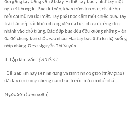
đôi găng tay bằng vải rất dày. Vì thế, tay bác y như tay một
người khổng lồ. Bác đội nón, khăn trùm kín mặt, chỉ để hở
mỗi cái mũi và đôi mắt. Tay phải bác cầm một chiếc búa. Tay
trái bác xếp rất khéo những viên đá bọc nhựa đường đen
nhánh vào chỗ trũng. Bác đập búa đều đều xuống những viên
đá để chúng ken chắc vào nhau. Hai tay bác đưa lên hạ xuống
nhịp nhàng.
Theo
Nguyễn Thị Xuyến
II. Tập làm văn
:
( 8 điểm )
Đề bài:
Em hãy tả hình dáng và tính tình cô giáo (thầy giáo)
đã dạy em trong những năm học trước mà em nhớ nhất.
Ngọc Sơn (biên soạn)