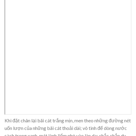
Khi đặt chân lại bãi cát trắng mịn, men theo những đường nét
uốn lượn của những bãi cát thoải dài; vô tình để dòng nước
sạch trong xanh, mát lành liếm nhẹ vào làn da; chắc chắn du