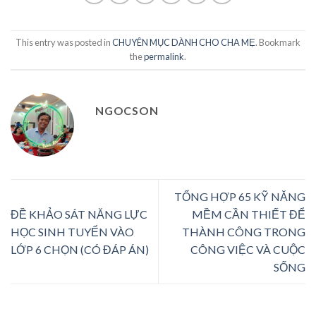
This entry was posted in
CHUYÊN MỤC DÀNH CHO CHA MẸ
. Bookmark
the
permalink
.
NGOCSON
TỔNG HỢP 65 KỸ NĂNG
ĐỀ KHẢO SÁT NĂNG LỰC
MỀM CẦN THIẾT ĐỂ
HỌC SINH TUYỂN VÀO
THÀNH CÔNG TRONG
LỚP 6 CHỌN (CÓ ĐÁP ÁN)
CÔNG VIỆC VÀ CUỘC
SỐNG