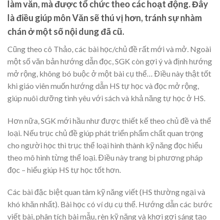
làm văn, mà được tổ chức theo các hoạt động. Đây
là điều giúp môn Văn sẽ thú vị hơn, tránh sự nhàm
chán ở một số nội dung đã cũ.
Cũng theo cô Thảo, các bài học/chủ đề rất mới và mở. Ngoài
một số văn bản hướng dẫn đọc, SGK còn gợi ý và định hướng
mở rộng, không bó buộc ở một bài cụ thể… Điều này thật tốt
khi giáo viên muốn hướng dẫn HS tự học và đọc mở rộng,
giúp nuôi dưỡng tình yêu với sách và khả năng tự học ở HS.
Hơn nữa, SGK mới hầu như được thiết kế theo chủ đề và thể
loại. Nếu trục chủ đề giúp phát triển phẩm chất quan trọng
cho người học thì trục thể loại hình thành kỹ năng đọc hiểu
theo mô hình từng thể loại. Điều này trang bị phương pháp
đọc – hiểu giúp HS tự học tốt hơn.
Các bài đặc biệt quan tâm kỹ năng viết (HS thường ngại và
khó khăn nhất). Bài học có ví dụ cụ thể. Hướng dẫn các bước
viết bài, phân tích bài mẫu, rèn kỹ năng và khơi gợi sáng tạo