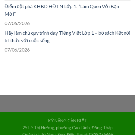
Điểm đột phá KHBD HĐTN Lớp 1: “Làm Quen Với Bạn
Mới”
07/06/2026
Hãy làm chủ quy trình dạy Tiếng Việt Lớp 1 – bộ sách Kết nối
tri thức với cuộc sống
07/06/2026
KỸ NĂNG CẦN BIẾT
25 Lê Thị Hường, phường Cao Lãnh, Đồng Tháp
Quản trị: Tô Ngọc Sơn. Điện thoại: 0939076466