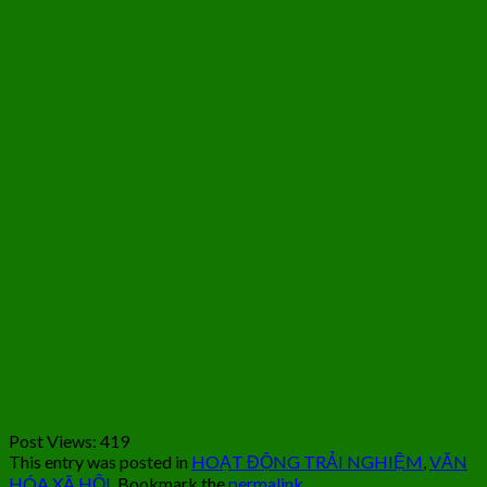
Post Views:
419
This entry was posted in
HOẠT ĐỘNG TRẢI NGHIỆM
,
VĂN
HÓA XÃ HỘI
. Bookmark the
permalink
.