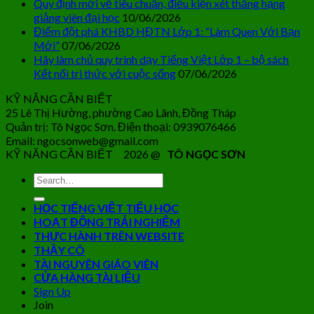
Quy định mới về tiêu chuẩn, điều kiện xét thăng hạng
giảng viên đại học
10/06/2026
Điểm đột phá KHBD HĐTN Lớp 1: “Làm Quen Với Bạn
Mới”
07/06/2026
Hãy làm chủ quy trình dạy Tiếng Việt Lớp 1 – bộ sách
Kết nối tri thức với cuộc sống
07/06/2026
KỸ NĂNG CẦN BIẾT
25 Lê Thị Hường, phường Cao Lãnh, Đồng Tháp
Quản trị: Tô Ngọc Sơn. Điện thoại: 0939076466
Email: ngocsonweb@gmail.com
KỸ NĂNG CẦN BIẾT 2026 @
TÔ NGỌC SƠN
HỌC TIẾNG VIỆT TIỂU HỌC
HOẠT ĐỘNG TRẢI NGHIỆM
THỰC HÀNH TRÊN WEBSITE
THẦY CÔ
TÀI NGUYÊN GIÁO VIÊN
CỬA HÀNG TÀI LIỆU
Sign Up
Join