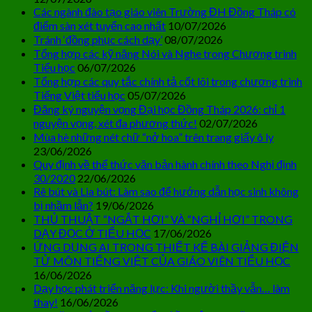
Các ngành đào tạo giáo viên Trường ĐH Đồng Tháp có
điểm sàn xét tuyển cao nhất
10/07/2026
Tránh ‘đồng phục cách dạy’
08/07/2026
Tổng hợp các kỹ năng Nói và Nghe trong Chương trình
Tiểu học
06/07/2026
Tổng hợp các quy tắc chính tả cốt lõi trong chương trình
Tiếng Việt tiểu học
05/07/2026
Đăng ký nguyện vọng Đại học Đồng Tháp 2026: chỉ 1
nguyện vọng, xét đa phương thức!
02/07/2026
Mùa hè những nét chữ “nở hoa” trên trang giấy ô ly
23/06/2026
Quy định về thể thức văn bản hành chính theo Nghị định
30/2020
22/06/2026
Rê bút và Lia bút: Làm sao để hướng dẫn học sinh không
bị nhầm lẫn?
19/06/2026
THỦ THUẬT “NGẮT HƠI” VÀ “NGHỈ HƠI” TRONG
DẠY ĐỌC Ở TIỂU HỌC
17/06/2026
ỨNG DỤNG AI TRONG THIẾT KẾ BÀI GIẢNG ĐIỆN
TỬ MÔN TIẾNG VIỆT CỦA GIÁO VIÊN TIỂU HỌC
16/06/2026
Dạy học phát triển năng lực: Khi người thầy vẫn… làm
thay!
16/06/2026