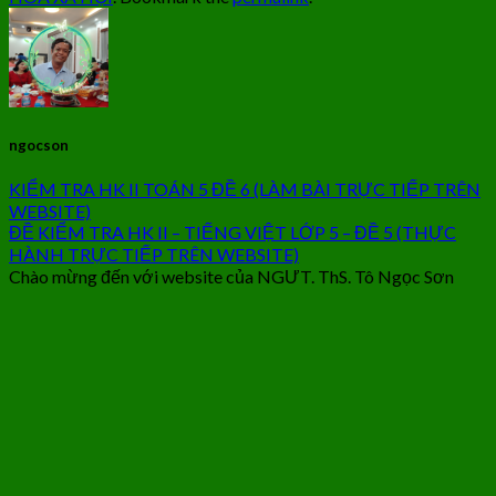
ngocson
KIỂM TRA HK II TOÁN 5 ĐỀ 6 (LÀM BÀI TRỰC TIẾP TRÊN
WEBSITE)
ĐỀ KIỂM TRA HK II – TIẾNG VIỆT LỚP 5 – ĐỀ 5 (THỰC
HÀNH TRỰC TIẾP TRÊN WEBSITE)
Chào mừng đến với website của NGƯT. ThS. Tô Ngọc Sơn