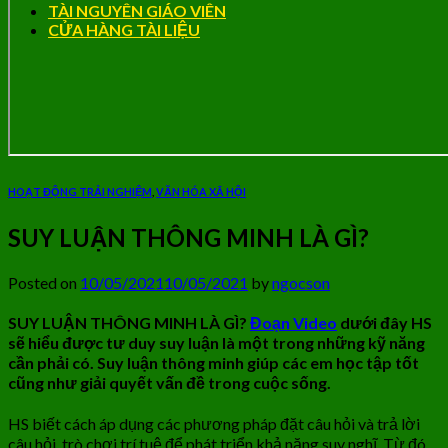
TÀI NGUYÊN GIÁO VIÊN
CỬA HÀNG TÀI LIỆU
HOẠT ĐỘNG TRẢI NGHIỆM
,
VĂN HÓA XÃ HỘI
SUY LUẬN THÔNG MINH LÀ GÌ?
Posted on
10/05/2021
10/05/2021
by
ngocson
SUY LUẬN THÔNG MINH LÀ GÌ?
Đoạn Video
dưới đây HS
sẽ hiểu được tư duy suy luận là một trong những kỹ năng
cần phải có. Suy luận thông minh giúp các em học tập tốt
cũng như giải quyết vấn đề trong cuộc sống.
HS biết cách áp dụng các phương pháp đặt câu hỏi và trả lời
câu hỏi, trò chơi trí tuệ để phát triển khả năng suy nghĩ. Từ đó