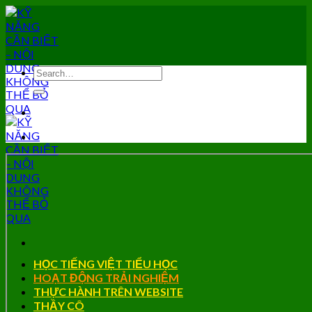
Skip
to
content
HỌC TIẾNG VIỆT TIỂU HỌC
HOẠT ĐỘNG TRẢI NGHIỆM
THỰC HÀNH TRÊN WEBSITE
THẦY CÔ